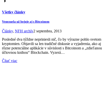
Všetky články
Venezuela už bojuje aj s Bitcoinom
Články
,
NFH archív
2 septembra, 2013
Posledné dva týždne nepriniesli nič, čo by výrazne pohlo svetom
kryptomien. Objavili sa len tradičné diskusie a vyjadrenia, ako aj
rôzne potenciálne aplikácie v súvislosti s Bitcoinom a „zdieľanou
účtovnou knihou“ Blockchain. Vyzerá…
Čítať viac