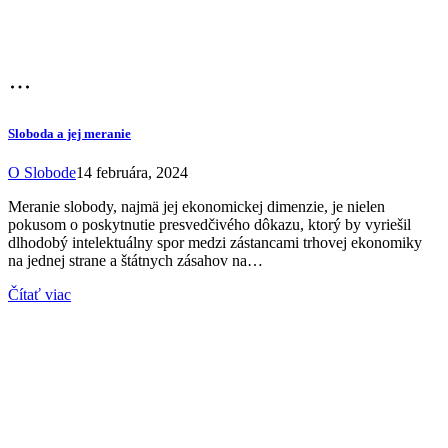
Sloboda a jej meranie
O Slobode
14 februára, 2024
Meranie slobody, najmä jej ekonomickej dimenzie, je nielen
pokusom o poskytnutie presvedčivého dôkazu, ktorý by vyriešil
dlhodobý intelektuálny spor medzi zástancami trhovej ekonomiky
na jednej strane a štátnych zásahov na…
Čítať viac