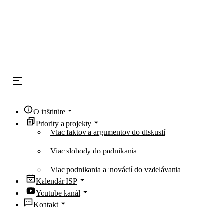
O inštitúte
Priority a projekty
Viac faktov a argumentov do diskusií
Viac slobody do podnikania
Viac podnikania a inovácií do vzdelávania
Kalendár ISP
Youtube kanál
Kontakt