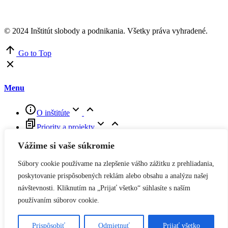
© 2024 Inštitút slobody a podnikania. Všetky práva vyhradené.
Go to Top
Menu
O inštitúte
Priority a projekty
Viac faktov a argumentov do diskusií
Vážime si vaše súkromie
Viac slobody do podnikania
Súbory cookie používame na zlepšenie vášho zážitku z prehliadania,
Viac podnikania a inovácií do vzdelávania
poskytovanie prispôsobených reklám alebo obsahu a analýzu našej
Kalendár ISP
návštevnosti. Kliknutím na „Prijať všetko“ súhlasíte s naším
Youtube kanál
používaním súborov cookie.
Kontakt
Prispôsobiť
Odmietnuť
Prijať všetko