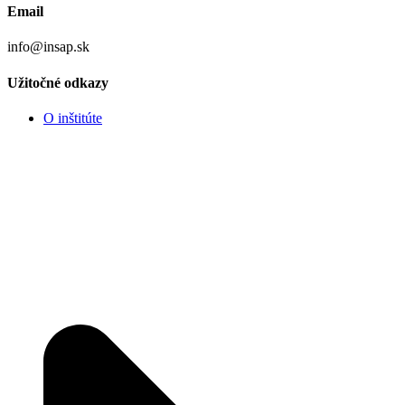
Email
info@insap.sk
Užitočné odkazy
O inštitúte