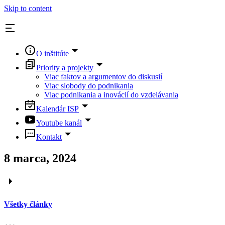
Skip to content
O inštitúte
Priority a projekty
Viac faktov a argumentov do diskusií
Viac slobody do podnikania
Viac podnikania a inovácií do vzdelávania
Kalendár ISP
Youtube kanál
Kontakt
8 marca, 2024
Všetky články