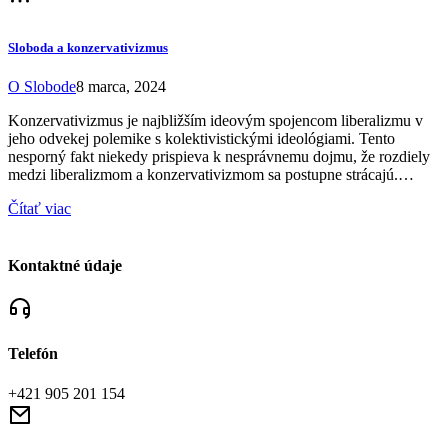
Sloboda a konzervativizmus
O Slobode
8 marca, 2024
Konzervativizmus je najbližším ideovým spojencom liberalizmu v
jeho odvekej polemike s kolektivistickými ideológiami. Tento
nesporný fakt niekedy prispieva k nesprávnemu dojmu, že rozdiely
medzi liberalizmom a konzervativizmom sa postupne strácajú.…
Čítať viac
Kontaktné údaje
Telefón
+421 905 201 154