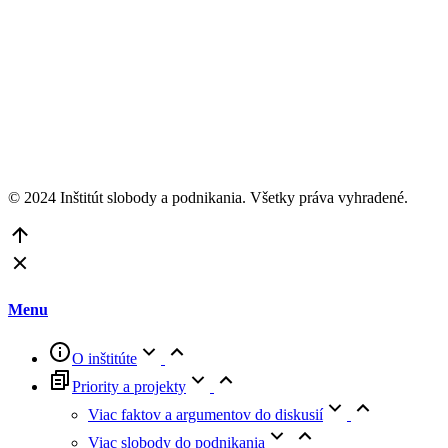
© 2024 Inštitút slobody a podnikania. Všetky práva vyhradené.
Go
to
Top
Menu
O inštitúte
Priority a projekty
Viac faktov a argumentov do diskusií
Viac slobody do podnikania