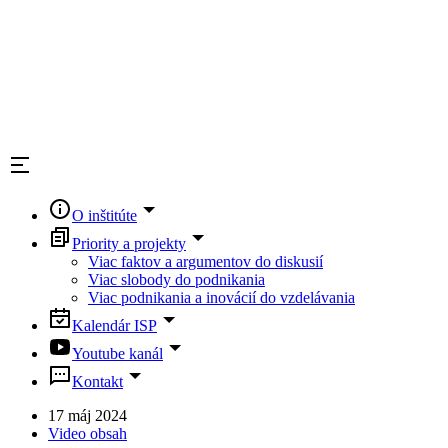
O inštitúte
Priority a projekty
Viac faktov a argumentov do diskusií
Viac slobody do podnikania
Viac podnikania a inovácií do vzdelávania
Kalendár ISP
Youtube kanál
Kontakt
17 máj 2024
Video obsah