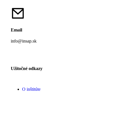
Email
info@insap.sk
Užitočné odkazy
O inštitúte