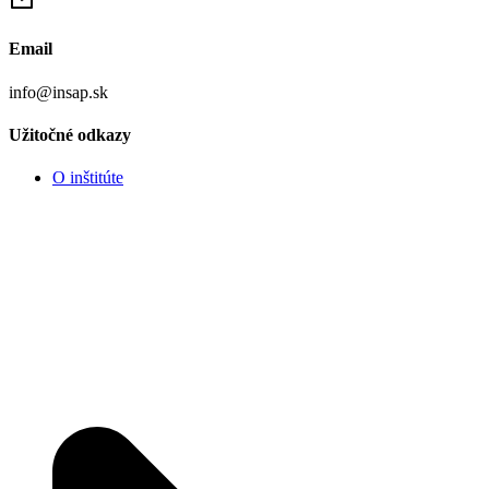
Email
info@insap.sk
Užitočné odkazy
O inštitúte