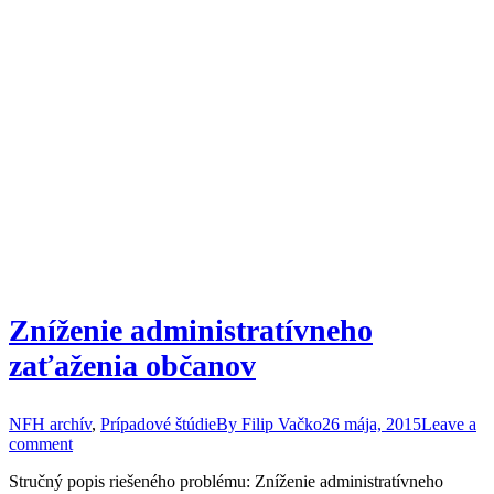
Zníženie administratívneho
zaťaženia občanov
NFH archív
,
Prípadové štúdie
By
Filip Vačko
26 mája, 2015
Leave a
comment
Stručný popis riešeného problému: Zníženie administratívneho