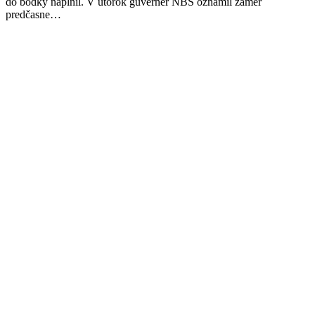
do bodky naplnil. V utorok guvernér NBS oznámil zámer
predčasne…