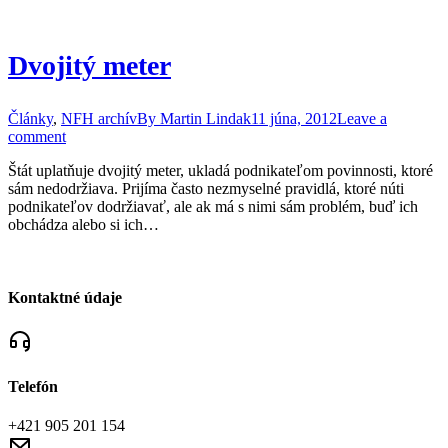
Dvojitý meter
Články
,
NFH archív
By
Martin Lindak
11 júna, 2012
Leave a
comment
Štát uplatňuje dvojitý meter, ukladá podnikateľom povinnosti, ktoré
sám nedodržiava. Prijíma často nezmyselné pravidlá, ktoré núti
podnikateľov dodržiavať, ale ak má s nimi sám problém, buď ich
obchádza alebo si ich…
Kontaktné údaje
Telefón
+421 905 201 154