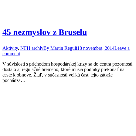
45 nezmyslov z Bruselu
Aktivity
,
NFH archív
By
Martin Reguli
18 novembra, 2014
Leave a
comment
V súvislosti s príchodom hospodárskej krízy sa do centra pozornosti
dostalo aj regulačné bremeno, ktoré musia podniky prekonať na
ceste k obnove. Žiaľ, v súčasnosti veľká časť tejto záťaže
pochádza…