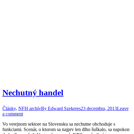
Nechutný handel
Články
,
NFH archív
By
Edward Szekeres
23 decembra, 2013
Leave
a comment
Vo verejnom sektore na Slovensku sa nechutne obchoduje s
funkciami. Scenár, o ktorom sa najprv len dlho šuškalo, sa napokon