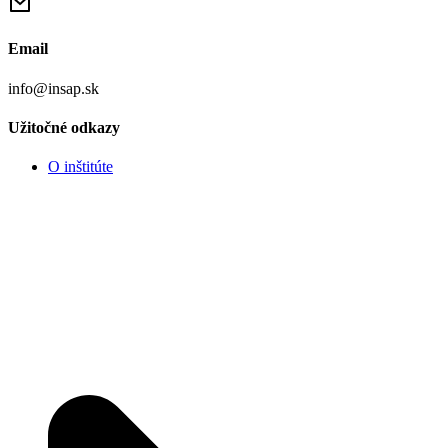
Email
info@insap.sk
Užitočné odkazy
O inštitúte