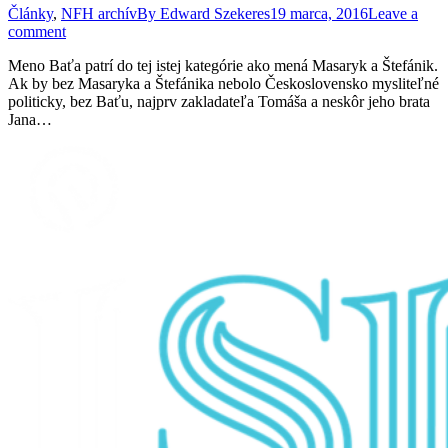
Články
,
NFH archív
By
Edward Szekeres
19 marca, 2016
Leave a
comment
Meno Baťa patrí do tej istej kategórie ako mená Masaryk a Štefánik.
Ak by bez Masaryka a Štefánika nebolo Československo mysliteľné
politicky, bez Baťu, najprv zakladateľa Tomáša a neskôr jeho brata
Jana…