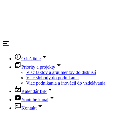
O inštitúte
Priority a projekty
Viac faktov a argumentov do diskusií
Viac slobody do podnikania
Viac podnikania a inovácií do vzdelávania
Kalendár ISP
Youtube kanál
Kontakt