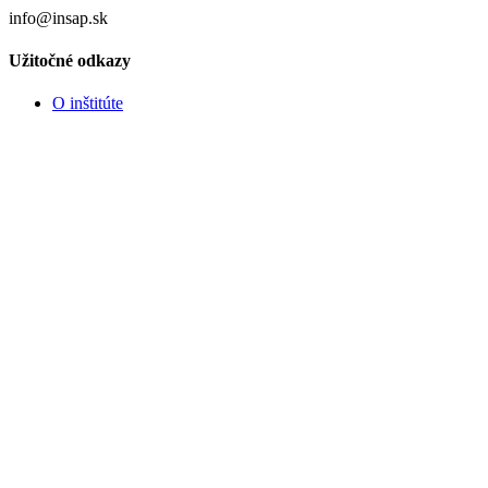
info@insap.sk
Užitočné odkazy
O inštitúte