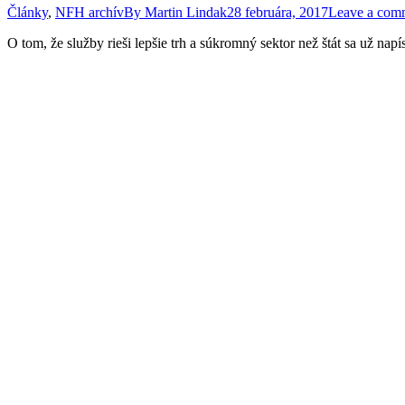
Články
,
NFH archív
By
Martin Lindak
28 februára, 2017
Leave a com
O tom, že služby rieši lepšie trh a súkromný sektor než štát sa už na