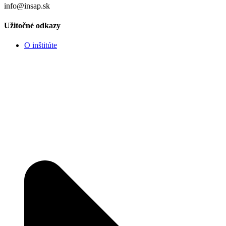
info@insap.sk
Užitočné odkazy
O inštitúte