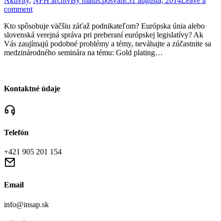
Aktivity
,
NFH archív
By
matus.posvanc
31 augusta, 2014
Leave a
comment
Kto spôsobuje väčšiu záťaž podnikateľom? Európska únia alebo
slovenská verejná správa pri preberaní európskej legislatívy? Ak
Vás zaujímajú podobné problémy a témy, neváhajte a zúčastnite sa
medzinárodného seminára na tému: Gold plating…
Kontaktné údaje
Telefón
+421 905 201 154
Email
info@insap.sk