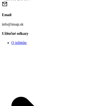
Email
info@insap.sk
Užitočné odkazy
O inštitúte