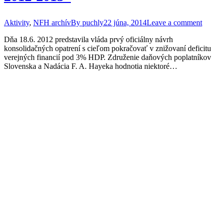
Aktivity
,
NFH archív
By
puchly
22 júna, 2014
Leave a comment
Dňa 18.6. 2012 predstavila vláda prvý oficiálny návrh
konsolidačných opatrení s cieľom pokračovať v znižovaní deficitu
verejných financií pod 3% HDP. Združenie daňových poplatníkov
Slovenska a Nadácia F. A. Hayeka hodnotia niektoré…