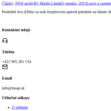
Články
,
NFH archív
By
Martin Lindak
5 januára, 2015
Leave a comme
Posledné dva týždne sa zrak kryptosveta upieral primárne na dianie ok
Kontaktné údaje
Telefón
+421 905 201 154
Email
info@insap.sk
Užitočné odkazy
O inštitúte