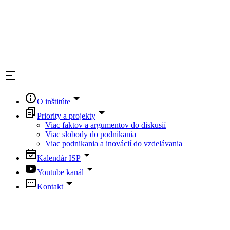
O inštitúte
Priority a projekty
Viac faktov a argumentov do diskusií
Viac slobody do podnikania
Viac podnikania a inovácií do vzdelávania
Kalendár ISP
Youtube kanál
Kontakt