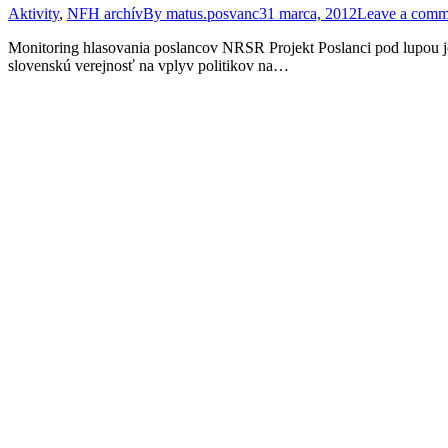
Aktivity
,
NFH archív
By
matus.posvanc
31 marca, 2012
Leave a comm
Monitoring hlasovania poslancov NRSR Projekt Poslanci pod lupou je
slovenskú verejnosť na vplyv politikov na…