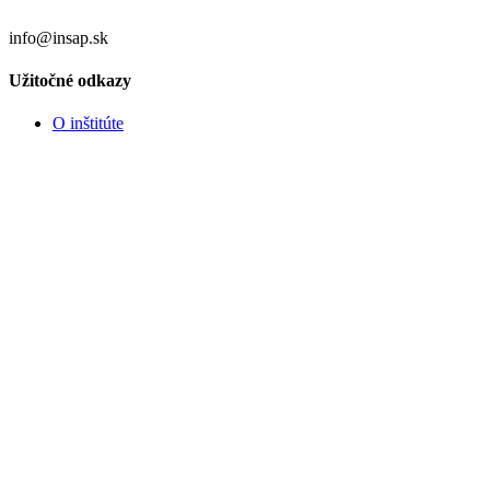
info@insap.sk
Užitočné odkazy
O inštitúte