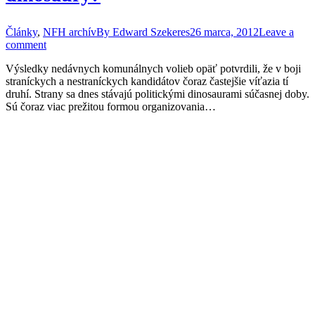
Články
,
NFH archív
By
Edward Szekeres
26 marca, 2012
Leave a
comment
Výsledky nedávnych komunálnych volieb opäť potvrdili, že v boji
straníckych a nestraníckych kandidátov čoraz častejšie víťazia tí
druhí. Strany sa dnes stávajú politickými dinosaurami súčasnej doby.
Sú čoraz viac prežitou formou organizovania…