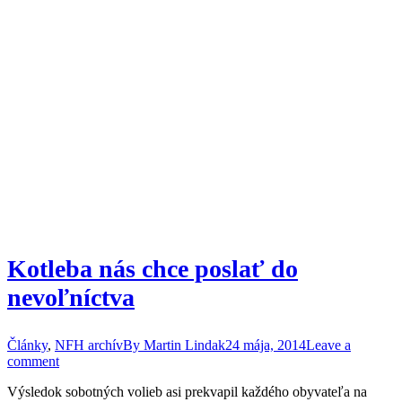
Kotleba nás chce poslať do
nevoľníctva
Články
,
NFH archív
By
Martin Lindak
24 mája, 2014
Leave a
comment
Výsledok sobotných volieb asi prekvapil každého obyvateľa na