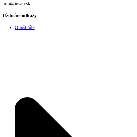
info@insap.sk
Užitočné odkazy
O inštitúte