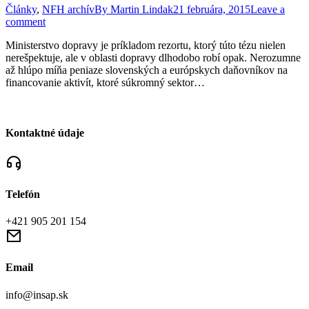
Články
,
NFH archív
By
Martin Lindak
21 februára, 2015
Leave a
comment
Ministerstvo dopravy je príkladom rezortu, ktorý túto tézu nielen
nerešpektuje, ale v oblasti dopravy dlhodobo robí opak. Nerozumne
až hlúpo míňa peniaze slovenských a európskych daňovníkov na
financovanie aktivít, ktoré súkromný sektor…
Kontaktné údaje
Telefón
+421 905 201 154
Email
info@insap.sk