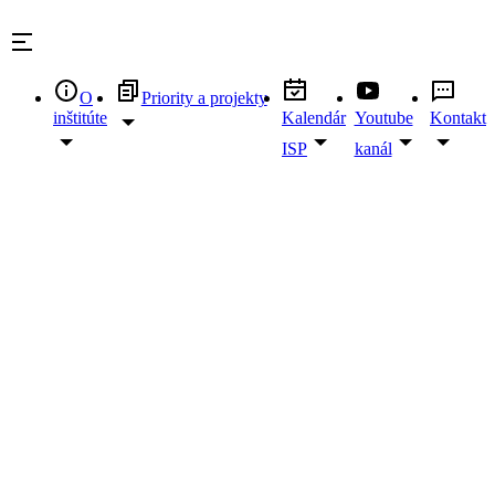
Skip
to
content
O
Priority a projekty
inštitúte
Kalendár
Youtube
Kontakt
ISP
kanál