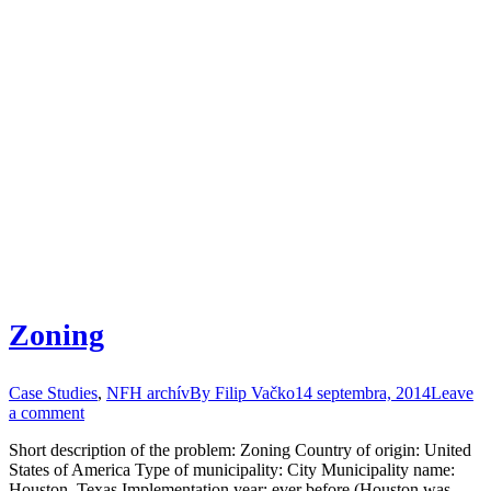
Zoning
Case Studies
,
NFH archív
By
Filip Vačko
14 septembra, 2014
Leave
a comment
Short description of the problem: Zoning Country of origin: United
States of America Type of municipality: City Municipality name:
Houston, Texas Implementation year: ever before (Houston was