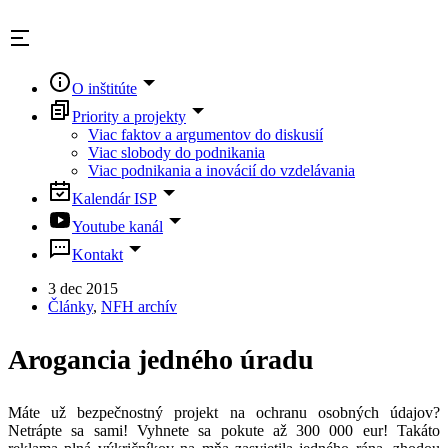
Skip
to
content
O inštitúte
Priority a projekty
Viac faktov a argumentov do diskusií
Viac slobody do podnikania
Viac podnikania a inovácií do vzdelávania
Kalendár ISP
Youtube kanál
Kontakt
3 dec 2015
Články
,
NFH archív
Arogancia jedného úradu
Máte už bezpečnostný projekt na ochranu osobných údajov?
Netrápte sa sami! Vyhnete sa pokute až 300 000 eur! Takáto