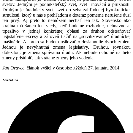
svetov. Jedným je podnikateľský svet, svet inovácií a pružnosti.
Druhým je úradnícky svet, svet do seba zahľadenej byrokratickej
strnulosti, ktorý u nás s prehľadom a doteraz pomerne nerušene dusí
ten prvý. Aj preto to nemôžem nechať len tak. Slovensko ako
krajina má šancu len vtedy, keď budeme rozhodne, neúnavne a
trpezlivo v jednej konkrétnej oblasti za druhou odstraňovať
legislatívne excesy a zároveň tlačiť na „scivilizovanie“ úradníckej
mašinérie. Aj preto sa budem usilovať o dosiahnutie dvoch zmien.
Jednou je nevyhnutná zmena legislatívy. Druhou, rovnakou
dôležitou, je zmena správania úradu. Ak nebude ochotné na tieto
zmeny pristúpiť, tak vrátane zmeny jeho vedenia.
Ján Oravec
, článok vyšiel v časopise .týždeň 27. januára 2014
Zdieľať na