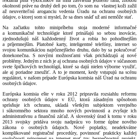
reklama plná výkričníkov na mňa zasvietila jedného rána, zhodou
okolností práve na druhý deň po tom, čo som na vlastnej koži zažil
až neuveriteľnú aroganciu vedenia Úradu na ochranu osobných
údajov, o ktorej som si myslel, že sa dnes snáď už ani nemôže stať.
Na začiatku tohto minipríbehu stoja moderné informačné
a komunikačné technológie ktoré prinášajú so sebou inovácie,
zjednodušujú náš každodenný život a robia ho pohodlnejším
a príjemnejším. Platobné karty, inteligentné telefóny, internet so
svojou komunikáciou najrôznejšieho druhu, dalo by sa pokračovať
donekonečna. S novými možnosťami však prichádzajú aj nové
problémy. Jedným z nich je aj ochrana osobných údajov v súčasnom
svete špičkových technológií, ktoré sa dajú nielen výborne využiť,
ale aj poriadne zneužiť. A to je moment, kedy vstupujú na scénu
regulátori, v našom prípade Európska komisia náš Úrad na ochranu
osobných údajov.
Európska komisia ešte v roku 2012 pripravila rozsiahlu reformu
ochrany osobných údajov v EÚ, ktorá zásadným spôsobom
sprísňuje ich ochranu, ukladá všetkým subjektom verejného
i súkromného sektora mnoho nových povinností a zvyšuje ich
administratívnu a finančnú záťaž. A slovenský úrad k tomu v roku
2013 svojsky pridáva svoju nadprácu vo forme úplne nového
zákona o osobných údajoch. Nové poplatky, neadekvátne
komplikované registračné procedúry, povinnosť prakticky každej
spoločnosti pripojenej na internet mať tzv. bezpečnostný projekt,