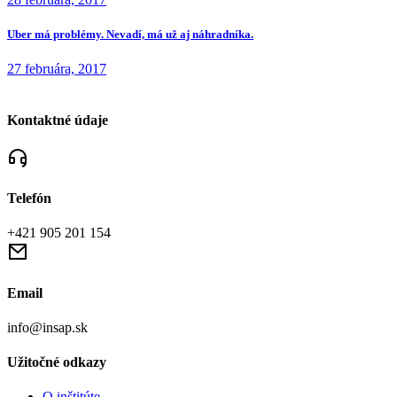
Uber má problémy. Nevadí, má už aj náhradníka.
27 februára, 2017
Kontaktné údaje
Telefón
+421 905 201 154
Email
info@insap.sk
Užitočné odkazy
O inštitúte