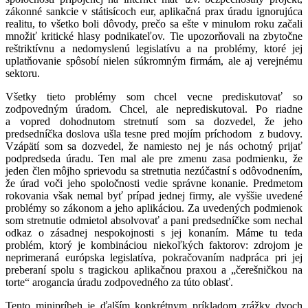
zákonné sankcie v státisícoch eur, aplikačná prax úradu ignorujúca
realitu, to všetko boli dôvody, prečo sa ešte v minulom roku začali
množiť kritické hlasy podnikateľov. Tie upozorňovali na zbytočne
reštriktívnu a nedomyslenú legislatívu a na problémy, ktoré jej
uplatňovanie spôsobí nielen súkromným firmám, ale aj verejnému
sektoru.
Všetky tieto problémy som chcel vecne prediskutovať so
zodpovedným úradom. Chcel, ale neprediskutoval. Po riadne
a vopred dohodnutom stretnutí som sa dozvedel, že jeho
predsedníčka doslova ušla tesne pred mojím príchodom z budovy.
Vzápätí som sa dozvedel, že namiesto nej je nás ochotný prijať
podpredseda úradu. Ten mal ale pre zmenu zasa podmienku, že
jeden člen môjho sprievodu sa stretnutia nezúčastní s odôvodnením,
že úrad voči jeho spoločnosti vedie správne konanie. Predmetom
rokovania však nemal byť prípad jednej firmy, ale vyššie uvedené
problémy so zákonom a jeho aplikáciou. Za uvedených podmienok
som stretnutie odmietol absolvovať a pani predsedníčke som nechal
odkaz o zásadnej nespokojnosti s jej konaním. Máme tu teda
problém, ktorý je kombináciou niekoľkých faktorov: zdrojom je
neprimeraná európska legislatíva, pokračovaním nadpráca pri jej
preberaní spolu s tragickou aplikačnou praxou a „čerešničkou na
torte“ arogancia úradu zodpovedného za túto oblasť.
Tento minipríbeh je ďalším konkrétnym príkladom zrážky dvoch