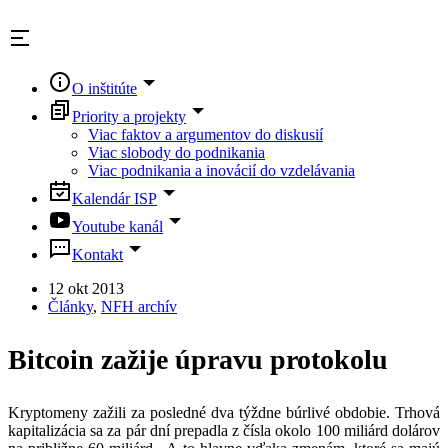
Skip
to
content
O inštitúte
Priority a projekty
Viac faktov a argumentov do diskusií
Viac slobody do podnikania
Viac podnikania a inovácií do vzdelávania
Kalendár ISP
Youtube kanál
Kontakt
12 okt 2013
Články
,
NFH archív
Bitcoin zažije úpravu protokolu
Kryptomeny zažili za posledné dva týždne búrlivé obdobie. Trhová
kapitalizácia sa za pár dní prepadla z čísla okolo 100 miliárd dolárov