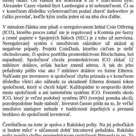
menej okato. On vlastnil len notebook a žil v zdieľanom byte.
Alexander Cazes vlastnil štyri Lamborgini a tri nehnuteľnosti. Či sa
v konečnom dôsledku vyšetrovateľom podarí zbaviť darkwebov je
ťažko povedať, keďže kým zrušia jeden sú na trhu dva ďalšie.
V minulom článku sme písali o neregulovanom Initial Coin Offering
(ICO), ktorého proces zatiaľ nie je regulovaný a Komisia pre burzy
a cenné papiere v Spojených štátoch (SEC) je z toho už nervózna.
Neregulovaný systém s množstvom otáznikov už ukázal aj
negatívne prípady. Projekt CoinDash, ktorého cieľom je riešiť
obchodovanie, či správu portfólia prostredníctvom Blockchainu, bol
napadnutý. Spoločnosť chcela prostredníctvom ICO získať 12
miliónov dolárov, avšak hacker zmenil adresu. A tak do jeho
peňaženky prišlo viac ako 7 miliónov dolárov vo forme Etherea.
Našťastie pre investorov si spoločnosť chybu priznala a v konečnom
dôsledku všetci ako náhradu za ukradnuté Etherea dostanú token
spoločnosti, ktorý si chceli kúpiť. Každopádne to nespravilo dobré
meno spoločnosti a ani samotnému systému ICO. Fenomén okolo
ICO, ktorý je veľmi podobný systému IPO (verejná ponuka akcií),
pravdepodobne bude slabnúť. Investori časom prídu na to, že veľké
množstvo startupov nebude v budúcnosti úspešných a prestanú
bezhlavo do spoločností investovať.
Čerešničkou na torte je správa z Rakúskej pošty. Na jej pobočkách
si budete môcť v súčasnosti dobiť bitcoinovú peňažnku. Rakúska
pošta ponúka službu prostredníctvom spoločnosti Bitpanda to go. To