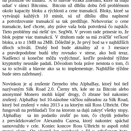
na približne 60 miliárd. A to hlavne vďaka zmenám, ktoré sa majú
udiať v rámci Bitcoinu. Bitcoin už dlhšiu dobu čelí problémom
okolo kapacity bloku a rýchlosti a cene transakcií. Bloky, ktoré sa
vytvárajú každých 10 minút, sú už dlhšiu dlhu naplnené
a potvrdzovanie transakcií sa tak predlžuje. Nehovoriac o cene
transakcie, keď chcete, aby práve vaša bola potvrdená čo najskôr.
Tieto problémy má riešiť tzv. SegWit. V prvom rade prinesie to, že
blok pojme viac transakcií. V druhom rade sa má zväčšiť veľkosť
bloku, a to z 1MB na 2MB. Dôležité je, že prvý bod sa v najbližších
dňoch schváli. Druhý bod bude aktuálny až o 3 mesiace
a pravdepodobne budú trhy rovnako v strese, ako boli teraz.
Nadšenci si konečne môžu vydýchnuť, keďže posledné týždne
kryptotrhy neustále padali. Dôvodom bola práve neistota o tom, či
sa to schváli a hlavne ako sa to implementuje. Najbližšie týždne
bude stres zažehnaný.
Novinkou je aj zrušenie čierneho trhu AlphaBay, ktorý bol tiež
nazývaným Silk Road 2.0. Čierny trh, kde ste za Bitcoin alebo
anonymné Monero mohli kúpiť drogy, či zbrane bol nakoniec
zrušený. AlphaBay bol 10-násobne väčšou náhradou za Silk Road,
ktorý bol zrušený v roku 2013 a za ktorým stál Ross Ulbricht. Obe
fungovali na prehliadači Tor na ktorom sa dajú zakryť všetky stopy.
AlphaBay sa im podarilo zrušiť po tom, čo chytili jedného
z prevádzkovateľov Alexandra Cazesa, ktorý nakoniec spáchal
samovraždu v cele. Koniec koncov Ross Ulbricht to aspoň robil