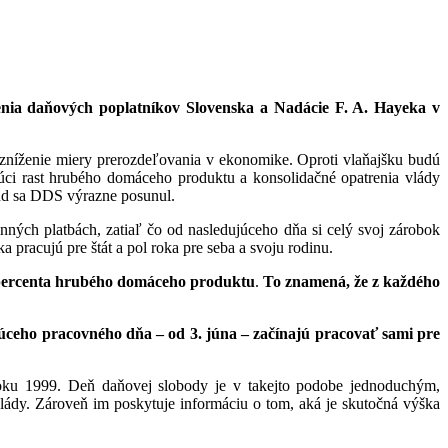
enia daňových poplatníkov Slovenska a Nadácie F. A. Hayeka v
e zníženie miery prerozdeľovania v ekonomike. Oproti vlaňajšku budú
úci rast hrubého domáceho produktu a konsolidačné opatrenia vlády
end sa DDS výrazne posunul.
ných platbách, zatiaľ čo od nasledujúceho dňa si celý svoj zárobok
pracujú pre štát a pol roka pre seba a svoju rodinu.
ercenta hrubého domáceho produktu
.
To znamená, že z každého
ujúceho pracovného dňa – od 3. júna – začínajú pracovať sami pre
oku 1999. Deň daňovej slobody je v takejto podobe jednoduchým,
dy. Zároveň im poskytuje informáciu o tom, aká je skutočná výška