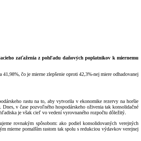
ľovacieho zaťaženia z pohľadu daňových poplatníkov k miernemu
 41,98%, čo je mierne zlepšenie oproti 42,3%-nej miere odhadovanej
odárskeho rastu na to, aby vytvorila v ekonomike rezervy na horšie
y. Dnes, v čase pozvoľného hospodárskeho oživenia tak konsolidačné
ľadiska je však cieľ vo vedení vyrovnaného rozpočtu dôležitý.
ťujeme rovnakým spôsobom: ako podiel konsolidovaných verejných
m mierne pomalším rastom tak spolu s redukciou výdavkov verejnej