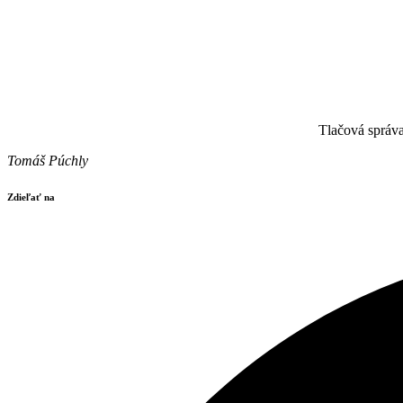
Tlačová správa
Tomáš Púchly
Zdieľať na