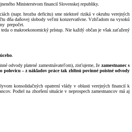
neného Ministerstvom financií Slovenskej republiky.
iách (napr. hrozba deficitu) sme niektoré riziká v okruhu verejných
počtu dňa daňovej slobody veľmi konzervatívne. Vzhľadom na vysokú
vny prepočet.
e teda o makroekonomický prístup. Nie každý občan je však zaťažený
júceho
.
inné odvody platené zamestnávateľom), zisťujeme, že
zamestnanec s
ko polovicu – z nákladov práce tak zhltnú povinné poistné odvody
vom konsolidačných opatrení vlády v oblasti verejných financií k
cov. Podiel na zhoršení situácie v neprospech zamestnancov má aj