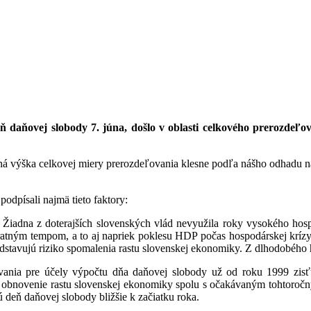
ň daňovej slobody 7. júna, došlo v oblasti celkového prerozde
ná výška celkovej miery prerozdeľovania klesne podľa nášho odhadu na
odpísali najmä tieto faktory:
.
Žiadna z doterajších slovenských vlád nevyužila roky vysokého hosp
ratným tempom, a to aj napriek poklesu HDP počas hospodárskej kríz
stavujú riziko spomalenia rastu slovenskej ekonomiky. Z dlhodobého h
vania pre účely výpočtu dňa daňovej slobody už od roku 1999 zis
bnovenie rastu slovenskej ekonomiky spolu s očakávaným tohtoročný
 deň daňovej slobody bližšie k začiatku roka.