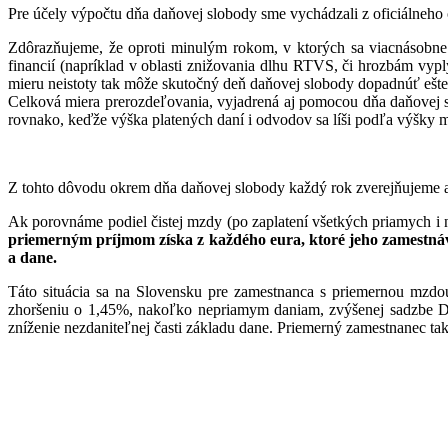
Pre účely výpočtu dňa daňovej slobody sme vychádzali z oficiálneho
Zdôrazňujeme, že oproti minulým rokom, v ktorých sa viacnásobne po
financií (napríklad v oblasti znižovania dlhu RTVS, či hrozbám v
mieru neistoty tak môže skutočný deň daňovej slobody dopadnúť ešte
Celková miera prerozdeľovania, vyjadrená aj pomocou dňa daňovej s
rovnako, keďže výška platených daní i odvodov sa líši podľa výšky mz
Z tohto dôvodu okrem dňa daňovej slobody každý rok zverejňujeme 
Ak porovnáme podiel čistej mzdy (po zaplatení všetkých priamych 
priemerným príjmom získa z každého eura, ktoré jeho zamestnávat
a dane.
Táto situácia sa na Slovensku pre zamestnanca s priemernou mzdo
zhoršeniu o 1,45%, nakoľko nepriamym daniam, zvýšenej sadzbe DP
zníženie nezdaniteľnej časti základu dane. Priemerný zamestnanec tak