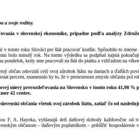
a a svoje rodiny.
ľovania v slovenskej ekonomike, pripadne podľa analýzy Združ
 v tomto roku Slováci pre štát pracovať kratšie. Spôsobilo to miern
tomu bolo minulý rok. Na tomto výsledku sa podpísal najmä pokračuj
DS na pondelok, kedy sme pracovali na štát do piatku a vzhľadom na vík
ý občan odovzdá celý svoj zárobok štátu na daniach a ďalších povin
at percent, znamenalo by to, že v prenesenom zmysle občania pol roka 
ovej miery prerozdeľovania na Slovensku v tomto roku
41,98
%
p
kmer 42 centov.
slovenskí občania všetok svoj zárobok štátu, zatiaľ čo od nasled
ciou F. A. Hayeka, vyhlasujú deň daňovej slobody každoročne od r
nským občanom – daňovým poplatníkom – priblížiť hospodárenie vlá