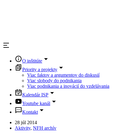
O inštitúte
Priority a projekty
Viac faktov a argumentov do diskusií
Viac slobody do podnikania
Viac podnikania a inovácií do vzdelávania
Kalendár ISP
Youtube kanál
Kontakt
28 júl 2014
Aktivity
,
NFH archív