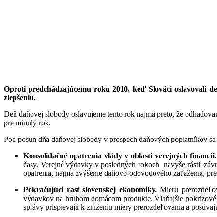
Oproti predchádzajúcemu roku 2010, keď Slováci oslavovali de
zlepšeniu.
Deň daňovej slobody oslavujeme tento rok najmä preto, že odhadova
pre minulý rok.
Pod posun dňa daňovej slobody v prospech daňových poplatníkov sa p
Konsolidačné opatrenia vlády v oblasti verejných financií
časy. Verejné výdavky v posledných rokoch navyše rástli záv
opatrenia, najmä zvýšenie daňovo-odovodového zaťaženia, pred
Pokračujúci rast slovenskej ekonomiky.
Mieru prerozdeľo
výdavkov na hrubom domácom produkte. Vlaňajšie pokrízové o
správy prispievajú k zníženiu miery prerozdeľovania a posúvajú