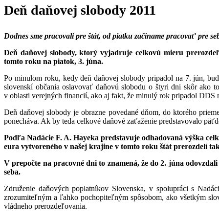
Deň daňovej slobody 2011
Dodnes sme pracovali pre štát,
od piatku začíname pracovať pre seb
Deň daňovej slobody, ktorý vyjadruje celkovú mieru prerozde
tomto roku na piatok
,
3. júna.
Po minulom roku, kedy deň daňovej slobody pripadol na 7. jún, budú
slovenskí občania oslavovať daňovú slobodu o štyri dni skôr ako 
v oblasti verejných financií, ako aj fakt, že minulý rok pripadol D
Deň daňovej slobody je obrazne povedané dňom, do ktorého priemern
ponecháva. Ak by teda celkové daňové zaťaženie predstavovalo päťdesi
Podľa Nadácie F. A. Hayeka
predstavuje odhadovaná výška celk
eura vytvoreného v našej krajine v tomto roku štát prerozdelí ta
V prepočte na pracovné dni to znamená, že do 2. júna odovzdali 
seba.
Združenie daňových poplatníkov Slovenska, v spolupráci s Nadá
zrozumiteľným a ľahko pochopiteľným spôsobom, ako všetkým slove
vládneho prerozdeľovania.