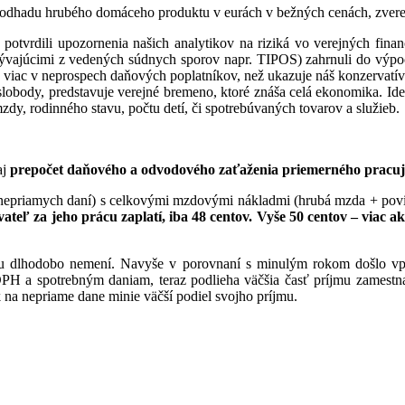
 odhadu hrubého domáceho produktu v eurách v bežných cenách, zverej
tvrdili upozornenia našich analytikov na riziká vo verejných financ
yplývajúcimi z vedených súdnych sporov napr. TIPOS) zahrnuli do vý
 viac v neprospech daňových poplatníkov, než ukazuje náš konzervatí
lobody, predstavuje verejné bremeno, ktoré znáša celá ekonomika. Id
dy, rodinného stavu, počtu detí, či spotrebúvaných tovarov a služieb.
aj
prepočet daňového a odvodového zaťaženia priemerného pracu
i nepriamych daní) s celkovými mzdovými nákladmi (hrubá mzda + pov
eľ za jeho prácu zaplatí, iba 48 centov. Vyše 50 centov – viac a
u dlhodobo nemení. Navyše v porovnaní s minulým rokom došlo vply
H a spotrebným daniam, teraz podlieha väčšia časť príjmu zamestnan
 na nepriame dane minie väčší podiel svojho príjmu.