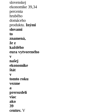
slovenskej
ekonomike 39,34
percenta
hrubého
domáceho
produktu.
Inými
slovami
to
znamená,
že z
každého
eura vytvoreného
v
našej
ekonomike
štát
v
tomto roku
vezme
a
prerozdelí
viac
ako
39
centov.
V