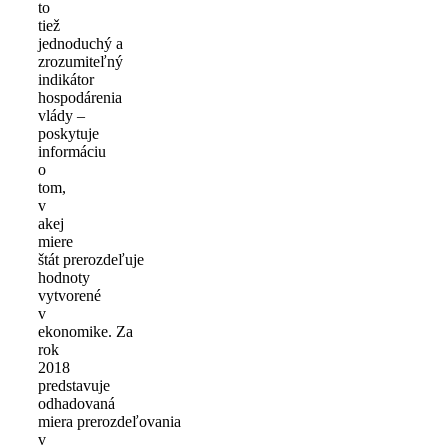
to
tiež
jednoduchý a
zrozumiteľný
indikátor
hospodárenia
vlády –
poskytuje
informáciu
o
tom,
v
akej
miere
štát prerozdeľuje
hodnoty
vytvorené
v
ekonomike. Za
rok
2018
predstavuje
odhadovaná
miera prerozdeľovania
v