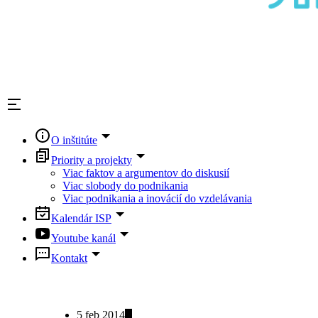
O inštitúte
Priority a projekty
Viac faktov a argumentov do diskusií
Viac slobody do podnikania
Viac podnikania a inovácií do vzdelávania
Kalendár ISP
Youtube kanál
Kontakt
5 feb 2014