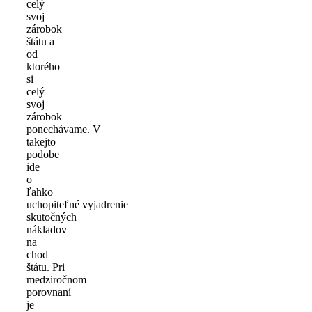
celý
svoj
zárobok
štátu a
od
ktorého
si
celý
svoj
zárobok
ponechávame. V
takejto
podobe
ide
o
ľahko
uchopiteľné vyjadrenie
skutočných
nákladov
na
chod
štátu. Pri
medziročnom
porovnaní
je