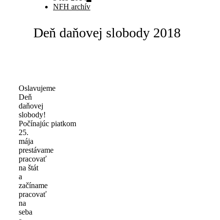
NFH archív
Deň daňovej slobody 2018
Oslavujeme
Deň
daňovej
slobody!
Počínajúc piatkom
25.
mája
prestávame
pracovať
na štát
a
začíname
pracovať
na
seba