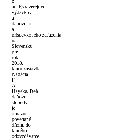
z
analýzy verejných
výdavkov
a
daňového
a
príspevkového zaťaženia
na
Slovensku
pre
rok
2018,
ktorú zostavila
Nadácia
F.
A.
Hayeka. Deň
daňovej
slobody
je
obrazne
povedané
dňom, do
ktorého
odovzdávame