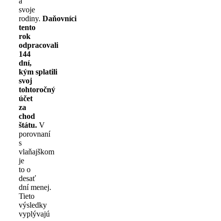
a
svoje
rodiny.
Daňovníci
tento
rok
odpracovali
144
dní,
kým splatili
svoj
tohtoročný
účet
za
chod
štátu.
V
porovnaní
s
vlaňajškom
je
to o
desať
dní menej.
Tieto
výsledky
vyplývajú