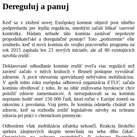
Dereguluj a panuj
Keď sa v zložení novej Európskej komisie objavil post silného
podpredsedu pre lepšiu reguláciu, mnohým začali blikať varovné
kontrolky. Hádam nebude táto komisia zastávať nepokryte
propodnikateľské a deregulačné postoje? Toto „podozrenie“ ešte
zosilnelo, keď si nová komisia do svojho pracovného programu na
rok 2015 zapísala len 23 nových iniciatív, ale až 80 existujúcich
navrhla zrušiť.
Deklarované odhodlanie komisie zrušiť oveľa viac regulácií než
zaviesť začalo v istých kruhoch v Bruseli postupne vyvolávať
zdesenie. A pocit ohrozenia sprevádzaný nebývalou mobilizáciou.
V apríli tohto roku európska odborová organizácia ETUC začala
komisiu obviňovať z toho, že na oltár znižovania byrokracie chce
položiť zdravie zamestnancov. A nerozpakovali sa na komisiu
nepriamo hodiť smrť 150 000 ľudí, ktorí ročne v Európe zomrú na
rakovinu z povolania. Vraj preto, že komisia odmietla chrániť ich
zdravie, keď sa rozhodla zrušiť legislatívne návrhy na ochranu
zdravia pri práci v chemickom priemysle.
Odborármi však mobilizácia zďaleka nekončí. Reakcia širokého
spektra záujmových skupín nenechala na seba dlho čakať.
Organizácie na ochranu spotrebiteľa či ochranu životného