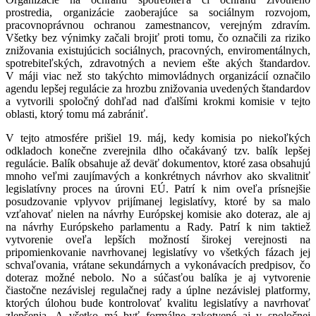
prostredia, organizácie zaoberajúce sa sociálnym rozvojom,
pracovnoprávnou ochranou zamestnancov, verejným zdravím.
Všetky bez výnimky začali brojiť proti tomu, čo označili za riziko
znižovania existujúcich sociálnych, pracovných, enviromentálnych,
spotrebiteľských, zdravotných a neviem ešte akých štandardov.
V máji viac než sto takýchto mimovládnych organizácií označilo
agendu lepšej regulácie za hrozbu znižovania uvedených štandardov
a vytvorili spoločný dohľad nad ďalšími krokmi komisie v tejto
oblasti, ktorý tomu má zabrániť.
V tejto atmosfére prišiel 19. máj, kedy komisia po niekoľkých
odkladoch konečne zverejnila dlho očakávaný tzv. balík lepšej
regulácie. Balík obsahuje až deväť dokumentov, ktoré zasa obsahujú
mnoho veľmi zaujímavých a konkrétnych návrhov ako skvalitniť
legislatívny proces na úrovni EÚ. Patrí k nim oveľa prísnejšie
posudzovanie vplyvov prijímanej legislatívy, ktoré by sa malo
vzťahovať nielen na návrhy Európskej komisie ako doteraz, ale aj
na návrhy Európskeho parlamentu a Rady. Patrí k nim taktiež
vytvorenie oveľa lepších možností širokej verejnosti na
pripomienkovanie navrhovanej legislatívy vo všetkých fázach jej
schvaľovania, vrátane sekundárnych a vykonávacích predpisov, čo
doteraz možné nebolo. No a súčasťou balíka je aj vytvorenie
čiastočne nezávislej regulačnej rady a úplne nezávislej platformy,
ktorých úlohou bude kontrolovať kvalitu legislatívy a navrhovať
zlepšenia. A všetko má byť formálne zakotvené aj v spoločnej