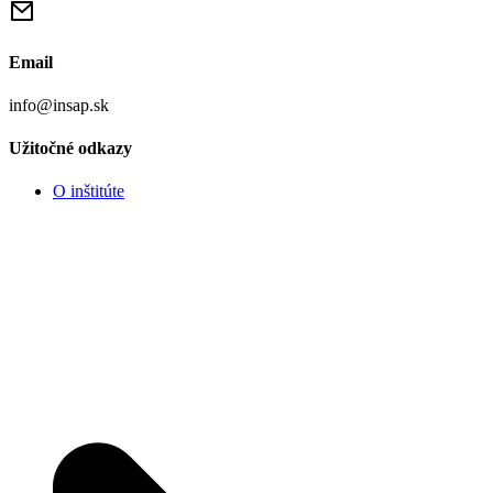
Email
info@insap.sk
Užitočné odkazy
O inštitúte