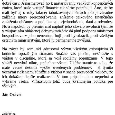
dobré časy. A nasmerovať ho k naštartovaniu veľkých koncepčných
zmien, ktoré naše verejné financie tak súrne potrebujú. Áno, tie by
mali byť aj o roky takmer tabuizovaných témach ako je zásadné
zníženie miery prerozdeľovania, zníženie celkového finančného
zaťaženia občanov a podnikania a zjednodušenie daní a odvodov.
No a napokon by premiér mal naplniť jeho slová o revolúcii tým, že
v záujme ním ohlásenej debyrokratizácie dá plnú podporu ministrovi
hospodárstva v jeho nerovnom boji proti byrokracii, proti všetkým
ostatným ministerstvám, ktoré ju permanentne zvyšujú.
Na záver by som rád adresoval výzvu všetkým existujúcim či
budúcim opozičným stranám. Snažne vás prosím, nesúťažte s
vládou v disciplíne, ktorá sa volá sociálny populizmus. V tejto
súťaží nevyhrá nikto, prehráme všetci. Ukážte namiesto toho, že
máte vecné riešenia vyššie uvedených problémov. S týmito
vecnými riešeniami súťažte s vládou v snahe presvedčiť voličov, že
ich dokážete lepšie realizovať. V tom prípade nikto neprehrá a
vyhráme všetci. Víťazstvom totiž bude kvalitnejšia politika pre
všetkých.
Ján Oravec
Zdieľať na