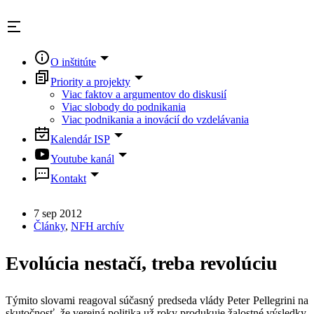
Skip
to
content
O inštitúte
Priority a projekty
Viac faktov a argumentov do diskusií
Viac slobody do podnikania
Viac podnikania a inovácií do vzdelávania
Kalendár ISP
Youtube kanál
Kontakt
7 sep 2012
Články
,
NFH archív
Evolúcia nestačí, treba revolúciu
Týmito slovami reagoval súčasný predseda vlády Peter Pellegrini na
skutočnosť, že verejná politika už roky produkuje žalostné výsledky.