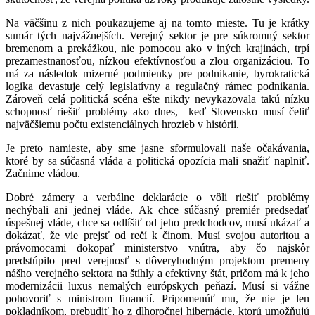
Na väčšinu z nich poukazujeme aj na tomto mieste. Tu je krátky
sumár tých najvážnejších. Verejný sektor je pre súkromný sektor
bremenom a prekážkou, nie pomocou ako v iných krajinách, trpí
prezamestnanosťou, nízkou efektívnosťou a zlou organizáciou. To
má za následok mizerné podmienky pre podnikanie, byrokratická
logika devastuje celý legislatívny a regulačný rámec podnikania.
Zároveň celá politická scéna ešte nikdy nevykazovala takú nízku
schopnosť riešiť problémy ako dnes, keď Slovensko musí čeliť
najväčšiemu počtu existenciálnych hrozieb v histórii.
Je preto namieste, aby sme jasne sformulovali naše očakávania,
ktoré by sa súčasná vláda a politická opozícia mali snažiť naplniť.
Začnime vládou.
Dobré zámery a verbálne deklarácie o vôli riešiť problémy
nechýbali ani jednej vláde. Ak chce súčasný premiér predsedať
úspešnej vláde, chce sa odlíšiť od jeho predchodcov, musí ukázať a
dokázať, že vie prejsť od rečí k činom. Musí svojou autoritou a
právomocami dokopať ministerstvo vnútra, aby čo najskôr
predstúpilo pred verejnosť s dôveryhodným projektom premeny
nášho verejného sektora na štíhly a efektívny štát, pričom má k jeho
modernizácii luxus nemalých európskych peňazí. Musí si vážne
pohovoriť s ministrom financií. Pripomenúť mu, že nie je len
pokladníkom, prebudiť ho z dlhoročnej hibernácie, ktorú umožňujú