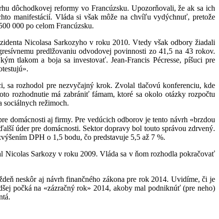
vrhu dôchodkovej reformy vo Francúzsku. Upozorňovali, že ak sa ich
ýchto manifestácií. Vláda si však môže na chvíľu vydýchnuť, pretože
 500 000 po celom Francúzsku.
rezidenta Nicolasa Sarkozyho v roku 2010. Vtedy však odbory žiadali
gresívnemu predlžovaniu odvodovej povinnosti zo 41,5 na 43 rokov.
m tlakom a boja sa investovať. Jean-Francis Pécresse, píšuci pre
otestujú».
i, sa rozhodol pre nezvyčajný krok. Zvolal tlačovú konferenciu, kde
Toto rozhodnutie má zabrániť fámam, ktoré sa okolo otázky rozpočtu
na sociálnych režimoch.
pre domácnosti aj firmy. Pre vedúcich odborov je tento návrh «brzdou
ďalší úder pre domácnosti. Sektor dopravy bol touto správou zdrvený.
 zvýšením DPH o 1,5 bodu, čo predstavuje 5,5 až 7 %.
al Nicolas Sarkozy v roku 2009. Vláda sa v ňom rozhodla pokračovať
eň neskôr aj návrh finančného zákona pre rok 2014. Uvidíme, či je
 radšej počká na «zázračný rok» 2014, akoby mal podniknúť (pre neho)
ntá.