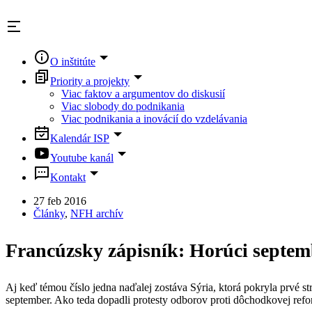
Skip
to
content
O inštitúte
Priority a projekty
Viac faktov a argumentov do diskusií
Viac slobody do podnikania
Viac podnikania a inovácií do vzdelávania
Kalendár ISP
Youtube kanál
Kontakt
27 feb 2016
Články
,
NFH archív
Francúzsky zápisník: Horúci septem
Aj keď témou číslo jedna naďalej zostáva Sýria, ktorá pokryla prvé
september. Ako teda dopadli protesty odborov proti dôchodkovej ref