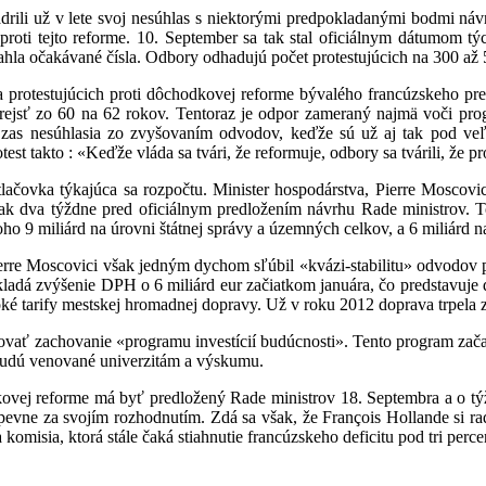
drili už v lete svoj nesúhlas s niektorými predpokladanými bodmi ná
 proti tejto reforme. 10. September sa tak stal oficiálnym dátumom t
ahla očakávané čísla. Odbory odhadujú počet protestujúcich na 300 až
na protestujúcich proti dôchodkovej reforme bývalého francúzskeho p
rejsť zo 60 na 62 rokov. Tentoraz je odpor zameraný najmä voči pro
as nesúhlasia zo zvyšovaním odvodov, keďže sú už aj tak pod veľký
st takto : «Keďže vláda sa tvári, že reformuje, odbory sa tvárili, že pr
tlačovka týkajúca sa rozpočtu. Minister hospodárstva, Pierre Moscovic
tak dva týždne pred oficiálnym predložením návrhu Rade ministrov. 
oho 9 miliárd na úrovni štátnej správy a územných celkov, a 6 miliárd 
Pierre Moscovici však jedným dychom sľúbil «kvázi-stabilitu» odvodov 
kladá zvýšenie DPH o 6 miliárd eur začiatkom januára, čo predstavuje 
ké tarify mestskej hromadnej dopravy. Už v roku 2012 doprava trpela
ovať zachovanie «programu investícií budúcnosti». Tento program zač
y budú venované univerzitám a výskumu.
vej reforme má byť predložený Rade ministrov 18. Septembra a o týžd
áť pevne za svojím rozhodnutím. Zdá sa však, že François Hollande si
omisia, ktorá stále čaká stiahnutie francúzskeho deficitu pod tri perce