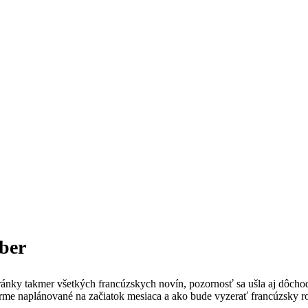
ber
 stránky takmer všetkých francúzskych novín, pozornosť sa ušla aj dôc
orme naplánované na začiatok mesiaca a ako bude vyzerať francúzsky r