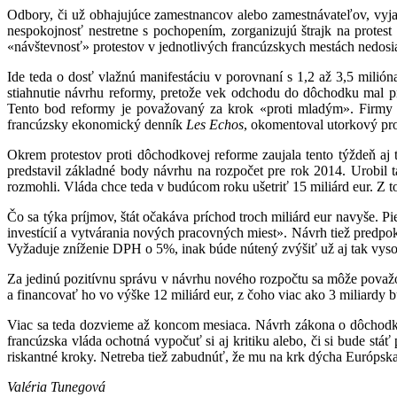
Odbory, či už obhajujúce zamestnancov alebo zamestnávateľov, vyja
nespokojnosť nestretne s pochopením, zorganizujú štrajk na protest
«návštevnosť» protestov v jednotlivých francúzskych mestách nedosi
Ide teda o dosť vlažnú manifestáciu v porovnaní s 1,2 až 3,5 milió
stiahnutie návrhu reformy, pretože vek odchodu do dôchodku mal p
Tento bod reformy je považovaný za krok «proti mladým». Firmy z
francúzsky ekonomický denník
Les Echos
, okomentoval utorkový prote
Okrem protestov proti dôchodkovej reforme zaujala tento týždeň aj 
predstavil základné body návrhu na rozpočet pre rok 2014. Urobil 
rozmohli. Vláda chce teda v budúcom roku ušetriť 15 miliárd eur. Z t
Čo sa týka príjmov, štát očakáva príchod troch miliárd eur navyše. 
investícií a vytvárania nových pracovných miest». Návrh tiež predpo
Vyžaduje zníženie DPH o 5%, inak búde nútený zvýšiť už aj tak vyso
Za jedinú pozitívnu správu v návrhu nového rozpočtu sa môže považ
a financovať ho vo výške 12 miliárd eur, z čoho viac ako 3 miliard
Viac sa teda dozvieme až koncom mesiaca. Návrh zákona o dôchodko
francúzska vláda ochotná vypočuť si aj kritiku alebo, či si bude st
riskantné kroky. Netreba tiež zabudnúť, že mu na krk dýcha Európska k
Valéria Tunegová