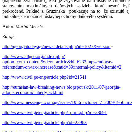
(napríklad Švajčiarsko), keď je zvyšovanie daní ústavne chránené
stanovením maximálnych daňových sadzieb, ktoré nesmú byť
prekročené. Príklad z Gruzínska poukazuje na to, že existujú aj
radikálnejšie možnosti ústavnej ochrany daňového systému.
Autor:
Martin Mecele
Zdroje:
http://georgiatoday.ge/news_details.php?id=1027&version
=
http://www.allgeo.org/index.php?
option=com_content&view=article&id=6232:mps-endorse-
referendum-on-tax-increase&catid=39:internal-policy&Itemid=2
http://www.civil.ge/eng/article.php?id=21541
http://eurasian-law-breaking-news.blogspot.sk/2011/07/georgia-
adopts-economic-liberty-act.html
http://www.messenger.com.ge/issues/1956_october_7_2009/1956_mz
http://www.civil.ge/eng/article.php/_print.php?id=23691
http://www.civil.ge/eng/article.php?id=22963