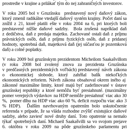
prostredie v krajine a prilákať tým do nej zahraničných investorov.
V roku 2005 bol v Gruzínsku predstavený nový daňový zákon,
ktorý zmenil radikálne vtedajší daňový systém krajiny. Počet daní sa
znížil z 21, ktoré platili ešte v roku 2004 na 6, pri ktorých boli
predstavené nižšie daňové sadzby. Bola zrušená napríklad daň
z dedičstva, daň z predaja majetku. Zachované ostali daň z príjmu
právnických osôb, daň z príjmu fyzických osôb, daň z pridanej
hodnoty, spotrebná daň, majetková daň (jej súčasťou je pozemková
daň) a colné poplatky.
V roku 2009 bol gruzínskym prezidentom Micheilom Saakašvillom
(v roku 2008 bol zvolený znova za prezidenta Gruzínska
v predčasných prezidentských voľbách) predstavený návrh zákona
o ekonomickej slobode, ktorý zahŕňal balík niekoľkých
ekonomických reforiem. Návrh zákona obsahoval okrem iného aj
zákonné maximálne limity, ktoré majú byť zadefinované v ústave
gruzínskej republiky a ktoré nemôžu byť presiahnuté. (maximálny
pomer verejných výdavkov na HDP nemôže presiahnuť viac ako 30
%, pomer dlhu na HDP viac ako 60 %, deficit rozpočtu viac ako 3
% HDP). Ďalším navrhovaným opatrením bolo uskutočnenie
referenda v prípade, že sa vláda rozhodne zvýšiť existujúce daňové
sadzby, alebo zaviesť nové druhy daní. Toto opatrenie sa nemalo
týkať spotrebných daní. Michaeil Saakašvilli sa vo svojom prejave
6. októbra v roku 2009 na pôde gruzínskeho parlamentu pri