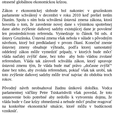
otrasené globálnou ekonomickou krízou.
Zákon e ekonomickej slobode bol nakoniec v gruzínskom
parlamente schválený v decembri v roku 2010 keď prešiel tretím
čítaním. Spolu s ním bola schválená ústavná zmena zákona, ktorá
hovorila o tom, že zavedenie novej dane s výnimkou spotrebnej
dane alebo zvýšenie daňovej sadzby existujúcej dane je povolené
len prostredníctvom referenda. Vymedzuje to článok 94 ods. 4
ústavy Gruzínska. Ústavná zmena však nebola v súlade s pôvodným
návrhom, ktorý bol predkladaný v prvom čítaní. Konečné znenie
ústavnej zmeny obsahuje výhradu, podľa ktorej samostatný
oddelený zákon môže vymedziť prípady, v ktorých bude môcť
vláda naďalej zvýšiť dane, bez toho aby bolo vládou zvolané
referendum. Vláda tak zároveň schválila zákon, ktorý upravuje
ústavnú zmenu tým, že vláda bude mať právo „dočasne zvýšiť“
dane bez toho, aby zvolala referendum, pokiaľ však tak urobí, tak
toto zvýšenie daňovej sadzby môže trvať najviac do obdobia troch
rokov.
Pôvodný návrh neobsahoval žiadnu únikovú doložku. Vodca
parlamentnej väčšiny Petre Tsiskarishvili však povedal, že toto
ustanovenie bolo potrebné aby nedošlo k vytvoreniu dojmu, že
vláda bude v čase krízy obmedzená a nebude môcť pružne reagovať
na konkrétne ekonomické situácie, ktoré môžu v budúcnosti
vzniknúť.