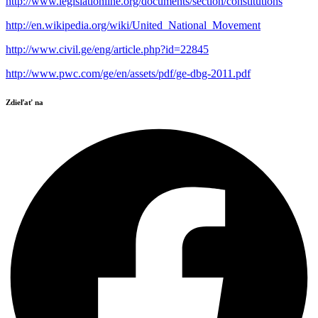
http://www.legislationline.org/documents/section/constitutions
http://en.wikipedia.org/wiki/United_National_Movement
http://www.civil.ge/eng/article.php?id=22845
http://www.pwc.com/ge/en/assets/pdf/ge-dbg-2011.pdf
Zdieľať na