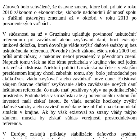
Zároveň bolo schválené, že ústavné zmeny, ktoré boli prijaté v roku
2010 zákonom o ekonomickej slobode nadobudnú účinnosť spolu
s ďalšími ústavným zmenami až v októbri v roku 2013 po
prezidentských voľbách.
V súčasnosti sa už v Gruzínsku uplatňuje povinnosť uskutočniť
referendum pri zavádzaní alebo zvyšovaní daní, hoci existuje
úniková doložka, ktorá dovoľuje vláde zvýšiť daňové sadzby aj bez
uskutočnenia referenda. Pôvodný návrh zákona ešte z roku 2009 bol
príliš ambiciózny, a nakoniec nebol presadený v pôvodnom znení.
Napriek tomu však na túto tému prebiehala v krajine viac než jeden
rok veľká diskusia. Niektorí politici Gruzínska na čele s vtedajším
prezidentom krajiny chceli zabrániť tomu, aby bolo jednoduché pre
akúkoľvek vládu zvyšovať alebo zavádzať nové dane. Existoval
záujem ústavne chrániť zvyšovanie alebo zavádzanie nových daní
inštitútom referenda, čo malo mať pozitívny vplyv na podnikateľské
prostredie. Podnikatelia v Gruzínsku ale aj potencionálni zahraniční
investori mali získať istotu, že vláda nemôže hocikedy zvýšiť
daňové sadzby alebo zaviesť nové dane bez ohľadu na ekonomickú
situáciu v krajine. Ak by však existoval zo strany vlády takýto
záujem, musela by získať súhlas verejnosti prostredníctvom
referenda.
V Európe existujú príklady stabilizácie daňového systému