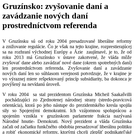
Gruzínsko: zvyšovanie daní a
zavádzanie nových daní
prostredníctvom referenda
V Gruzínsku sú od roku 2004 presadzované liberálne reformy
a znižovanie regulácie. Čo je však na tejto krajine, rozprestierajúcej
sa na rozhraní východnej Európy a Ázie zaujímavé, je to, že od
roku 2013 má Gruzínsko v ústave zakotvené, že vláda môže
zvyšovať dane alebo zavádzať nové dane (okrem spotrebných daní)
len prostredníctvom referenda. Zvyšovanie daní a zavádzanie
nových daní len so súhlasom verejnosti potvrdzuje, že v krajine je
vo výraznej miere rešpektovaný princíp subsidiarity, ba dokonca je
povýšený na nevídanú úroveň.
V roku 2004 sa stal prezidentom Gruzínska Micheil Saakašvilli
pochádzajúci zo Zjednotenej národnej strany (stredo-pravicová
orientácia), ktorá po jeho nástupe do prezidentského kresla spojila
sily so Spojenými demokratmi. Ich vzájomnou spoluprácou a
spojením vznikla v gruzínskom parlamente frakcia nazývaná
Národné hnutie- Demokrati. Nový prezident a vláda Gruzínska
začali od začiatku funkčného obdobia presadzovať liberálnu politiku
a robiť ekonomické reformy, ktorými chceli zlepšiť podnikateľské