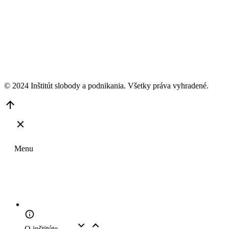
© 2024 Inštitút slobody a podnikania. Všetky práva vyhradené.
Go
to
Top
Menu
O inštitúte