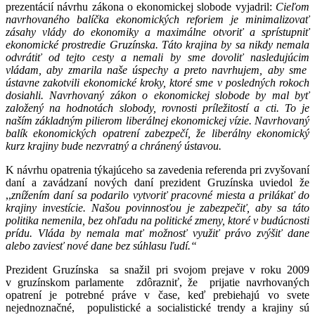
prezentácií návrhu zákona o ekonomickej slobode vyjadril:
Cieľom
navrhovaného balíčka ekonomických reforiem je minimalizovať
zásahy vlády do ekonomiky a maximálne otvoriť a sprístupniť
ekonomické prostredie Gruzínska. Táto krajina by sa nikdy nemala
odvrátiť od tejto cesty a nemali by sme dovoliť nasledujúcim
vládam, aby zmarila naše úspechy a preto navrhujem, aby sme
ústavne zakotvili ekonomické kroky, ktoré sme v posledných rokoch
dosiahli. Navrhovaný zákon o ekonomickej slobode by mal byť
založený na hodnotách slobody, rovnosti príležitostí a cti. To je
naším základným pilierom liberálnej ekonomickej vízie. Navrhovaný
balík ekonomických opatrení zabezpečí, že liberálny ekonomický
kurz krajiny bude nezvratný a chránený ústavou.
K návrhu opatrenia týkajúceho sa zavedenia referenda pri zvyšovaní
daní a zavádzaní nových daní prezident Gruzínska uviedol že
,,
znížením daní sa podarilo vytvoriť pracovné miesta a prilákať do
krajiny investície. Našou povinnosťou je zabezpečiť, aby sa táto
politika nemenila, bez ohľadu na politické zmeny, ktoré v budúcnosti
prídu. Vláda by nemala mať možnosť využiť právo zvýšiť dane
alebo zaviesť nové dane bez súhlasu ľudí.“
Prezident Gruzínska sa snažil pri svojom prejave v roku 2009
v gruzínskom parlamente zdôrazniť, že prijatie navrhovaných
opatrení je potrebné práve v čase, keď prebiehajú vo svete
nejednoznačné, populistické a socialistické trendy a krajiny sú