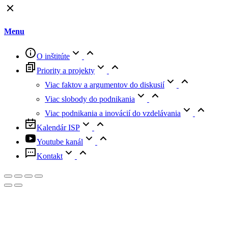
to
Top
Menu
O inštitúte
Priority a projekty
Viac faktov a argumentov do diskusií
Viac slobody do podnikania
Viac podnikania a inovácií do vzdelávania
Kalendár ISP
Youtube kanál
Kontakt