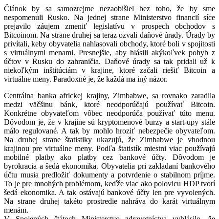
Článok by sa samozrejme nezaobišiel bez toho, že by sme
nespomenuli Rusko. Na jednej strane Ministerstvo financií síce
prejavilo záujem zmeniť legislatívu v prospech obchodov s
Bitcoinom. Na strane druhej sa teraz ozvali daňové úrady. Úrady by
privítali, keby obyvatelia nahlasovali obchody, ktoré boli v spojitosti
s virtuálnymi menami. Presnejšie, aby hlásili akýkoľvek pohyb z
účtov v Rusku do zahraničia. Daňové úrady sa tak pridali už k
niekoľkým inštitúciám v krajine, ktoré začali riešiť Bitcoin a
virtuálne meny. Paradoxné je, že každá ma iný názor.
Centrálna banka africkej krajiny, Zimbabwe, sa rovnako zaradila
medzi väčšinu bánk, ktoré neodporúčajú používať Bitcoin.
Konkrétne obyvateľom vôbec neodporúča používať túto menu.
Dôvodom je, že v krajine sú kryptomenové burzy a start-upy stále
málo regulované. A tak by mohlo hroziť nebezpečie obyvateľom.
Na druhej strane štatistiky ukazujú, že Zimbabwe je vhodnou
krajinou pre virtuálne meny. Podľa štatistík miestni viac používajú
mobilné platby ako platby cez bankové účty. Dôvodom je
byrokracia a šedá ekonomika. Obyvatelia pri zakladaní bankového
účtu musia predložiť dokumenty a potvrdenie o stabilnom príjme.
To je pre mnohých problémom, keďže viac ako polovicu HDP tvorí
šedá ekonomika. A tak ostávajú bankové účty len pre vyvolených.
Na strane druhej takéto prostredie nahráva do karát virtuálnym
menám.
V Spojených štátoch Ministerstvo zdravotníctva vyhlásilo, že