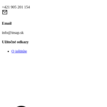
+421 905 201 154
Email
info@insap.sk
Užitočné odkazy
O inštitúte