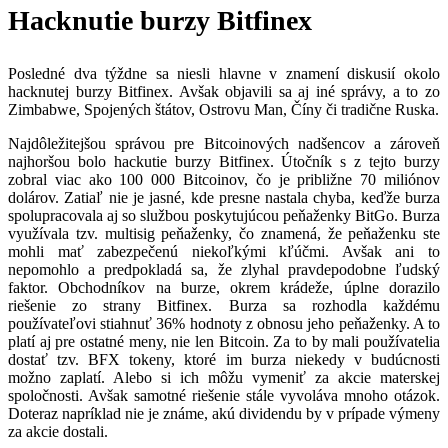
Hacknutie burzy Bitfinex
Posledné dva týždne sa niesli hlavne v znamení diskusií okolo
hacknutej burzy Bitfinex. Avšak objavili sa aj iné správy, a to zo
Zimbabwe, Spojených štátov, Ostrovu Man, Číny či tradične Ruska.
Najdôležitejšou správou pre Bitcoinových nadšencov a zároveň
najhoršou bolo hackutie burzy Bitfinex. Útočník s z tejto burzy
zobral viac ako 100 000 Bitcoinov, čo je približne 70 miliónov
dolárov. Zatiaľ nie je jasné, kde presne nastala chyba, keďže burza
spolupracovala aj so službou poskytujúcou peňaženky BitGo. Burza
využívala tzv. multisig peňaženky, čo znamená, že peňaženku ste
mohli mať zabezpečenú niekoľkými kľúčmi. Avšak ani to
nepomohlo a predpokladá sa, že zlyhal pravdepodobne ľudský
faktor. Obchodníkov na burze, okrem krádeže, úplne dorazilo
riešenie zo strany Bitfinex. Burza sa rozhodla každému
používateľovi stiahnuť 36% hodnoty z obnosu jeho peňaženky. A to
platí aj pre ostatné meny, nie len Bitcoin. Za to by mali používatelia
dostať tzv. BFX tokeny, ktoré im burza niekedy v budúcnosti
možno zaplatí. Alebo si ich môžu vymeniť za akcie materskej
spoločnosti. Avšak samotné riešenie stále vyvoláva mnoho otázok.
Doteraz napríklad nie je známe, akú dividendu by v prípade výmeny
za akcie dostali.