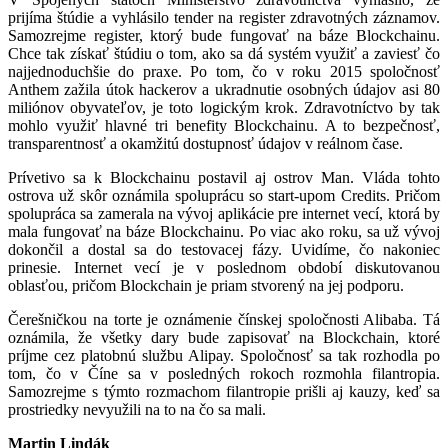
prijíma štúdie a vyhlásilo tender na register zdravotných záznamov.
Samozrejme register, ktorý bude fungovať na báze Blockchainu.
Chce tak získať štúdiu o tom, ako sa dá systém využiť a zaviesť čo
najjednoduchšie do praxe. Po tom, čo v roku 2015 spoločnosť
Anthem zažila útok hackerov a ukradnutie osobných údajov asi 80
miliónov obyvateľov, je toto logickým krok. Zdravotníctvo by tak
mohlo využiť hlavné tri benefity Blockchainu. A to bezpečnosť,
transparentnosť a okamžitú dostupnosť údajov v reálnom čase.
Prívetivo sa k Blockchainu postavil aj ostrov Man. Vláda tohto
ostrova už skôr oznámila spoluprácu so start-upom Credits. Pričom
spolupráca sa zamerala na vývoj aplikácie pre internet vecí, ktorá by
mala fungovať na báze Blockchainu. Po viac ako roku, sa už vývoj
dokončil a dostal sa do testovacej fázy. Uvidíme, čo nakoniec
prinesie. Internet vecí je v poslednom období diskutovanou
oblasťou, pričom Blockchain je priam stvorený na jej podporu.
Čerešničkou na torte je oznámenie čínskej spoločnosti Alibaba. Tá
oznámila, že všetky dary bude zapisovať na Blockchain, ktoré
príjme cez platobnú službu Alipay. Spoločnosť sa tak rozhodla po
tom, čo v Číne sa v posledných rokoch rozmohla filantropia.
Samozrejme s týmto rozmachom filantropie prišli aj kauzy, keď sa
prostriedky nevyužili na to na čo sa mali.
Martin Lindák