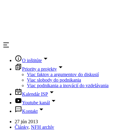
O inštitúte
Priority a projekty
Viac faktov a argumentov do diskusií
Viac slobody do podnikania
Viac podnikania a inovácií do vzdelávania
Kalendár ISP
Youtube kanál
Kontakt
27 jún 2013
Články
,
NFH archív