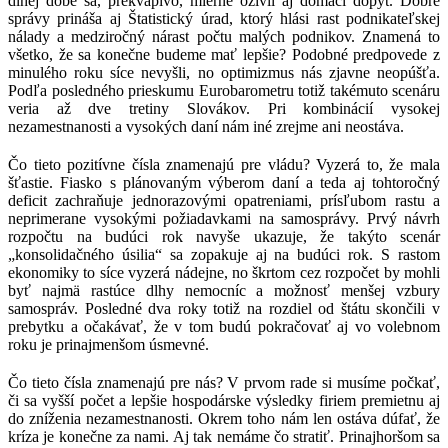
dlhej dobe sa, prekvapivo, mierne oživil aj domáci dopyt. Dobré
správy prináša aj Štatistický úrad, ktorý hlási rast podnikateľskej
nálady a medziročný nárast počtu malých podnikov. Znamená to
všetko, že sa konečne budeme mať lepšie? Podobné predpovede z
minulého roku síce nevyšli, no optimizmus nás zjavne neopúšťa.
Podľa posledného prieskumu Eurobarometru totiž takémuto scenáru
veria až dve tretiny Slovákov. Pri kombinácií vysokej
nezamestnanosti a vysokých daní nám iné zrejme ani neostáva.
Čo tieto pozitívne čísla znamenajú pre vládu? Vyzerá to, že mala
šťastie. Fiasko s plánovaným výberom daní a teda aj tohtoročný
deficit zachraňuje jednorazovými opatreniami, prísľubom rastu a
neprimerane vysokými požiadavkami na samosprávy. Prvý návrh
rozpočtu na budúci rok navyše ukazuje, že takýto scenár
„konsolidačného úsilia“ sa zopakuje aj na budúci rok. S rastom
ekonomiky to síce vyzerá nádejne, no škrtom cez rozpočet by mohli
byť najmä rastúce dlhy nemocníc a možnosť menšej vzbury
samospráv. Posledné dva roky totiž na rozdiel od štátu skončili v
prebytku a očakávať, že v tom budú pokračovať aj vo volebnom
roku je prinajmenšom úsmevné.
Čo tieto čísla znamenajú pre nás? V prvom rade si musíme počkať,
či sa vyšší počet a lepšie hospodárske výsledky firiem premietnu aj
do zníženia nezamestnanosti. Okrem toho nám len ostáva dúfať, že
kríza je konečne za nami. Aj tak nemáme čo stratiť. Prinajhoršom sa