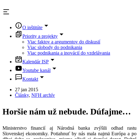
Skip
to
content
O inštitúte
Priority a projekty
Viac faktov a argumentov do diskusií
Viac slobody do podnikania
Viac podnikania a inovácií do vzdelávania
Kalendár ISP
Youtube kanál
Kontakt
27 jan 2015
Články
,
NFH archív
Horšie nám už nebude. Dúfajme…
Ministerstvo financií aj Národná banka zvýšili odhad rastu
Slovenskej ekonomiky. Potiahnuť by nás mala najmä Európa a po