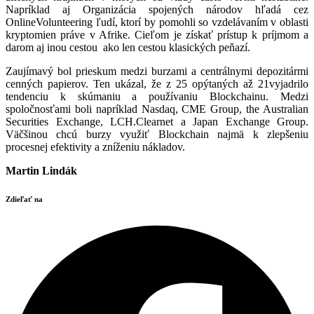
Napríklad aj Organizácia spojených národov hľadá cez
OnlineVolunteering ľudí, ktorí by pomohli so vzdelávaním v oblasti
kryptomien práve v Afrike. Cieľom je získať prístup k príjmom a
darom aj inou cestou ako len cestou klasických peňazí.
Zaujímavý bol prieskum medzi burzami a centrálnymi depozitármi
cenných papierov. Ten ukázal, že z 25 opýtaných až 21vyjadrilo
tendenciu k skúmaniu a používaniu Blockchainu. Medzi
spoločnosťami boli napríklad Nasdaq, CME Group, the Australian
Securities Exchange, LCH.Clearnet a Japan Exchange Group.
Väčšinou chcú burzy využiť Blockchain najmä k zlepšeniu
procesnej efektivity a zníženiu nákladov.
Martin Lindák
Zdieľať na