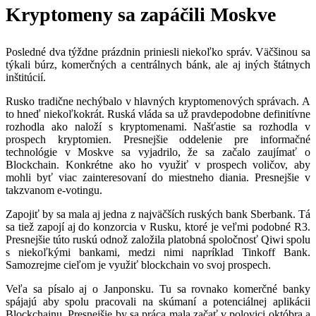
Kryptomeny sa zapáčili Moskve
Posledné dva týždne prázdnin priniesli niekoľko správ. Väčšinou sa
týkali búrz, komerčných a centrálnych bánk, ale aj iných štátnych
inštitúcií.
Rusko tradične nechýbalo v hlavných kryptomenových správach. A
to hneď niekoľkokrát. Ruská vláda sa už pravdepodobne definitívne
rozhodla ako naloží s kryptomenami. Našťastie sa rozhodla v
prospech kryptomien. Presnejšie oddelenie pre informačné
technológie v Moskve sa vyjadrilo, že sa začalo zaujímať o
Blockchain. Konkrétne ako ho využiť v prospech voličov, aby
mohli byť viac zainteresovaní do miestneho diania. Presnejšie v
takzvanom e-votingu.
Zapojiť by sa mala aj jedna z najväčších ruských bank Sberbank. Tá
sa tiež zapojí aj do konzorcia v Rusku, ktoré je veľmi podobné R3.
Presnejšie túto ruskú odnož založila platobná spoločnosť Qiwi spolu
s niekoľkými bankami, medzi nimi napríklad Tinkoff Bank.
Samozrejme cieľom je využiť blockchain vo svoj prospech.
Veľa sa písalo aj o Janponsku. Tu sa rovnako komerčné banky
spájajú aby spolu pracovali na skúmaní a potenciálnej aplikácii
Blockchainu. Presnejšie by sa práca mala začať v polovici októbra a