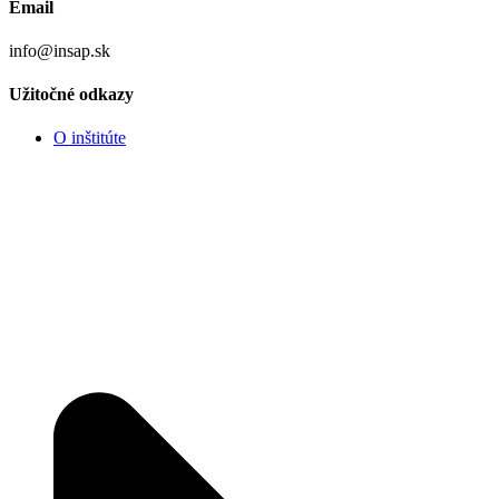
Email
info@insap.sk
Užitočné odkazy
O inštitúte