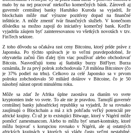
malo by na nej pracovať niekoľko komerčných bánk. Zároveň aj
guvernér centrálnej banky Haruhiko Kuroda sa vyjadril, že
blockchain môže mať výrazne pozitívny dopad na finančné
inštitúcie. A môže zmeniť tvár finančných služieb. V konečnom
dôsledku sa možno zapojí do iniciatívy komerčný bank. Keďže
vyjadrila záujem byť zainteresovanou vo všetkých novotách v tzv.
FinTech sektore.
Z toho dôvodu sa očakáva rast ceny Bitcoinu, ktorý príde práve z
Japonska. Po týchto správach je to veľmi pravdepodobné, že
obyvatelia začnú čím ďalej tým viac používať alebo obchodovať
Bitcoin. Nasvedčujú tomu aj štatistiky burzy BitFlyer. Burza
oznámila, že za prvý polrok zobchodovala 7,8 milióna Bitcoinov (čo
je 37% podiel na trhu). Celkovo za celé Japonsko sa v prvom
polroku zobchodovalo 50 miliárd dolárov v Bitcoine, čo je 50
násobný nárast oproti minulému roku.
Môže sa zdať že Afrika úplne zaostáva za dianím vo svete
kryptomien inde vo svete. To ale nie je pravdou. Tamojší guvernér
centrálnej banky juhoafrickej republiky sa vyjadril, že sa rovnako
zaujímajú o Blockchain a má z ich pohľadu veľký potenciál pre
africké krajiny. Či už je to existujúci Bitwage, ktorý v Nigérií môže
pomôcť zamestnancom. Alebo to môžu byť smart-kontrakty, ktoré
môžu bojovať s korupciou rovnako v Nigérii, ale aj ostatných
afrických krajinách v ktorých sú vlády často veľmi nestabilné.