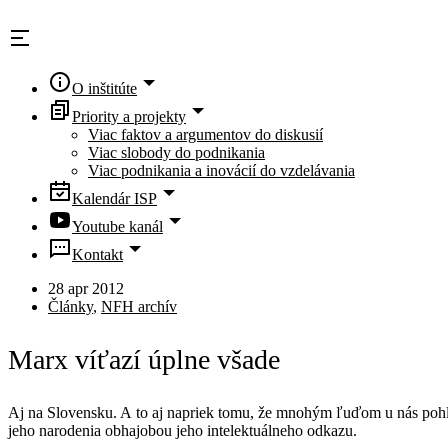
Skip
to
content
O inštitúte
Priority a projekty
Viac faktov a argumentov do diskusií
Viac slobody do podnikania
Viac podnikania a inovácií do vzdelávania
Kalendár ISP
Youtube kanál
Kontakt
28 apr 2012
Články
,
NFH archív
Marx víťazí úplne všade
Aj na Slovensku. A to aj napriek tomu, že mnohým ľuďom u nás pohl
jeho narodenia obhajobou jeho intelektuálneho odkazu.