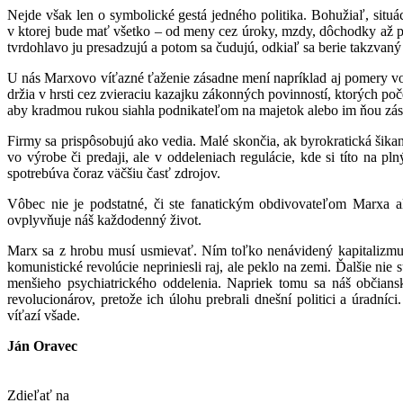
Nejde však len o symbolické gestá jedného politika. Bohužiaľ, situ
v ktorej bude mať všetko – od meny cez úroky, mzdy, dôchodky až p
tvrdohlavo ju presadzujú a potom sa čudujú, odkiaľ sa berie takzvaný
U nás Marxovo víťazné ťaženie zásadne mení napríklad aj pomery vo fir
držia v hrsti cez zvieraciu kazajku zákonných povinností, ktorých poč
aby kradmou rukou siahla podnikateľom na majetok alebo im ňou zás
Firmy sa prispôsobujú ako vedia. Malé skončia, ak byrokratická šikan
vo výrobe či predaji, ale v oddeleniach regulácie, kde si títo na
spotrebúva čoraz väčšiu časť zdrojov.
Vôbec nie je podstatné, či ste fanatickým obdivovateľom Marxa ale
ovplyvňuje náš každodenný život.
Marx sa z hrobu musí usmievať. Ním toľko nenávidený kapitalizmus
komunistické revolúcie nepriniesli raj, ale peklo na zemi. Ďalšie nie
menšieho psychiatrického oddelenia. Napriek tomu sa náš občians
revolucionárov, pretože ich úlohu prebrali dnešní politici a úradn
víťazí všade.
Ján Oravec
Zdieľať na