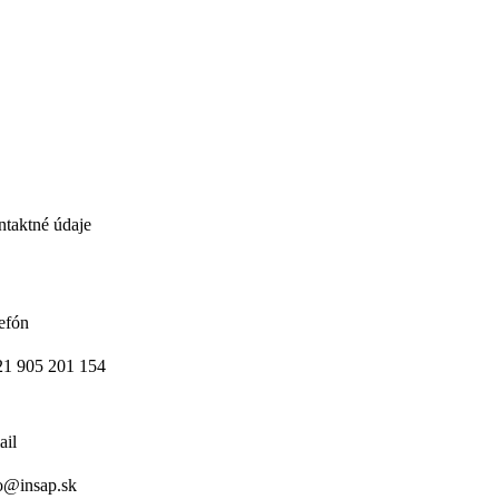
taktné údaje
efón
1 905 201 154
ail
o@insap.sk