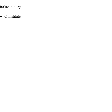
točné odkazy
O inštitúte