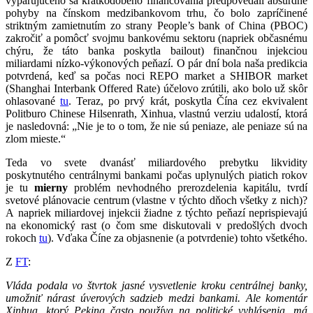
vyparujúceho sa krátkodobého financovania predpovedali absurdné
pohyby na čínskom medzibankovom trhu, čo bolo zapríčinené
striktným zamietnutím zo strany People’s bank of China (PBOC)
zakročiť a pomôcť svojmu bankovému sektoru (napriek občasnému
chýru, že táto banka poskytla bailout) finančnou injekciou
miliardami nízko-výkonových peňazí. O pár dní bola naša predikcia
potvrdená, keď sa počas noci REPO market a SHIBOR market
(Shanghai Interbank Offered Rate) účelovo zrútili, ako bolo už skôr
ohlasované
tu
. Teraz, po prvý krát, poskytla Čína cez ekvivalent
Politburo Chinese Hilsenrath, Xinhua, vlastnú verziu udalostí, ktorá
je nasledovná: „Nie je to o tom, že nie sú peniaze, ale peniaze sú na
zlom mieste.“
Teda vo svete dvanásť miliardového prebytku likvidity
poskytnutého centrálnymi bankami počas uplynulých piatich rokov
je tu
mierny
problém nevhodného prerozdelenia kapitálu, tvrdí
svetové plánovacie centrum (vlastne v týchto dňoch všetky z nich)?
A napriek miliardovej injekcii žiadne z týchto peňazí neprispievajú
na ekonomický rast (o čom sme diskutovali v predošlých dvoch
rokoch
tu
). Vďaka Číne za objasnenie (a potvrdenie) tohto všetkého.
Z
FT
:
Vláda podala vo štvrtok jasné vysvetlenie kroku centrálnej banky,
umožniť nárast úverových sadzieb medzi bankami. Ale komentár
Xinhua, ktorý Peking často používa na politické vyhlásenia, má