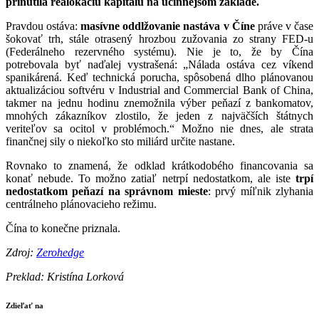
prinútila realokáciu kapitálu na účinnejšom základe.
Pravdou ostáva:
masívne oddlžovanie nastáva v Číne
práve v čase
šokovať trh, stále otrasený hrozbou zužovania zo strany FED-u
(Federálneho rezervného systému). Nie je to, že by Čína
potrebovala byť naďalej vystrašená: „Nálada ostáva cez víkend
spanikárená. Keď technická porucha, spôsobená dlho plánovanou
aktualizáciou softvéru v Industrial and Commercial Bank of China,
takmer na jednu hodinu znemožnila výber peňazí z bankomatov,
mnohých zákazníkov zlostilo, že jeden z najväčších štátnych
veriteľov sa ocitol v problémoch.“ Možno nie dnes, ale strata
finančnej sily o niekoľko sto miliárd určite nastane.
Rovnako to znamená, že odklad krátkodobého financovania sa
konať nebude. To možno zatiaľ netrpí nedostatkom, ale iste
trpí
nedostatkom peňazí na správnom mieste
: prvý míľnik zlyhania
centrálneho plánovacieho režimu.
Čína to konečne priznala.
Zdroj:
Zerohedge
Preklad: Kristína Lorková
Zdieľať na