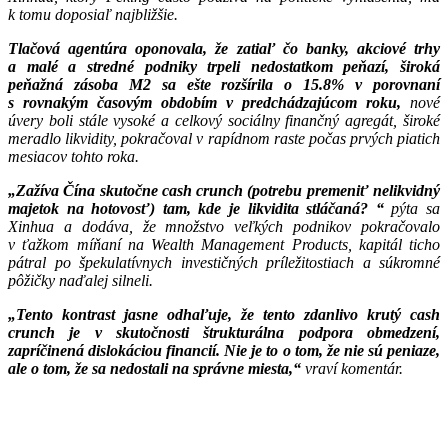
k tomu doposiaľ najbližšie.
Tlačová agentúra oponovala, že zatiaľ čo banky, akciové trhy
a malé a stredné podniky trpeli nedostatkom peňazí, široká
peňažná zásoba M2 sa ešte rozšírila o 15.8% v porovnaní
s rovnakým časovým obdobím v predchádzajúcom roku,
nové
úvery boli stále vysoké a celkový sociálny finančný agregát, široké
meradlo likvidity, pokračoval v rapídnom raste počas prvých piatich
mesiacov tohto roka.
„Zažíva Čína skutočne cash crunch (potrebu premeniť nelikvidný
majetok na hotovosť) tam, kde je likvidita stláčaná? “
pýta sa
Xinhua a dodáva, že množstvo veľkých podnikov pokračovalo
v ťažkom míňaní na Wealth Management Products, kapitál ticho
pátral po špekulatívnych investičných príležitostiach a súkromné
pôžičky naďalej silneli.
„Tento kontrast jasne odhaľuje, že tento zdanlivo krutý cash
crunch je v skutočnosti štrukturálna podpora obmedzení,
zapríčinená dislokáciou financií. Nie je to o tom, že nie sú peniaze,
ale o tom, že sa nedostali na správne miesta,“
vraví komentár.