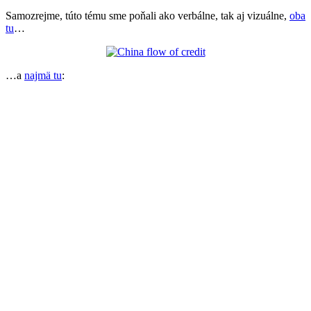
Samozrejme, túto tému sme poňali ako verbálne, tak aj vizuálne,
oba
tu
…
…a
najmä tu
: