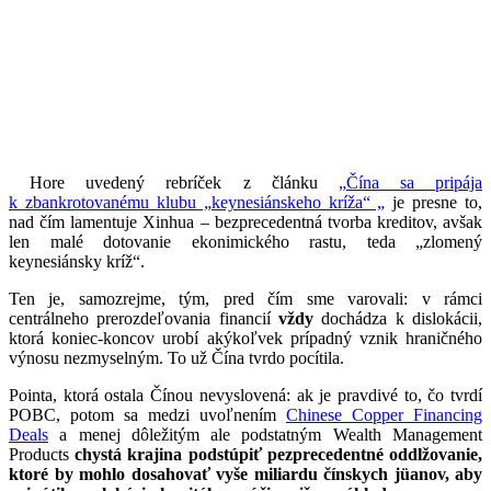
Hore uvedený rebríček z článku
„Čína sa pripája
k zbankrotovanému klubu „keynesiánskeho kríža“ „
je presne to,
nad čím lamentuje Xinhua – bezprecedentná tvorba kreditov, avšak
len malé dotovanie ekonimického rastu, teda „zlomený
keynesiánsky kríž“.
Ten je, samozrejme, tým, pred čím sme varovali: v rámci
centrálneho prerozdeľovania financií
vždy
dochádza k dislokácii,
ktorá koniec-koncov urobí akýkoľvek prípadný vznik hraničného
výnosu nezmyselným. To už Čína tvrdo pocítila.
Pointa, ktorá ostala Čínou nevyslovená: ak je pravdivé to, čo tvrdí
POBC, potom sa medzi uvoľnením
Chinese Copper Financing
Deals
a menej dôležitým ale podstatným Wealth Management
Products
chystá krajina podstúpiť pezprecedentné oddlžovanie,
ktoré by mohlo dosahovať vyše miliardu čínskych
jüanov, aby