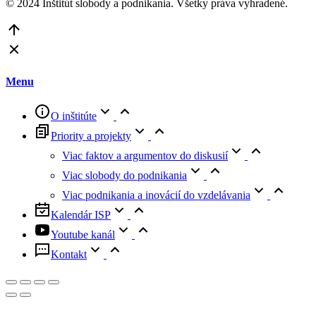
© 2024 Inštitút slobody a podnikania. Všetky práva vyhradené.
Go
to
Top
Menu
O inštitúte
Priority a projekty
Viac faktov a argumentov do diskusií
Viac slobody do podnikania
Viac podnikania a inovácií do vzdelávania
Kalendár ISP
Youtube kanál
Kontakt