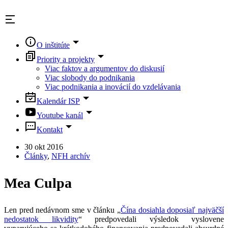
Skip
to
content
O inštitúte
Priority a projekty
Viac faktov a argumentov do diskusií
Viac slobody do podnikania
Viac podnikania a inovácií do vzdelávania
Kalendár ISP
Youtube kanál
Kontakt
30 okt 2016
Články
,
NFH archív
Mea Culpa
Len pred nedávnom sme v článku „
Čína dosiahla doposiaľ najväčší
nedostatok likvidity
“ predpovedali výsledok vyslovene