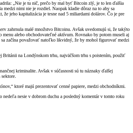
ila: „Nie je tu nič, prečo by mal byť Bitcoin zlý, je to len ďalšia
 medzi nimi nie je rozdiel. Naopak kladie dôraz na to aby sa
t, že jeho kapitalizácia je tesne nad 5 miliardami dolárov. Čo je pre
erv zahrnula malé množstvo Bitcoinu. Avšak uvedomujú si, že takýto
ide o menu alebo obchodovateľné aktívum. Rovnako by potom museli aj
oin sa začína považovať natoľko likvidný, že by mohol figurovať medzi
 Británii na Londýnskom trhu, najväčšom trhu s poistením, použiť
nančnej kriminalite. Avšak v súčasnosti sú tu náznaky ďalšej
 sektore.
ónov,“ ktoré majú prezentovať cenné papiere, medzi obchodníkmi.
to nedeľa nesie v dobrom duchu a posledný komentár v tomto roku