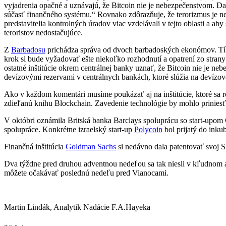
vyjadrenia opačné a uznávajú, že Bitcoin nie je nebezpečenstvom. Dana 
súčasť finančného systému.“ Rovnako zdôrazňuje, že terorizmus je ne
predstavitelia kontrolných úradov viac vzdelávali v tejto oblasti a aby
teroristov nedostačujúce.
Z
Barbadosu
prichádza správa od dvoch barbadoských ekonómov. Tí o
krok si bude vyžadovať ešte niekoľko rozhodnutí a opatrení zo stra
ostatné inštitúcie okrem centrálnej banky uznať, že Bitcoin nie je n
devízovými rezervami v centrálnych bankách, ktoré slúžia na devízové
Ako v každom komentári musíme poukázať aj na inštitúcie, ktoré sa 
zdieľanú knihu Blockchain. Zavedenie technológie by mohlo priniesť 
V októbri oznámila Britská banka Barclays spoluprácu so start-upom Ch
spolupráce. Konkrétne izraelský start-up
Polycoin
bol prijatý do inku
Finančná inštitúcia
Goldman Sachs
si nedávno dala patentovať svoj 
Dva týždne pred druhou adventnou nedeľou sa tak niesli v kľudnom 
môžete očakávať poslednú nedeľu pred Vianocami.
Martin Lindák, Analytik Nadácie F.A.Hayeka