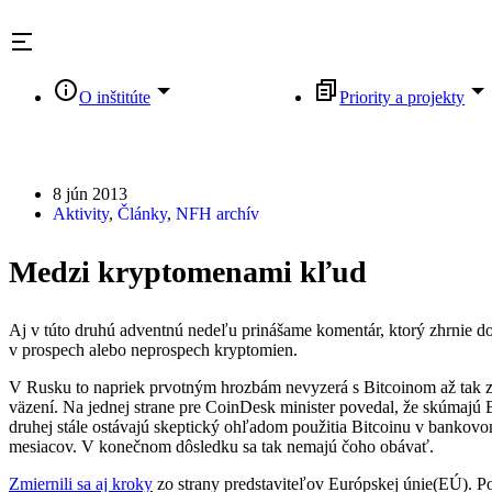
Skip
to
content
O inštitúte
Priority a projekty
8 jún 2013
Aktivity
,
Články
,
NFH archív
Medzi kryptomenami kľud
Aj v túto druhú adventnú nedeľu prinášame komentár, ktorý zhrnie do
v prospech alebo neprospech kryptomien.
V Rusku to napriek prvotným hrozbám nevyzerá s Bitcoinom až tak zl
väzení. Na jednej strane pre CoinDesk minister povedal, že skúmajú B
druhej stále ostávajú skeptický ohľadom použitia Bitcoinu v bankov
mesiacov. V konečnom dôsledku sa tak nemajú čoho obávať.
Zmiernili sa aj kroky
zo strany predstaviteľov Európskej únie(EÚ). Po 