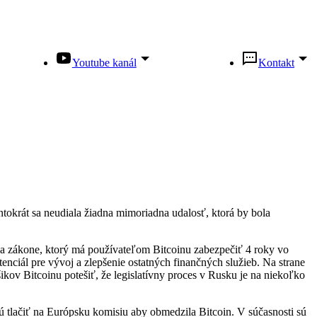
Youtube kanál
Kontakt
tokrát sa neudiala žiadna mimoriadna udalosť, ktorá by bola
na zákone, ktorý má používateľom Bitcoinu zabezpečiť 4 roky vo
nciál pre vývoj a zlepšenie ostatných finančných služieb. Na strane
ov Bitcoinu potešiť, že legislatívny proces v Rusku je na niekoľko
dú tlačiť na Európsku komisiu aby obmedzila Bitcoin. V súčasnosti sú