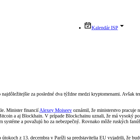
Kalendár ISP
 najdôležitejšie za posledné dva týždne medzi kryptomenami. Avšak ten
e. Minister financií
Alexey Moiseev
oznámil, že ministerstvo pracuje 
itcoin a aj Blockhain. V prípade Blockchainu uznali, že má vysoký pote
om systéme a považujú ho za nebezpečný. Rovnako môže ruských fanúšik
útokoch z 13. decembra v Paríži sa predstavitelia EU vyjadrili, že bu