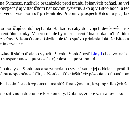
Syracuse, riaditeľa organizácie proti praniu špinavých peňazí, sa vyjadr
bezpečný aj v tradičnom bankovom systéme, ako aj v Bitcoinoch, a teda
 si vedeli viac pomôcť pri kontrole. Pričom v prospech Bitcoinu je aj fak
dporúčajú centrálnej banke Barbadosu aby do svojich devízových rez
ny centrálne banky. V prvom rade by musela centrálna banka určiť či 
ebezpečný. V konečnom dôsledku ale táto správa priniesla fakt, že Bitc
 intervencie.
rozhodli skúmať alebo využiť Bitcoin. Spoločnosť
Lloyd
chce vo Veľkej
transparentnosť, presnosť a rýchlosť na poistnom trhu.
ainalysis. Spolupráca sa zameria na vzdelávanie jej oddelenia proti fi
bátorov spoločností City a Nordea. Obe inštitúcie pôsobia vo finančnom
SETLcoin. Táto kryptomena má slúžiť na výmenu „kryptografických žet
a pozitívnom duchu pre kryptomeny. Dúfame, že pre vás sa rovnako tá