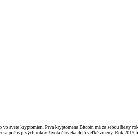
talo vo svete kryptomien. Prvá kryptomena Bitcoin má za sebou šiesty ro
ko sa počas prvých rokov života človeka dejú veľké zmeny. Rok 2015 bo