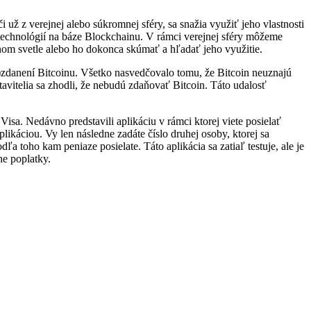
 už z verejnej alebo súkromnej sféry, sa snažia využiť jeho vlastnosti
echnológií na báze Blockchainu. V rámci verejnej sféry môžeme
nom svetle alebo ho dokonca skúmať a hľadať jeho využitie.
e)zdanení Bitcoinu. Všetko nasvedčovalo tomu, že Bitcoin neuznajú
tavitelia sa zhodli, že nebudú zdaňovať Bitcoin. Táto udalosť
isa. Nedávno predstavili aplikáciu v rámci ktorej viete posielať
plikáciou. Vy len následne zadáte číslo druhej osoby, ktorej sa
a toho kam peniaze posielate. Táto aplikácia sa zatiaľ testuje, ale je
ne poplatky.