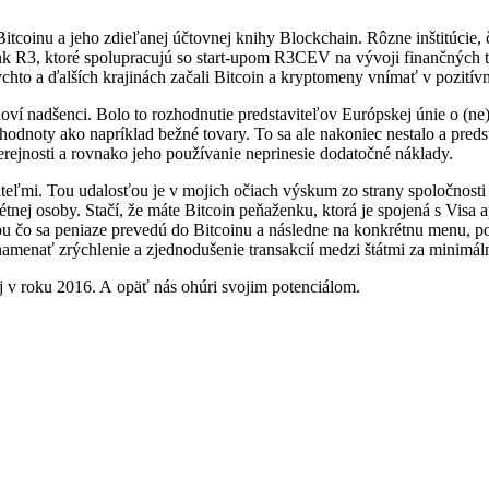
tcoinu a jeho zdieľanej účtovnej knihy Blockchain. Rôzne inštitúcie, či
 R3, ktoré spolupracujú so start-upom R3CEV na vývoji finančných t
to a ďalších krajinách začali Bitcoin a kryptomeny vnímať v pozitív
oví nadšenci. Bolo to rozhodnutie predstaviteľov Európskej únie o (n
hodnoty ako napríklad bežné tovary. To sa ale nakoniec nestalo a preds
rejnosti a rovnako jeho používanie neprinesie dodatočné náklady.
teľmi. Tou udalosťou je v mojich očiach výskum zo strany spoločnosti V
étnej osoby. Stačí, že máte Bitcoin peňaženku, ktorá je spojená s Visa a
u čo sa peniaze prevedú do Bitcoinu a následne na konkrétnu menu, podľ
amenať zrýchlenie a zjednodušenie transakcií medzi štátmi za minimál
j v roku 2016. A opäť nás ohúri svojim potenciálom.