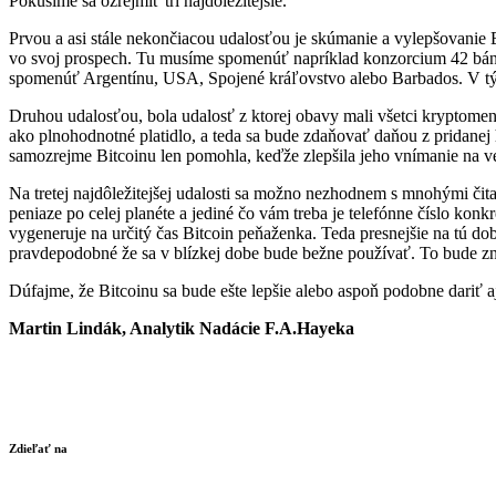
Pokúsime sa ozrejmiť tri najdôležitejšie.
Prvou a asi stále nekončiacou udalosťou je skúmanie a vylepšovanie Bi
vo svoj prospech. Tu musíme spomenúť napríklad konzorcium 42 bánk
spomenúť Argentínu, USA, Spojené kráľovstvo alebo Barbados. V tých
Druhou udalosťou, bola udalosť z ktorej obavy mali všetci kryptomen
ako plnohodnotné platidlo, a teda sa bude zdaňovať daňou z pridanej 
samozrejme Bitcoinu len pomohla, keďže zlepšila jeho vnímanie na ve
Na tretej najdôležitejšej udalosti sa možno nezhodnem s mnohými čita
peniaze po celej planéte a jediné čo vám treba je telefónne číslo konkr
vygeneruje na určitý čas Bitcoin peňaženka. Teda presnejšie na tú dob
pravdepodobné že sa v blízkej dobe bude bežne používať. To bude zn
Dúfajme, že Bitcoinu sa bude ešte lepšie alebo aspoň podobne dariť a
Martin Lindák, Analytik Nadácie F.A.Hayeka
Zdieľať na