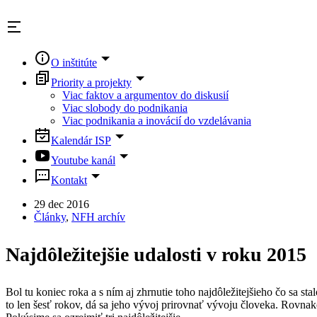
Skip
to
content
O inštitúte
Priority a projekty
Viac faktov a argumentov do diskusií
Viac slobody do podnikania
Viac podnikania a inovácií do vzdelávania
Kalendár ISP
Youtube kanál
Kontakt
29 dec 2016
Články
,
NFH archív
Najdôležitejšie udalosti v roku 2015
Bol tu koniec roka a s ním aj zhrnutie toho najdôležitejšieho čo sa s
to len šesť rokov, dá sa jeho vývoj prirovnať vývoju človeka. Rovna