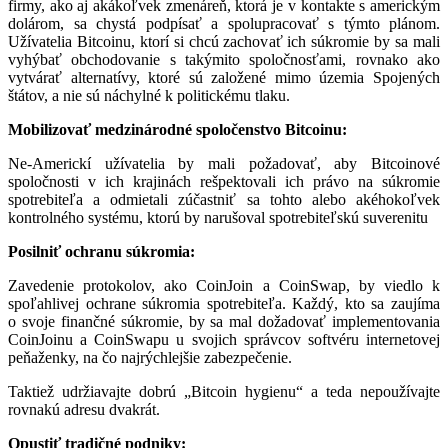
firmy, ako aj akákoľvek zmenáreň, ktorá je v kontakte s americkým
dolárom, sa chystá podpísať a spolupracovať s týmto plánom.
Užívatelia Bitcoinu, ktorí si chcú zachovať ich súkromie by sa mali
vyhýbať obchodovanie s takýmito spoločnosťami, rovnako ako
vytvárať alternatívy, ktoré sú založené mimo územia Spojených
štátov, a nie sú náchylné k politickému tlaku.
Mobilizovať medzinárodné spoločenstvo Bitcoinu:
Ne-Americkí užívatelia by mali požadovať, aby Bitcoinové
spoločnosti v ich krajinách rešpektovali ich právo na súkromie
spotrebiteľa a odmietali zúčastniť sa tohto alebo akéhokoľvek
kontrolného systému, ktorú by narušoval spotrebiteľskú suverenitu
Posilniť ochranu súkromia:
Zavedenie protokolov, ako CoinJoin a CoinSwap, by viedlo k
spoľahlivej ochrane súkromia spotrebiteľa. Každý, kto sa zaujíma
o svoje finančné súkromie, by sa mal dožadovať implementovania
CoinJoinu a CoinSwapu u svojich správcov softvéru internetovej
peňaženky, na čo najrýchlejšie zabezpečenie.
Taktiež udržiavajte dobrú „Bitcoin hygienu“ a teda nepoužívajte
rovnakú adresu dvakrát.
Opustiť tradičné podniky: