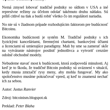
Nemá zmysel lobovať tradičné podniky so sídlom v USA a iné
represívne režimy za účelom odolať takémuto druhu nátlaku. Sú
príliš citlivé na tlak a budú robiť všetko čo im regulátori nariadia.
No nie sú v žiadnom prípade rozhodujúcim faktorom pre budúcnosť
Bitcoinu.
Ekonomika budúcnosti je systém M. Tradičné podniky s ich
fyzickými kanceláriami, firemnými chartami, bankovými účtami
a licenciami sú umierajúce paradigmy. Mali by sme sa zamerať skôr
na vytváranie nástrojov posilniť jednotlivca a vytvoriť cenzúre
odolné obchodné modely.
Nebudeme stavať most k budúcnosti, ktorá zodpovedá minulosti. Aj
keď je to škoda, že tradičné Bitcoin podniky sú uväznení v situácií,
kedy musia zmrzačiť rysy meny, aby mohla fungovať. My ako
spoločenstvo musíme pokračovať vpred, aj keď to znamená nechať
ich za sebou.
Autor:
Justus Ranvier
Zdroj: bitcoinism.blogspot.sk
Preklad:
Peter Blaha