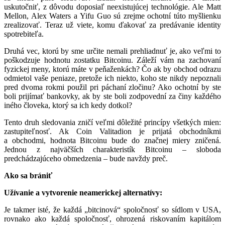
uskutočniť, z dôvodu doposiaľ neexistujúcej technológie. Ale Matt
Mellon, Alex Waters a Yifu Guo sú zrejme ochotní túto myšlienku
zrealizovať. Teraz už viete, komu ďakovať za predávanie identity
spotrebiteľa.
Druhá vec, ktorú by sme určite nemali prehliadnuť je, ako veľmi to
poškodzuje hodnotu zostatku Bitcoinu. Záleží vám na zachovaní
fyzickej meny, ktorú máte v peňaženkách? Čo ak by obchod odrazu
odmietol vaše peniaze, pretože ich niekto, koho ste nikdy nepoznali
pred dvoma rokmi použil pri páchaní zločinu? Ako ochotní by ste
boli prijímať bankovky, ak by ste boli zodpovední za činy každého
iného človeka, ktorý sa ich kedy dotkol?
Tento druh sledovania zničí veľmi dôležité princípy všetkých mien:
zastupiteľnosť. Ak Coin Valitadion je prijatá obchodníkmi
a obchodmi, hodnota Bitcoinu bude do značnej miery zničená.
Jednou z najväčších charakteristík Bitcoinu – sloboda
predchádzajúceho obmedzenia – bude navždy preč.
Ako sa brániť
Užívanie a vytvorenie neamerickej alternatívy:
Je takmer isté, že každá „bitcinová“ spoločnosť so sídlom v USA,
rovnako ako každá spoločnosť, ohrozená riskovaním kapitálom