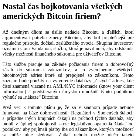
Nastal čas bojkotovania všetkých
amerických Bitcoin firiem?
Až dnešným dňom sa úsilie nadácie Bitcoinu a ďalších, ktorí
argumentovali potrebu zmeny Bitcoinu, aby bol prijateľnejší pre
regulačné prístroje, dočkali zaslúženého ovocia. Skupina investorov
oznámili Coin Validation, službu, ktorá je navrhnutá, aby odstránila
všetky možnosti finančného súkromia pre užívateľov Bitcoinu.
Táto služba pracuje na základe požiadania firiem o dobrovoľný
zásah do súkromia zákazníkov, a to zverejnením všetkých
bitcoinových adries ktoré sú prepojené so zákazníkom. Tento
zoznam bude použitý na vytvorenie databázy „čistých“ adries, kde
čisté znamená viazané na AML/KYC informácie (know your client
information) s predstieraným úmyslom umožniť týmto podnikom
vyhnúť sa „nákaze“ Bitcoinu.
Prvá vec k tomuto plánu je, že sa v žiadnom prípade nebude
fungovať na báze dobrovoľnosti. Regulátori v Spojených štátoch
a prípadne iných krajinách čakajú na príchod týchto databáz, aby
mohli v úplnej spokojnosti skrze legislatívne opatrenia žiadať od
podnikov, aby prijímali platby iba od zákazníkov, ktorých totožnosť
sa môže plne sledovať. Zatiaľ nebolo možné niečo takéto