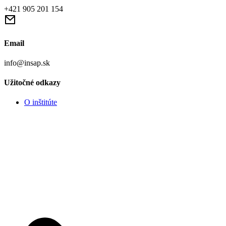
+421 905 201 154
Email
info@insap.sk
Užitočné odkazy
O inštitúte