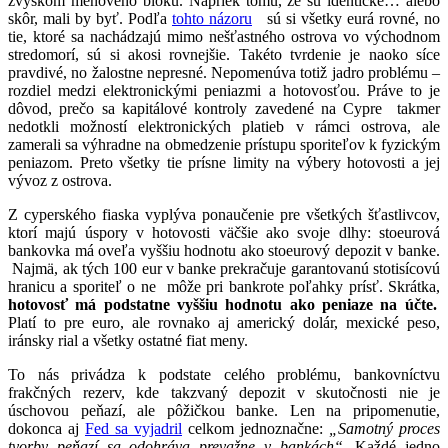
zvyškom menového bloku. Napriek tomu, že sú identické… alebo
skôr, mali by byť. Podľa
tohto názoru
sú si všetky eurá rovné, no
tie, ktoré sa nachádzajú mimo nešťastného ostrova vo východnom
stredomorí, sú si akosi rovnejšie. Takéto tvrdenie je naoko síce
pravdivé, no žalostne nepresné. Nepomenúva totiž jadro problému –
rozdiel medzi elektronickými peniazmi a hotovosťou. Práve to je
dôvod, prečo sa kapitálové kontroly zavedené na Cypre takmer
nedotkli možností elektronických platieb v rámci ostrova, ale
zamerali sa výhradne na obmedzenie prístupu sporiteľov k fyzickým
peniazom. Preto všetky tie prísne limity na výbery hotovosti a jej
vývoz z ostrova.
Z cyperského fiaska vyplýva ponaučenie pre všetkých šťastlivcov,
ktorí majú úspory v hotovosti väčšie ako svoje dlhy: stoeurová
bankovka má oveľa vyššiu hodnotu ako stoeurový depozit v banke.
Najmä, ak tých 100 eur v banke prekračuje garantovanú stotisícovú
hranicu a sporiteľ o ne môže pri bankrote poľahky prísť. Skrátka,
hotovosť má podstatne vyššiu hodnotu ako peniaze na účte.
Platí to pre euro, ale rovnako aj americký dolár, mexické peso,
iránsky rial a všetky ostatné fiat meny.
To nás privádza k podstate celého problému, bankovníctvu
frakčných rezerv, kde takzvaný depozit v skutočnosti nie je
úschovou peňazí, ale pôžičkou banke. Len na pripomenutie,
dokonca aj
Fed sa vyjadril
celkom jednoznačne:
„Samotný proces
tvorby peňazí sa odohráva prevažne v bankách“
. Každé jedno