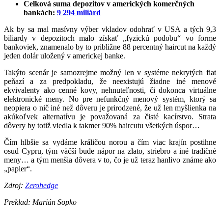
Celková suma depozitov v amerických komerčných
bankách:
9 294 miliárd
Ak by sa mal masívny výber vkladov odohrať v USA a tých 9,3
biliardy v depozitoch malo získať „fyzickú podobu“ vo forme
bankoviek, znamenalo by to približne 88 percentný haircut na každý
jeden dolár uložený v americkej banke.
Takýto scenár je samozrejme možný len v systéme nekrytých fiat
peňazí a za predpokladu, že neexistujú žiadne iné menové
ekvivalenty ako cenné kovy, nehnuteľnosti, či dokonca virtuálne
elektronické meny. No pre nefunkčný menový systém, ktorý sa
neopiera o nič iné než dôveru je prirodzené, že už len myšlienka na
akúkoľvek alternatívu je považovaná za čisté kacírstvo. Strata
dôvery by totiž viedla k takmer 90% haircutu všetkých úspor…
Čím hlbšie sa vydáme králičou norou a čím viac krajín postihne
osud Cypru, tým väčší bude nápor na zlato, striebro a iné tradičné
meny… a tým menšia dôvera v to, čo je už teraz hanlivo známe ako
„papier“.
Zdroj:
Zerohedge
Preklad: Marián Sopko