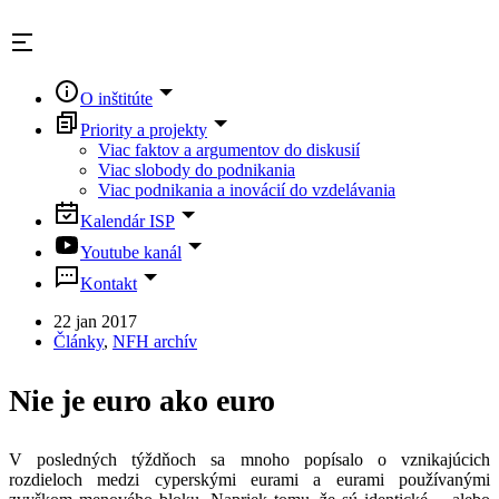
Skip
to
content
O inštitúte
Priority a projekty
Viac faktov a argumentov do diskusií
Viac slobody do podnikania
Viac podnikania a inovácií do vzdelávania
Kalendár ISP
Youtube kanál
Kontakt
22 jan 2017
Články
,
NFH archív
Nie je euro ako euro
V posledných týždňoch sa mnoho popísalo o vznikajúcich
rozdieloch medzi cyperskými eurami a eurami používanými