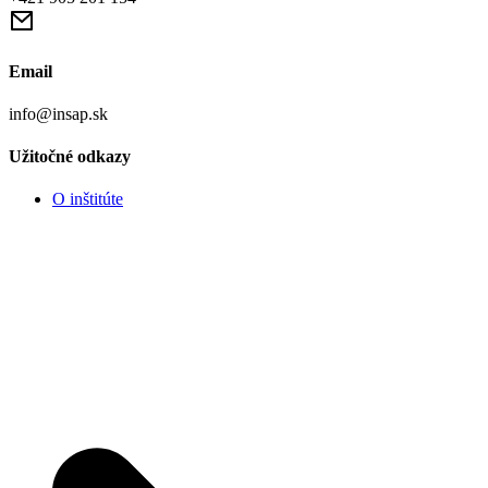
Email
info@insap.sk
Užitočné odkazy
O inštitúte