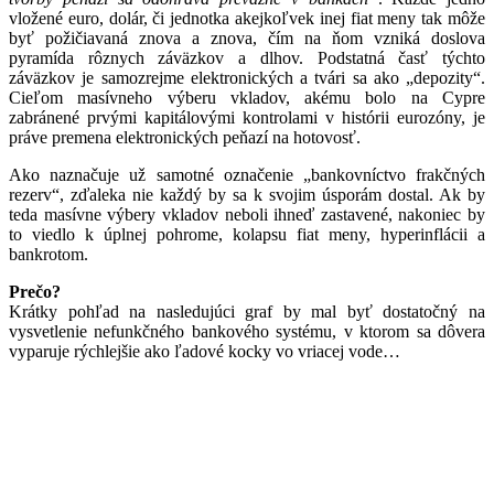
vložené euro, dolár, či jednotka akejkoľvek inej fiat meny tak môže
byť požičiavaná znova a znova, čím na ňom vzniká doslova
pyramída rôznych záväzkov a dlhov. Podstatná časť týchto
záväzkov je samozrejme elektronických a tvári sa ako „depozity“.
Cieľom masívneho výberu vkladov, akému bolo na Cypre
zabránené prvými kapitálovými kontrolami v histórii eurozóny, je
práve premena elektronických peňazí na hotovosť.
Ako naznačuje už samotné označenie „bankovníctvo frakčných
rezerv“, zďaleka nie každý by sa k svojim úsporám dostal. Ak by
teda masívne výbery vkladov neboli ihneď zastavené, nakoniec by
to viedlo k úplnej pohrome, kolapsu fiat meny, hyperinflácii a
bankrotom.
Prečo?
Krátky pohľad na nasledujúci graf by mal byť dostatočný na
vysvetlenie nefunkčného bankového systému, v ktorom sa dôvera
vyparuje rýchlejšie ako ľadové kocky vo vriacej vode…