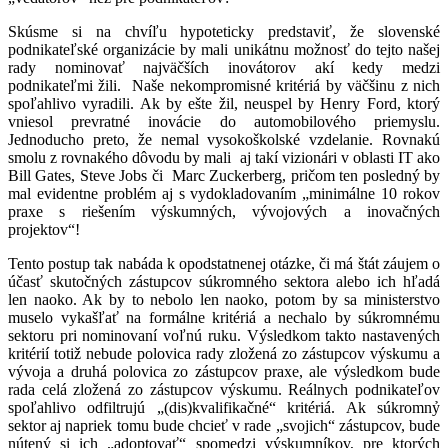
Skúsme si na chvíľu hypoteticky predstaviť, že slovenské
podnikateľské organizácie by mali unikátnu možnosť do tejto našej
rady nominovať najväčších inovátorov akí kedy medzi
podnikateľmi žili. Naše nekompromisné kritériá by väčšinu z nich
spoľahlivo vyradili. Ak by ešte žil, neuspel by Henry Ford, ktorý
vniesol prevratné inovácie do automobilového priemyslu.
Jednoducho preto, že nemal vysokoškolské vzdelanie. Rovnakú
smolu z rovnakého dôvodu by mali aj takí vizionári v oblasti IT ako
Bill Gates, Steve Jobs či Marc Zuckerberg, pričom ten posledný by
mal evidentne problém aj s vydokladovaním „minimálne 10 rokov
praxe s riešením výskumných, vývojových a inovačných
projektov“!
Tento postup tak nabáda k opodstatnenej otázke, či má štát záujem o
účasť skutočných zástupcov súkromného sektora alebo ich hľadá
len naoko. Ak by to nebolo len naoko, potom by sa ministerstvo
muselo vykašľať na formálne kritériá a nechalo by súkromnému
sektoru pri nominovaní voľnú ruku. Výsledkom takto nastavených
kritérií totiž nebude polovica rady zložená zo zástupcov výskumu a
vývoja a druhá polovica zo zástupcov praxe, ale výsledkom bude
rada celá zložená zo zástupcov výskumu. Reálnych podnikateľov
spoľahlivo odfiltrujú „(dis)kvalifikačné“ kritériá. Ak súkromnỷ
sektor aj napriek tomu bude chcieť v rade „svojich“ zástupcov, bude
nútený si ich „adoptovať“ spomedzi výskumníkov, pre ktorých