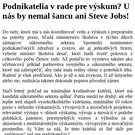
Podnikatelia v rade pre výskum? U
nás by nemal šancu ani Steve Jobs!
Do rady, ktorá má u nás koordinovať vedu a výskum s prepojením
na potreby praxe, hľadá ministerstvo školstva v týchto dňoch
zástupcov súkromného sektora. Spomedzi nominantov
podnikateľských združení a zväzov, ale aj jednotlivých firiem,
vyberie minister školstva desať, ktorí budú tvoriť polovicu z
celkového počtu členov rady. Až potiaľto to vyznieva takmer ako
učebnicový príklad partnerstva verejného a súkromného sektora,
ktoré má zabezpečiť, aby rada mala reálny obraz o potrebách trhu.
Radosť je však predčasná. Ako je už u nás zvykom, či už úmyselne
alebo nie, realizácia takmer dokonale popiera pôvodný zámer.
Stačí letmý pohľad na minimálne kvalitatívne kritériá, ktoré má
kandidát súkromného sektora spĺňať. Patria medzi ne druhý, ale ešte
lepšie tretí stupeň vysokoškolského vzdelania, minimálne 10 rokov
praxe s riešením výskumných, vývojových a inovačných projektov,
relevantné výstupy v oblasti výskumu, vývoja a inovácií v podobe
publikácií, patentov, priemyselných vzorov a výhodou sú aj
skúsenosti s medzinárodným výskumným, vývojovým a inovačným
prostredím. Aj Vám sa zdá, že tieto kritériá sú šité skôr pre
„vedátorov“ než pre podnikateľov?