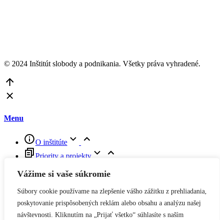
© 2024 Inštitút slobody a podnikania. Všetky práva vyhradené.
Go
to
Top
Menu
O inštitúte
Priority a projekty
Viac faktov a argumentov do diskusií
Vážime si vaše súkromie
Viac slobody do podnikania
Súbory cookie používame na zlepšenie vášho zážitku z prehliadania,
Viac podnikania a inovácií do vzdelávania
poskytovanie prispôsobených reklám alebo obsahu a analýzu našej
Kalendár ISP
návštevnosti. Kliknutím na „Prijať všetko“ súhlasíte s naším