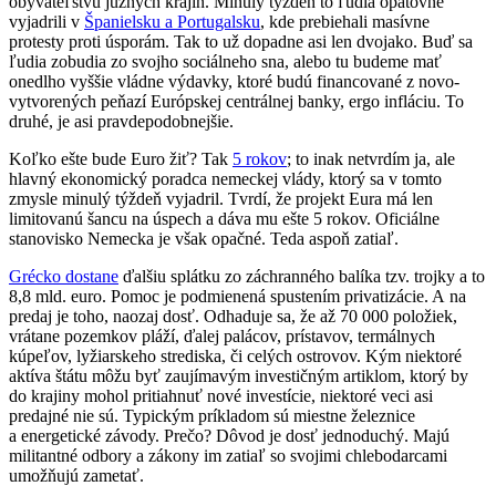
obyvateľstvu južných krajín. Minulý týždeň to ľudia opätovne
vyjadrili v
Španielsku a Portugalsku
, kde prebiehali masívne
protesty proti úsporám. Tak to už dopadne asi len dvojako. Buď sa
ľudia zobudia zo svojho sociálneho sna, alebo tu budeme mať
onedlho vyššie vládne výdavky, ktoré budú financované z novo-
vytvorených peňazí Európskej centrálnej banky, ergo infláciu. To
druhé, je asi pravdepodobnejšie.
Koľko ešte bude Euro žiť? Tak
5 rokov
; to inak netvrdím ja, ale
hlavný ekonomický poradca nemeckej vlády, ktorý sa v tomto
zmysle minulý týždeň vyjadril. Tvrdí, že projekt Eura má len
limitovanú šancu na úspech a dáva mu ešte 5 rokov. Oficiálne
stanovisko Nemecka je však opačné. Teda aspoň zatiaľ.
Grécko dostane
ďalšiu splátku zo záchranného balíka tzv. trojky a to
8,8 mld. euro. Pomoc je podmienená spustením privatizácie. A na
predaj je toho, naozaj dosť. Odhaduje sa, že až 70 000 položiek,
vrátane pozemkov pláží, ďalej palácov, prístavov, termálnych
kúpeľov, lyžiarskeho strediska, či celých ostrovov. Kým niektoré
aktíva štátu môžu byť zaujímavým investičným artiklom, ktorý by
do krajiny mohol pritiahnuť nové investície, niektoré veci asi
predajné nie sú. Typickým príkladom sú miestne železnice
a energetické závody. Prečo? Dôvod je dosť jednoduchý. Majú
militantné odbory a zákony im zatiaľ so svojimi chlebodarcami
umožňujú zametať.