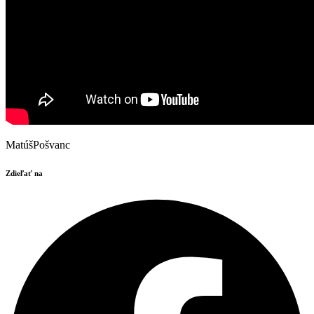
MatúšPošvanc
Zdieľať na