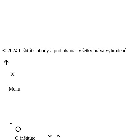
© 2024 Inštitút slobody a podnikania. Všetky práva vyhradené.
Go
to
Top
Menu
O inštitúte