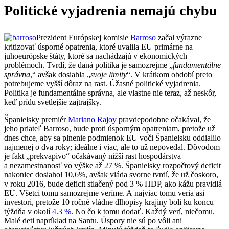
Politické vyjadrenia nemajú chybu
Prezident Európskej komisie
Barroso
začal výrazne
kritizovať úsporné opatrenia, ktoré uvalila EU primárne na
juhoeurópske štáty, ktoré sa nachádzajú v ekonomických
problémoch. Tvrdí, že daná politika je samozrejme „
fundamentálne
správna
,“ avšak dosiahla „
svoje limity
“. V krátkom období preto
potrebujeme vyšší dôraz na rast. Úžasné politické vyjadrenia.
Politika je fundamentálne správna, ale vlastne nie teraz, až neskôr,
keď prídu svetlejšie zajtrajšky.
Španielsky premiér
Mariano Rajoy
pravdepodobne očakával, že
jeho priateľ Barroso, bude proti úsporným opatreniam, pretože už
dnes chce, aby sa plnenie podmienok EU voči Španielsku oddialilo
najmenej o dva roky; ideálne i viac, ale to už nepovedal. Dôvodom
je fakt „prekvapivo“ očakávaný nižší rast hospodárstva
a nezamestnanosť vo výške až 27 %. Španielsky rozpočtový deficit
nakoniec dosiahol 10,6%, avšak vláda svorne tvrdí, že už čoskoro,
v roku 2016, bude deficit stlačený pod 3 % HDP, ako kážu pravidlá
EU. Všetci tomu samozrejme veríme. A najviac tomu veria asi
investori, pretože 10 ročné vládne dlhopisy krajiny boli ku koncu
týždňa v okolí
4.3 %
. No čo k tomu dodať. Každý verí, niečomu.
Malé deti napríklad na Santu. Úspory nie sú po vôli ani