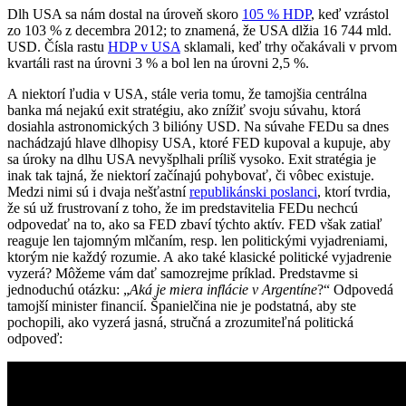
Dlh USA sa nám dostal na úroveň skoro
105 % HDP
, keď vzrástol
zo 103 % z decembra 2012; to znamená, že USA dlžia 16 744 mld.
USD. Čísla rastu
HDP v USA
sklamali, keď trhy očakávali v prvom
kvartáli rast na úrovni 3 % a bol len na úrovni 2,5 %.
A niektorí ľudia v USA, stále veria tomu, že tamojšia centrálna
banka má nejakú exit stratégiu, ako znížiť svoju súvahu, ktorá
dosiahla astronomických 3 bilióny USD. Na súvahe FEDu sa dnes
nachádzajú hlave dlhopisy USA, ktoré FED kupoval a kupuje, aby
sa úroky na dlhu USA nevyšplhali príliš vysoko. Exit stratégia je
inak tak tajná, že niektorí začínajú pohybovať, či vôbec existuje.
Medzi nimi sú i dvaja nešťastní
republikánski poslanci
, ktorí tvrdia,
že sú už frustrovaní z toho, že im predstavitelia FEDu nechcú
odpovedať na to, ako sa FED zbaví týchto aktív. FED však zatiaľ
reaguje len tajomným mlčaním, resp. len politickými vyjadreniami,
ktorým nie každý rozumie. A ako také klasické politické vyjadrenie
vyzerá? Môžeme vám dať samozrejme príklad. Predstavme si
jednoduchú otázku: „
Aká je miera inflácie v Argentíne
?“ Odpovedá
tamojší minister financií. Španielčina nie je podstatná, aby ste
pochopili, ako vyzerá jasná, stručná a zrozumiteľná politická
odpoveď: