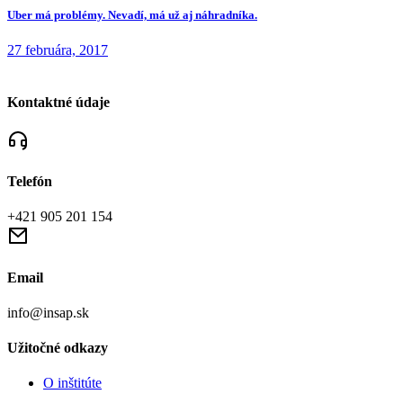
Uber má problémy. Nevadí, má už aj náhradníka.
27 februára, 2017
Kontaktné údaje
Telefón
+421 905 201 154
Email
info@insap.sk
Užitočné odkazy
O inštitúte