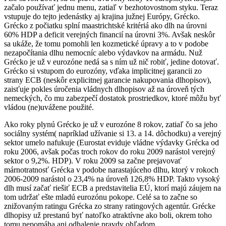
začalo používať jednu menu, zatiaľ v bezhotovostnom styku. Teraz
vstupuje do tejto jedenástky aj krajina južnej Európy, Grécko.
Grécko z počiatku splní maastrichtské kritériá ako dlh na úrovni
60% HDP a deficit verejných financií na úrovni 3%. Avšak neskôr
sa ukáže, že tomu pomohli len kozmetické úpravy a to v podobe
nezapočítania dlhu nemocníc alebo výdavkov na armádu. Nuž
Grécko je už v eurozóne nedá sa s ním už nič robiť, jedine dotovať.
Grécko si vstupom do eurozóny, vďaka implicitnej garancii zo
strany ECB (neskôr explicitnej garancie nakupovania dlhopisov),
zaisťuje pokles úročenia vládnych dlhopisov až na úroveň tých
nemeckých, čo mu zabezpečí dostatok prostriedkov, ktoré môžu byť
vládou (ne)uvážene použité.
Ako roky plynú Grécko je už v eurozóne 8 rokov, zatiaľ čo sa jeho
sociálny systém( napríklad užívanie si 13. a 14. dôchodku) a verejný
sektor umelo nafukuje (Eurostat eviduje vládne výdavky Grécka od
roku 2006, avšak počas troch rokov do roku 2009 narástol verejný
sektor o 9,2%. HDP). V roku 2009 sa začne prejavovať
márnotratnosť Grécka v podobe narastajúceho dlhu, ktorý v rokoch
2006-2009 narástol o 23,4% na úroveň 126,8% HDP. Takto vysoký
dlh musí začať riešiť ECB a predstavitelia EÚ, ktorí majú záujem na
tom udržať ešte mladú eurozónu pokope. Celé sa to začne so
znižovaným ratingu Grécka zo strany ratingových agentúr. Grécke
dlhopisy už prestanú byť natoľko atraktívne ako boli, okrem toho
tomu nepomáha ani odhalenie pravdy ohľadom