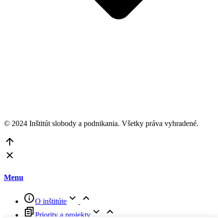
© 2024 Inštitút slobody a podnikania. Všetky práva vyhradené.
Go
to
Top
Menu
O inštitúte
Priority a projekty