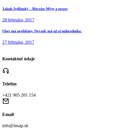
Jakub Jedlinský – Bitcoin: Mýty a praxe
28 februára, 2017
Uber má problémy. Nevadí, má už aj náhradníka.
27 februára, 2017
Kontaktné údaje
Telefón
+421 905 201 154
Email
info@insap.sk