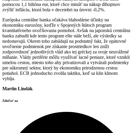
pomocou 1,1 bilióna eur, ktoré chce minúť na nákup dlhopisov
zvýšiť infláciu, ktorá bola v decembri na úrovni -0,2%.
Európska centrálne banka očakáva blahodárne účinky na
ekonomiku eurozóny, keďže v Spojených štátoch program
kvantitatívneho uvoľňovania pomohol. Avšak na japonskú centrálnu
banku zabudli kde tento program ešte stále beží, ale výsledky sa
nedostavujú. Okrem toho zabúdajú na podstatný fakt, že opätovné
uvoľnenie podmienok pre získanie prostriedkov len zníži
zodpovednosť jednotlivých vlád ako tej gréckej za svoje neuvážené
míňanie. Vlády periférie môžu využívať lacné peniaze, ktoré vznikli
umelou cestou, miesto toho aby privatizovali a vytvárali podmienky
pre súkromný sektor, ktorý by ekonomiku prirodzenou cestou
potiahol. ECB jednoducho zvolila taktiku, keď sa klin klinom
vybíja.
Martin Lindák
Zdieľať na