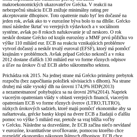
makroekonomických ukazovateľov Grécka. V reakcii na
nebezpečnú situáciu ECB znižuje minimálny rating pre
akceptovanie dlhopisov. Toto opatrenie malo byť len dočasné na
jeden rok, avšak ako to v eurozóne býva bolo to na dlhšie. Grécko
musí následne škrtať vo verejných výdavkoch a v sociálnom
systéme, avšak po 8 rokoch nafukovanie je už neskoro. O rok
neskôr dostane Grécko od krajín eurozóny a MMF prvú pôžičku vo
výške 110 miliárd eur. ECB na reakciu vznikajúcich problémov
vytvorí dočasný a neskôr trvalý euroval (EFSF), ktorý má pomôcť
krajinám v problémoch. Avšak prípad Grécko nekončí a v roku
2012 dostane ďalších 130 miliárd eur vo forme rôznych odpisov
a úľav na úrokov či už ECB alebo súkromného sektora.
Prichádza rok 2015. Na jednej strane má Grécko primárny prebytok
rozpočtu (bez započítania položiek súvisiacich s dlhom). Na strane
druhej má stále vysoký dlh na úrovni 174,9% HDP(2013)
a nezamestnanosť pohybujúcu sa na úrovni 26%(2014). Napriek
viacerým opatreniam vlády v oblasti verejných financií, viacerým
opatreniam ECB vo forme rôznych úverov (LTRO,TLTRO),
nízkych úrokových sadzieb, ktoré majú pomôcť ekonomike aby sa
naštartovala, grécke banky klopú na dvere ECB a žiadajú o ďalšiu
pomoc vo výške 5 miliárd eur, pretože sa vraj blížia voľby
v Grécku. Následne sa dozvedáme, že ECB začína niečo nevídané
v eurozóne, kvantitatívne uvoľňovanie, pomocou ktorého chce
rozprúdiť ekonomiku nákupom štátnych dlhopisov. ECB chce