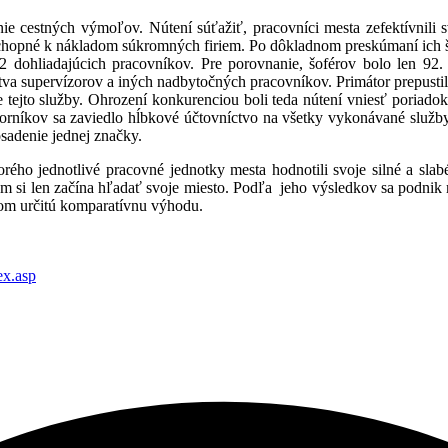
e cestných výmoľov. Nútení súťažiť, pracovníci mesta zefektívnili s
schopné k nákladom súkromných firiem. Po dôkladnom preskúmaní ich št
ohliadajúcich pracovníkov. Pre porovnanie, šoférov bolo len 92. Od
tva supervízorov a iných nadbytočných pracovníkov. Primátor prepusti
 tejto služby. Ohrození konkurenciou boli teda nútení vniesť poriado
borníkov sa zaviedlo hĺbkové účtovníctvo na všetky vykonávané služby
osadenie jednej značky.
o jednotlivé pracovné jednotky mesta hodnotili svoje silné a slabé 
si len začína hľadať svoje miesto. Podľa jeho výsledkov sa podnik m
tom určitú komparatívnu výhodu.
ex.asp