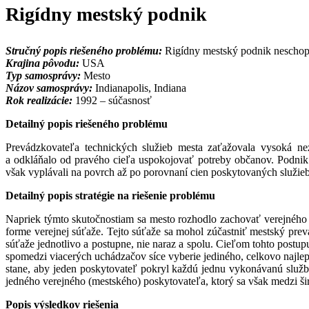
Rigídny mestský podnik
Stručný popis riešeného problému:
Rigídny mestský podnik neschopn
Krajina pôvodu:
USA
Typ samosprávy:
Mesto
Názov samosprávy:
Indianapolis, Indiana
Rok realizácie:
1992 – súčasnosť
Detailný popis riešeného problému
Prevádzkovateľa technických služieb mesta zaťažovala vysoká ne
a odkláňalo od pravého cieľa uspokojovať potreby občanov. Podnik c
však vyplávali na povrch až po porovnaní cien poskytovaných služieb
Detailný popis stratégie na riešenie problému
Napriek týmto skutočnostiam sa mesto rozhodlo zachovať verejného 
forme verejnej súťaže. Tejto súťaže sa mohol zúčastniť mestský pre
súťaže jednotlivo a postupne, nie naraz a spolu. Cieľom tohto postu
spomedzi viacerých uchádzačov síce vyberie jediného, celkovo najlepš
stane, aby jeden poskytovateľ pokryl každú jednu vykonávanú služb
jedného verejného (mestského) poskytovateľa, ktorý sa však medzi ši
Popis výsledkov riešenia