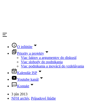
O inštitúte
Priority a projekty
Viac faktov a argumentov do diskusií
Viac slobody do podnikania
Viac podnikania a inovácií do vzdelávania
Kalendár ISP
Youtube kanál
Kontakt
3 jún 2013
NFH archív
,
Prípadové štúdie