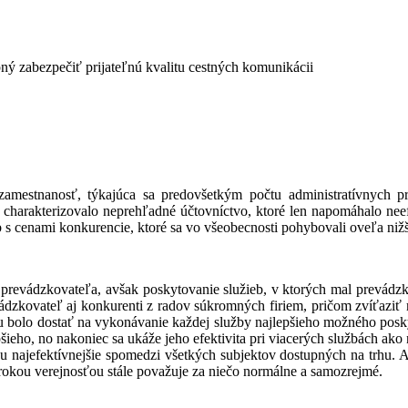
ý zabezpečiť prijateľnú kvalitu cestných komunikácii
zamestnanosť, týkajúca sa predovšetkým počtu administratívnych p
harakterizovalo neprehľadné účtovníctvo, ktoré len napomáhalo neefekt
 s cenami konkurencie, ktoré sa vo všeobecnosti pohybovali oveľa nižš
prevádzkovateľa, avšak poskytovanie služieb, v ktorých mal prevádzk
vádzkovateľ aj konkurenti z radov súkromných firiem, pričom zvíťaziť 
pu bolo dostať na vykonávanie každej služby najlepšieho možného posk
ieho, no nakoniec sa ukáže jeho efektivita pri viacerých službách ako 
u najefektívnejšie spomedzi všetkých subjektov dostupných na trhu. 
rokou verejnosťou stále považuje za niečo normálne a samozrejmé.