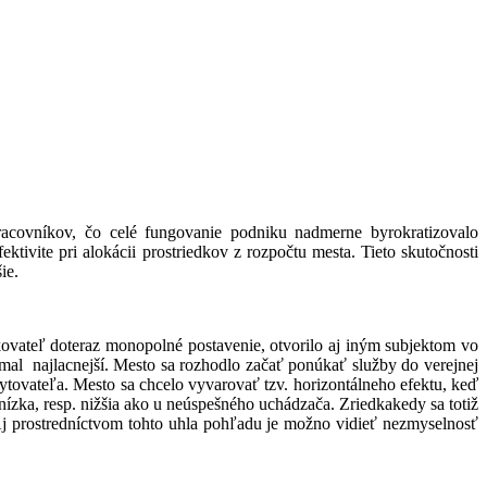
racovníkov, čo celé fungovanie podniku nadmerne byrokratizovalo
ivite pri alokácii prostriedkov z rozpočtu mesta. Tieto skutočnosti
ie.
ovateľ doteraz monopolné postavenie, otvorilo aj iným subjektom vo
mal najlacnejší. Mesto sa rozhodlo začať ponúkať služby do verejnej
ytovateľa. Mesto sa chcelo vyvarovať tzv. horizontálneho efektu, keď
nízka, resp. nižšia ako u neúspešného uchádzača. Zriedkakedy sa totiž
Aj prostredníctvom tohto uhla pohľadu je možno vidieť nezmyselnosť