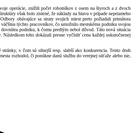
voje operácie, znížili počet robotníkov z osem na štyroch a z dvoch
ruktúry však bolo zistené, že náklady na hlavu v prípade nepriameho
bory obávajúce sa straty svojich miest preto požiadali primátora
l väčšinu týchto pracovníkov, čo umožnilo mestskému podniku svojou
k dovnútra podniku, k čomu predtým nebol dôvod. Táto nová situácia
. Následkom toho dokázali presne vyčísliť cenu každej uskutočnenej
stránky, v čom sú silnejší resp. slabší ako konkurencia. Tento druh
esta rozhodol, či ponúkne danú službu do verejnej súťaže alebo nie,