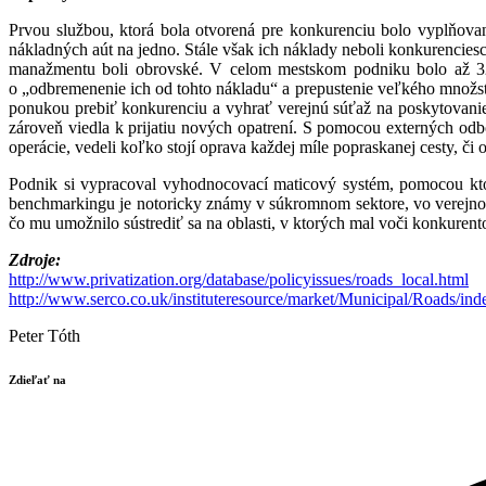
Prvou službou, ktorá bola otvorená pre konkurenciu bolo vyplňovani
nákladných aút na jedno. Stále však ich náklady neboli konkurencie
manažmentu boli obrovské. V celom mestskom podniku bolo až 32 d
o „odbremenenie ich od tohto nákladu“ a prepustenie veľkého množs
ponukou prebiť konkurenciu a vyhrať verejnú súťaž na poskytovanie
zároveň viedla k prijatiu nových opatrení. S pomocou externých od
operácie, vedeli koľko stojí oprava každej míle popraskanej cesty, či 
Podnik si vypracoval vyhodnocovací maticový systém, pomocou ktoréh
benchmarkingu je notoricky známy v súkromnom sektore, vo verejnom 
čo mu umožnilo sústrediť sa na oblasti, v ktorých mal voči konkuren
Zdroje:
http://www.privatization.org/database/policyissues/roads_local.html
http://www.serco.co.uk/instituteresource/market/Municipal/Roads/ind
Peter Tóth
Zdieľať na