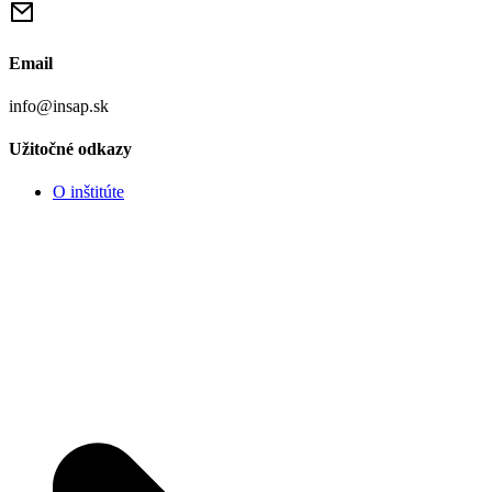
Email
info@insap.sk
Užitočné odkazy
O inštitúte