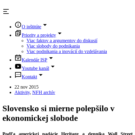
Skip
to
content
O inštitúte
Priority a projekty
Viac faktov a argumentov do diskusií
Viac slobody do podnikania
Viac podnikania a inovácií do vzdelávania
Kalendár ISP
Youtube kanál
Kontakt
22 nov 2015
Aktivity
,
NFH archív
Slovensko si mierne polepšilo v
ekonomickej slobode
Podľa americkej nadácie Heritage a denníka Wall Street