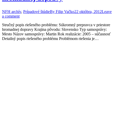
NFH archív
,
Prípadové štúdie
By
Filip Vačko
22 októbra, 2012
Leave
a comment
Stručný popis riešeného problému: Súkromný prepravca v priestore
hromadnej dopravy Krajina pôvodu: Slovensko Typ samosprávy:
Mesto Názov samosprávy: Martin Rok realizácie: 2005 – súčasnosť
Detailný popis riešeného problému Problémom riešenia je…