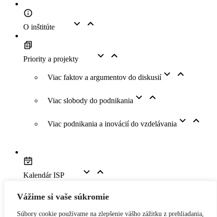
O inštitúte
Priority a projekty
Viac faktov a argumentov do diskusií
Viac slobody do podnikania
Viac podnikania a inovácií do vzdelávania
Kalendár ISP
Vážime si vaše súkromie
Youtube kanál
Súbory cookie používame na zlepšenie vášho zážitku z prehliadania,