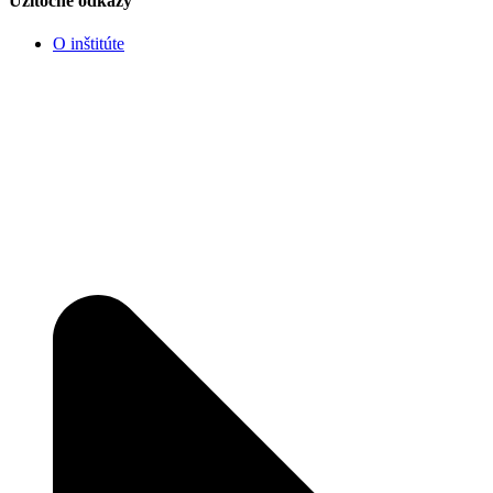
Užitočné odkazy
O inštitúte