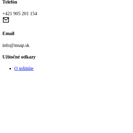
Telefón
+421 905 201 154
Email
info@insap.sk
Užitočné odkazy
O inštitúte