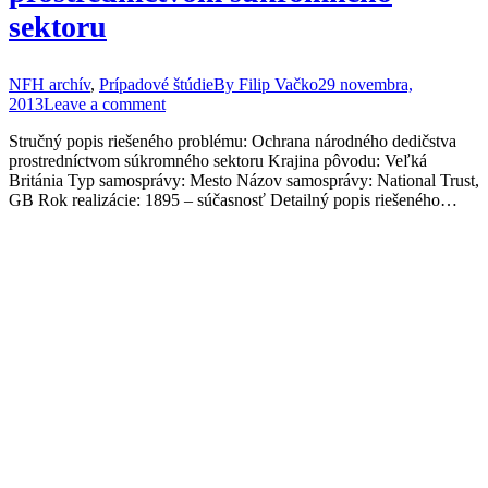
sektoru
NFH archív
,
Prípadové štúdie
By
Filip Vačko
29 novembra,
2013
Leave a comment
Stručný popis riešeného problému: Ochrana národného dedičstva
prostredníctvom súkromného sektoru Krajina pôvodu: Veľká
Británia Typ samosprávy: Mesto Názov samosprávy: National Trust,
GB Rok realizácie: 1895 – súčasnosť Detailný popis riešeného…