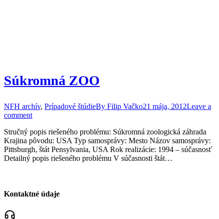
Súkromná ZOO
NFH archív
,
Prípadové štúdie
By
Filip Vačko
21 mája, 2012
Leave a
comment
Stručný popis riešeného problému: Súkromná zoologická záhrada
Krajina pôvodu: USA Typ samosprávy: Mesto Názov samosprávy:
Pittsburgh, štát Pensylvania, USA Rok realizácie: 1994 – súčasnosť
Detailný popis riešeného problému V súčasnosti štát…
Kontaktné údaje