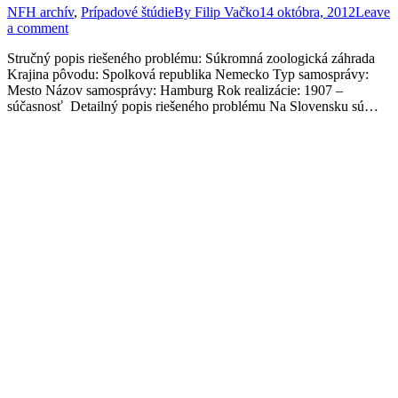
NFH archív
,
Prípadové štúdie
By
Filip Vačko
14 októbra, 2012
Leave
a comment
Stručný popis riešeného problému: Súkromná zoologická záhrada
Krajina pôvodu: Spolková republika Nemecko Typ samosprávy:
Mesto Názov samosprávy: Hamburg Rok realizácie: 1907 –
súčasnosť Detailný popis riešeného problému Na Slovensku sú…