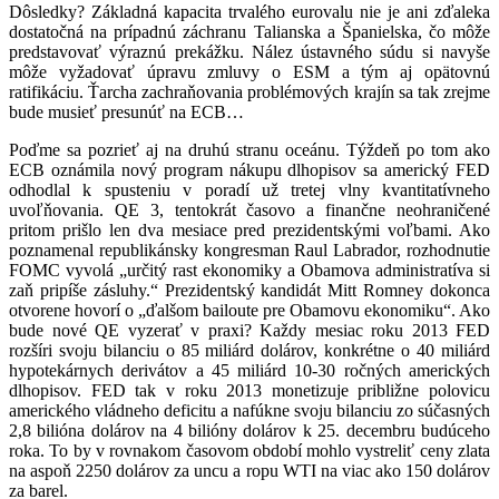
Dôsledky? Základná kapacita trvalého eurovalu nie je ani zďaleka
dostatočná na prípadnú záchranu Talianska a Španielska, čo môže
predstavovať výraznú prekážku. Nález ústavného súdu si navyše
môže vyžadovať úpravu zmluvy o ESM a tým aj opätovnú
ratifikáciu. Ťarcha zachraňovania problémových krajín sa tak zrejme
bude musieť presunúť na ECB…
Poďme sa pozrieť aj na druhú stranu oceánu. Týždeň po tom ako
ECB oznámila nový program nákupu dlhopisov sa americký FED
odhodlal k spusteniu v poradí už tretej vlny kvantitatívneho
uvoľňovania. QE 3, tentokrát časovo a finančne neohraničené
pritom prišlo len dva mesiace pred prezidentskými voľbami. Ako
poznamenal republikánsky kongresman Raul Labrador, rozhodnutie
FOMC vyvolá „určitý rast ekonomiky a Obamova administratíva si
zaň pripíše zásluhy.“ Prezidentský kandidát Mitt Romney dokonca
otvorene hovorí o „ďalšom bailoute pre Obamovu ekonomiku“. Ako
bude nové QE vyzerať v praxi? Každy mesiac roku 2013 FED
rozšíri svoju bilanciu o 85 miliárd dolárov, konkrétne o 40 miliárd
hypotekárnych derivátov a 45 miliárd 10-30 ročných amerických
dlhopisov. FED tak v roku 2013 monetizuje približne polovicu
amerického vládneho deficitu a nafúkne svoju bilanciu zo súčasných
2,8 bilióna dolárov na 4 bilióny dolárov k 25. decembru budúceho
roka. To by v rovnakom časovom období mohlo vystreliť ceny zlata
na aspoň 2250 dolárov za uncu a ropu WTI na viac ako 150 dolárov
za barel.