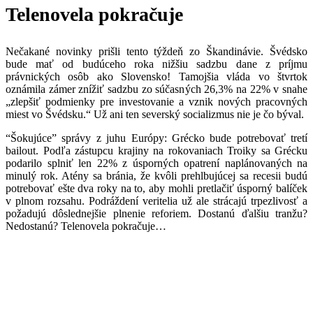
Telenovela pokračuje
Nečakané novinky prišli tento týždeň zo Škandinávie. Švédsko
bude mať od budúceho roka nižšiu sadzbu dane z príjmu
právnických osôb ako Slovensko! Tamojšia vláda vo štvrtok
oznámila zámer znížiť sadzbu zo súčasných 26,3% na 22% v snahe
„zlepšiť podmienky pre investovanie a vznik nových pracovných
miest vo Švédsku.“ Už ani ten severský socializmus nie je čo býval.
“Šokujúce” správy z juhu Európy: Grécko bude potrebovať tretí
bailout. Podľa zástupcu krajiny na rokovaniach Troiky sa Grécku
podarilo splniť len 22% z úsporných opatrení naplánovaných na
minulý rok. Atény sa bránia, že kvôli prehlbujúcej sa recesii budú
potrebovať ešte dva roky na to, aby mohli pretlačiť úsporný balíček
v plnom rozsahu. Podráždení veritelia už ale strácajú trpezlivosť a
požadujú dôslednejšie plnenie reforiem. Dostanú ďalšiu tranžu?
Nedostanú? Telenovela pokračuje…