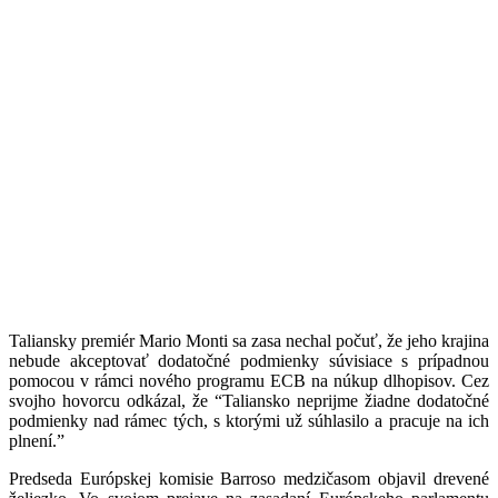
Taliansky premiér Mario Monti sa zasa nechal počuť, že jeho krajina
nebude akceptovať dodatočné podmienky súvisiace s prípadnou
pomocou v rámci nového programu ECB na núkup dlhopisov. Cez
svojho hovorcu odkázal, že “Taliansko neprijme žiadne dodatočné
podmienky nad rámec tých, s ktorými už súhlasilo a pracuje na ich
plnení.”
Predseda Európskej komisie Barroso medzičasom objavil drevené