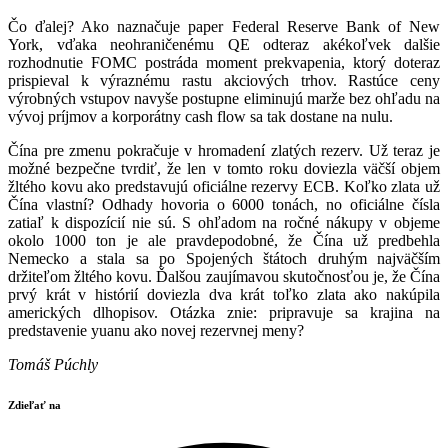
Čo ďalej? Ako naznačuje paper Federal Reserve Bank of New
York, vďaka neohraničenému QE odteraz akékoľvek dalšie
rozhodnutie FOMC postráda moment prekvapenia, ktorý doteraz
prispieval k výraznému rastu akciových trhov. Rastúce ceny
výrobných vstupov navyše postupne eliminujú marže bez ohľadu na
vývoj príjmov a korporátny cash flow sa tak dostane na nulu.
Čína pre zmenu pokračuje v hromadení zlatých rezerv. Už teraz je
možné bezpečne tvrdiť, že len v tomto roku doviezla väčší objem
žltého kovu ako predstavujú oficiálne rezervy ECB. Koľko zlata už
Čína vlastní? Odhady hovoria o 6000 tonách, no oficiálne čísla
zatiaľ k dispozícií nie sú. S ohľadom na ročné nákupy v objeme
okolo 1000 ton je ale pravdepodobné, že Čína už predbehla
Nemecko a stala sa po Spojených štátoch druhým najväčším
držiteľom žltého kovu. Ďalšou zaujímavou skutočnosťou je, že Čína
prvý krát v histórií doviezla dva krát toľko zlata ako nakúpila
amerických dlhopisov. Otázka znie: pripravuje sa krajina na
predstavenie yuanu ako novej rezervnej meny?
Tomáš Púchly
Zdieľať na