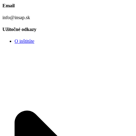
Email
info@insap.sk
Užitočné odkazy
O inštitúte