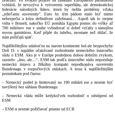
želiezko. Vo svojom prejave na zasadaní Európskeho parlamentu
vyhlásil, že nevyzýva k vytvoreniu superštátu, ale demokratickej
federácie národných štátov, ktorá by riešila problémy vďaka
„zdieľaniu suverenity“. Euro by tým pádom malo byť mimo
nebezpečia a kríza definitívne zažehnaná… Aspoň tak to zrejme
vidia v Bruseli, nakoľko EÚ ponúkla Egyptu pomoc do výšky až
700 miliónov eur v snahe vybudovať si dobré vzťahy s tamojšou
novou garnitúrou. Keď pôjde do tuhého, neostane než dúfať, že
nám požičajú späť.
Najdôležitejšou udalosťou na starom kontinente bol ale bezpochyby
Deň D- s napätím očakávané rozhodnutie nemeckého ústavného
súdu o ESM. Ako je v Európe poslednou dobou dobrým zvykom,
zaznelo: „áno, ale…“. ESM tak podľa ústavného súdu neporušuje
nemeckú ústavu a fiškálny kompakt nepodkopáva suverenitu
Bundestagu v rozpočtových otázkach. A teraz k najdôležitejším
poznámkam pod čiarou:
– Nemecký podiel je limitovaný na 190 miliárd eur a nesmie byť
navýšený bez súhlasu Bundestagu
– Nemecká vláda môže kedykoľvek rozhodnúť o odstúpení od
ESM
– ESM si nesmie požičiavať priamo od ECB