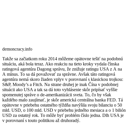
demoncracy.info
Takže sa začiatkom roku 2014 môžeme opätovne tešiť na podobnú
situáciu, aká bola teraz. Ako reakciu na tieto kroky vydala čínska
ratingová agentúra Dagong správu, že znižuje ratingu USA z A na
A mínus. To sa dá považovať za správne. Avšak táto ratingová
agentúra nemá skoro žiaden vplyv v porovnaní s klasickou trojkou:
S&P, Moody’s a Fitch. Na strane druhej je inak Čína v podobnej
situácii ako USA a tak sa dá toto vyhlásenie skôr pripísať vyššie
spomenutej správe o de-amerikanizácii sveta. To, čo by však
každého malo zaujímať, je skôr americká centrálna banka FED. Tá
opätovne v priebehu ostatného týždňa navýšila svoju bilanciu o 50
mld. USD, o 100 mld. USD v priebehu jedného mesiaca a o 1 bilión
USD za ostatný rok. To môže byť problém číslo jedna. Dlh USA je
v porovnaní s touto politikou až druhoradý.