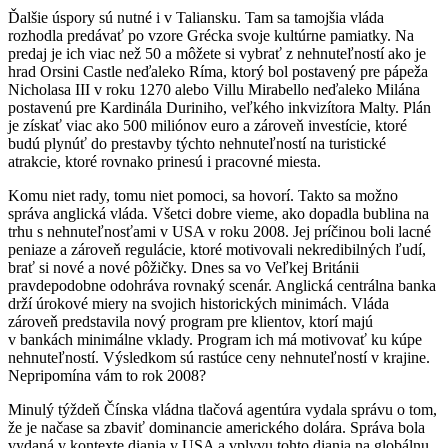
Ďalšie úspory sú nutné i v Taliansku. Tam sa tamojšia vláda
rozhodla predávať po vzore Grécka svoje kultúrne pamiatky. Na
predaj je ich viac než 50 a môžete si vybrať z nehnuteľností ako je
hrad Orsini Castle neďaleko Ríma, ktorý bol postavený pre pápeža
Nicholasa III v roku 1270 alebo Villu Mirabello neďaleko Milána
postavenú pre Kardinála Duriniho, veľkého inkvizítora Malty. Plán
je získať viac ako 500 miliónov euro a zároveň investície, ktoré
budú plynúť do prestavby týchto nehnuteľností na turistické
atrakcie, ktoré rovnako prinesú i pracovné miesta.
Komu niet rady, tomu niet pomoci, sa hovorí. Takto sa možno
správa anglická vláda. Všetci dobre vieme, ako dopadla bublina na
trhu s nehnuteľnosťami v USA v roku 2008. Jej príčinou boli lacné
peniaze a zároveň regulácie, ktoré motivovali nekredibilných ľudí,
brať si nové a nové pôžičky. Dnes sa vo Veľkej Británii
pravdepodobne odohráva rovnaký scenár. Anglická centrálna banka
drží úrokové miery na svojich historických minimách. Vláda
zároveň predstavila nový program pre klientov, ktorí majú
v bankách minimálne vklady. Program ich má motivovať ku kúpe
nehnuteľností. Výsledkom sú rastúce ceny nehnuteľností v krajine.
Nepripomína vám to rok 2008?
Minulý týždeň Čínska vládna tlačová agentúra vydala správu o tom,
že je načase sa zbaviť dominancie amerického dolára. Správa bola
vydaná v kontexte diania v USA a vplyvu tohto diania na globálnu