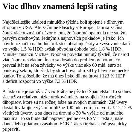
Viac dlhov znamená lepší rating
Najdôležitejšie udalosti minulého týždňa boli spojené s dlhovým
stropom v USA. Ale začnime klasicky v Európe. Tam sa začína
čoraz viac rozmáhať názor o tom, že úsporné opatrenia nie sú tým
pravým orechovým. Jedným z najnovších príkladov je Írsko. Ich
návrh rozpočtu na budúci rok síce obsahuje škrty a zvyšovanie daní
vo výške 1,5 % HDP, avšak pôvodná dohoda bola 1,8 % HDP.
Minister financií Michael Noonan povedal minulý týždeň, že národ
viac úspor nezvládne. Írsko sa dosalo do problémov potom, čo
prevzal štát na seba záväzky vo výške viac ako 60 mld. euro za
bankový sektor, ktorý ak by skrachoval ohrozil by hlavne nemecké
banky. To spôsobilo, že má dnes Írsko dlh na úrovni 123 % HDP
a deficit rozpočtu vo výške 7,3 % HDP.
A Írsko nie je samé. Už viac krát sme písali o Španielsku. To si dnes
síce užíva relatívne nízke úrokové miery na svojich 10 ročných
dlhopisov, ktoré sú na ročnej báze na svojich minimách. Zlé úvery
dosiahli v krajine výšku približne 190 mld. euro, čo tvorí až 12,12 %
všetkých úverov a sú dnes na úrovni o 30 % vyššie od minulého
maxima. To sa bude dať napraviť jedine cez ESM – teda aj naše
dane alebo priamym zásahom ECB. Tak sa treba aspoň psychicky
pripraviť.