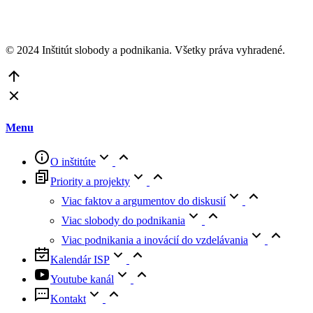
© 2024 Inštitút slobody a podnikania. Všetky práva vyhradené.
Go
to
Top
Menu
O inštitúte
Priority a projekty
Viac faktov a argumentov do diskusií
Viac slobody do podnikania
Viac podnikania a inovácií do vzdelávania
Kalendár ISP
Youtube kanál
Kontakt