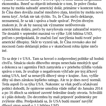
ekonomiku. Ihneď sa objavili informácie o tom, že práve čínska
mena by mohla nahradiť americký dolár, primárne v kontexte toho,
že Čína dnes dováža značné množstvo zlata, ktorým by mohla novú
menu kryť. Avšak nie tak rýchlo. To, že Čína niečo deklaruje,
neznamená, že sa tak i správa a bude správať. Prvým divným
znakom je, že ak by naozaj tak významne nedôverovala
americkému doláru, prečo by navyšovala svoje zahraničné rezervy.
Tie dosiahli v septembri maximá vo výške 3,66 bilióna USD,
pričom s predpokladá, že značnú časť navýšenia budú tvoriť práve
americké dlhopisy. Skôr to vyzerá tak, že Čína rovnako ako iné
mocnosti často deklarujú jedno a v skutočnosti robia úplne niečo
iné.
To sa deje i v USA. Tam sa hovorí o zodpovednej politike už hodnú
chvíľu. Situácia okolo dlhového stropu nenechala mnohých spať
a dokonca sa i agentúra Fitch zamyslela a v priebehu týždňa vydala
správu o tom, že uvažuje o negatívnom výhľade pre troj áčkový
rating USA, keď sa nenavýši dlhový strop v krajine. Áno, vyššie
dlhy sú dnes zárukou lepšieho ratingu. Ale to je dnes nový normál.
Teda aspoň čo sa týka USA. Nakoniec sa však podľa očakávaní
politici dohodli, že opätovne umožnia vláde míňať do Januára 2014
a po 16 dňoch sa niektoré zavreté federálne úrady otvoria. Schválili
si i plán dohody. Do decembra by mali pripraviť podmienky pre
zvýšenie dlhu. Predpokladá sa, že USA budú musieť navýšiť
dlhový strop aspoň o 1,1 bilióna USD.