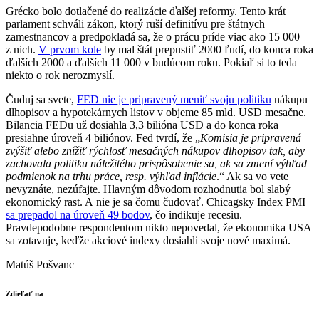
Grécko bolo dotlačené do realizácie ďalšej reformy. Tento krát
parlament schváli zákon, ktorý ruší definitívu pre štátnych
zamestnancov a predpokladá sa, že o prácu príde viac ako 15 000
z nich.
V prvom kole
by mal štát prepustiť 2000 ľudí, do konca roka
ďalších 2000 a ďalších 11 000 v budúcom roku. Pokiaľ si to teda
niekto o rok nerozmyslí.
Čuduj sa svete,
FED nie je pripravený meniť svoju politiku
nákupu
dlhopisov a hypotekárnych listov v objeme 85 mld. USD mesačne.
Bilancia FEDu už dosiahla 3,3 bilióna USD a do konca roka
presiahne úroveň 4 biliónov. Fed tvrdí, že „
Komisia je pripravená
zvýšiť alebo znížiť rýchlosť mesačných nákupov dlhopisov tak, aby
zachovala politiku náležitého prispôsobenie sa, ak sa zmení výhľad
podmienok na trhu práce, resp. výhľad inflácie
.“ Ak sa vo vete
nevyznáte, nezúfajte. Hlavným dôvodom rozhodnutia bol slabý
ekonomický rast. A nie je sa čomu čudovať. Chicagsky Index PMI
sa prepadol na úroveň 49 bodov
, čo indikuje recesiu.
Pravdepodobne respondentom nikto nepovedal, že ekonomika USA
sa zotavuje, keďže akciové indexy dosiahli svoje nové maximá.
Matúš Pošvanc
Zdieľať na