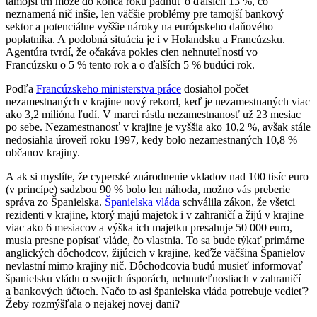
tamojší trh môže do konca roku padnúť o ďalších 13 %, čo
neznamená nič inšie, len väčšie problémy pre tamojší bankový
sektor a potenciálne vyššie nároky na európskeho daňového
poplatníka. A podobná situácia je i v Holandsku a Francúzsku.
Agentúra tvrdí, že očakáva pokles cien nehnuteľností vo
Francúzsku o 5 % tento rok a o ďalších 5 % budúci rok.
Podľa
Francúzskeho ministerstva práce
dosiahol počet
nezamestnaných v krajine nový rekord, keď je nezamestnaných viac
ako 3,2 milióna ľudí. V marci rástla nezamestnanosť už 23 mesiac
po sebe. Nezamestnanosť v krajine je vyššia ako 10,2 %, avšak stále
nedosiahla úroveň roku 1997, kedy bolo nezamestnaných 10,8 %
občanov krajiny.
A ak si myslíte, že cyperské znárodnenie vkladov nad 100 tisíc euro
(v princípe) sadzbou 90 % bolo len náhoda, možno vás preberie
správa zo Španielska.
Španielska vláda
schválila zákon, že všetci
rezidenti v krajine, ktorý majú majetok i v zahraničí a žijú v krajine
viac ako 6 mesiacov a výška ich majetku presahuje 50 000 euro,
musia presne popísať vláde, čo vlastnia. To sa bude týkať primárne
anglických dôchodcov, žijúcich v krajine, keďže väčšina Španielov
nevlastní mimo krajiny nič. Dôchodcovia budú musieť informovať
španielsku vládu o svojich úsporách, nehnuteľnostiach v zahraničí
a bankových účtoch. Načo to asi španielska vláda potrebuje vedieť?
Žeby rozmýšľala o nejakej novej dani?