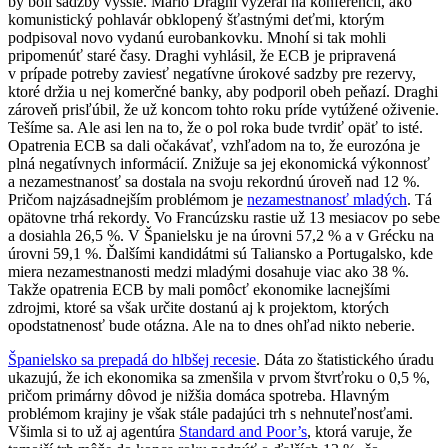
by boli sadzby vyššie. Mário Draghi vyzeral na konferencii, ako
komunistický pohlavár obklopený šťastnými deťmi, ktorým
podpisoval novo vydanú eurobankovku. Mnohí si tak mohli
pripomenúť staré časy. Draghi vyhlásil, že ECB je pripravená
v prípade potreby zaviesť negatívne úrokové sadzby pre rezervy,
ktoré držia u nej komerčné banky, aby podporil obeh peňazí. Draghi
zároveň prisľúbil, že už koncom tohto roku príde vytúžené oživenie.
Tešíme sa. Ale asi len na to, že o pol roka bude tvrdiť opäť to isté.
Opatrenia ECB sa dali očakávať, vzhľadom na to, že eurozóna je
plná negatívnych informácií. Znižuje sa jej ekonomická výkonnosť
a nezamestnanosť sa dostala na svoju rekordnú úroveň nad 12 %.
Pričom najzásadnejším problémom je
nezamestnanosť mladých
. Tá
opätovne trhá rekordy. Vo Francúzsku rastie už 13 mesiacov po sebe
a dosiahla 26,5 %. V Španielsku je na úrovni 57,2 % a v Grécku na
úrovni 59,1 %. Ďalšími kandidátmi sú Taliansko a Portugalsko, kde
miera nezamestnanosti medzi mladými dosahuje viac ako 38 %.
Takže opatrenia ECB by mali pomôcť ekonomike lacnejšími
zdrojmi, ktoré sa však určite dostanú aj k projektom, ktorých
opodstatnenosť bude otázna. Ale na to dnes ohľad nikto neberie.
Španielsko sa prepadá do hlbšej recesie
. Dáta zo štatistického úradu
ukazujú, že ich ekonomika sa zmenšila v prvom štvrťroku o 0,5 %,
pričom primárny dôvod je nižšia domáca spotreba. Hlavným
problémom krajiny je však stále padajúci trh s nehnuteľnosťami.
Všimla si to už aj agentúra
Standard and Poor’s
, ktorá varuje, že