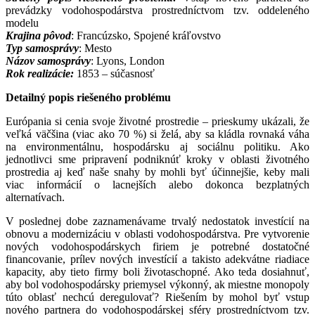
prevádzky vodohospodárstva prostredníctvom tzv. oddeleného
modelu
Krajina pôvod
: Francúzsko, Spojené kráľovstvo
Typ samosprávy
: Mesto
Názov samosprávy
: Lyons, London
Rok realizácie:
1853 – súčasnosť
Detailný popis riešeného problému
Európania si cenia svoje životné prostredie – prieskumy ukázali, že
veľká väčšina (viac ako 70 %) si želá, aby sa kládla rovnaká váha
na environmentálnu, hospodársku aj sociálnu politiku. Ako
jednotlivci sme pripravení podniknúť kroky v oblasti životného
prostredia aj keď naše snahy by mohli byť účinnejšie, keby mali
viac informácií o lacnejších alebo dokonca bezplatných
alternatívach.
V poslednej dobe zaznamenávame trvalý nedostatok investícií na
obnovu a modernizáciu v oblasti vodohospodárstva. Pre vytvorenie
nových vodohospodárskych firiem je potrebné dostatočné
financovanie, prílev nových investícií a takisto adekvátne riadiace
kapacity, aby tieto firmy boli životaschopné. Ako teda dosiahnuť,
aby bol vodohospodársky priemysel výkonný, ak miestne monopoly
túto oblasť nechcú deregulovať? Riešením by mohol byť vstup
nového partnera do vodohospodárskej sféry prostredníctvom tzv.