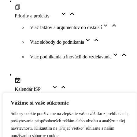
Priority a projekty
Viac faktov a argumentov do diskusií
Viac slobody do podnikania
Viac podnikania a inovácií do vzdelávania
Kalendár ISP
Vážime si vaše súkromie
Youtube kanál
Súbory cookie používame na zlepšenie vášho zážitku z prehliadania,
poskytovanie prispôsobených reklám alebo obsahu a analýzu našej
návštevnosti. Kliknutím na „Prijať všetko“ súhlasíte s naším
Kontakt
používaním súborov cookie.