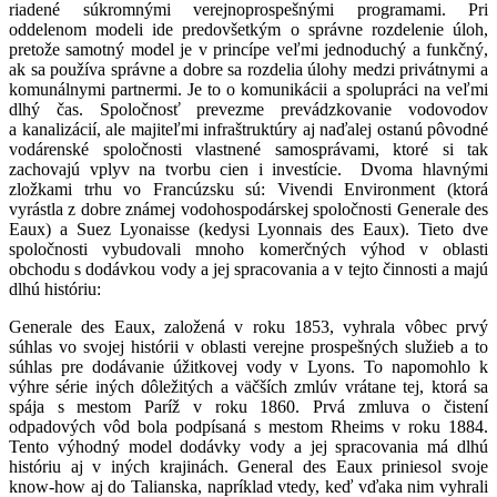
riadené súkromnými verejnoprospešnými programami. Pri
oddelenom modeli ide predovšetkým o správne rozdelenie úloh,
pretože samotný model je v princípe veľmi jednoduchý a funkčný,
ak sa používa správne a dobre sa rozdelia úlohy medzi privátnymi a
komunálnymi partnermi. Je to o komunikácii a spolupráci na veľmi
dlhý čas. Spoločnosť prevezme prevádzkovanie vodovodov
a kanalizácií, ale majiteľmi infraštruktúry aj naďalej ostanú pôvodné
vodárenské spoločnosti vlastnené samosprávami, ktoré si tak
zachovajú vplyv na tvorbu cien i investície. Dvoma hlavnými
zložkami trhu vo Francúzsku sú: Vivendi Environment (ktorá
vyrástla z dobre známej vodohospodárskej spoločnosti Generale des
Eaux) a Suez Lyonaisse (kedysi Lyonnais des Eaux). Tieto dve
spoločnosti vybudovali mnoho komerčných výhod v oblasti
obchodu s dodávkou vody a jej spracovania a v tejto činnosti a majú
dlhú históriu:
Generale des Eaux, založená v roku 1853, vyhrala vôbec prvý
súhlas vo svojej histórii v oblasti verejne prospešných služieb a to
súhlas pre dodávanie úžitkovej vody v Lyons. To napomohlo k
výhre série iných dôležitých a väčších zmlúv vrátane tej, ktorá sa
spája s mestom Paríž v roku 1860. Prvá zmluva o čistení
odpadových vôd bola podpísaná s mestom Rheims v roku 1884.
Tento výhodný model dodávky vody a jej spracovania má dlhú
históriu aj v iných krajinách. General des Eaux priniesol svoje
know-how aj do Talianska, napríklad vtedy, keď vďaka nim vyhrali