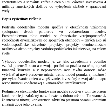
spotrebiteľov a schválila zníženie cien o 1/4. Zároveň investovala 4
miliardy amerických dolárov do vylepšenia služieb v spracovaní
vody.
Popis výsledkov riešenia
Podstata oddeleného modelu spočíva v efektívnosti vzájomnej
spolupráce dvoch partnerov vo vodárenskom biznise.
Prostredníctvom tohto modelu sa francúzske verejnoprospešné
spoločnosti diverzifikovali do spojených obchodov – takých ako sú
vodohospodárske stavebné projekty, projekty demineralizácie
rastlinstva alebo projekty vodohospodárskeho inžinierstva, na celom
svete.
Výhodou oddeleného modelu je, že jeho zavedením v podniku
vzniká potenciál rastu a rozvoja, posilní sa pozícia na trhu, upevní
finančná štruktúra a v neposlednom rade takáto dohoda môže
vytvárať aj nové pracovné miesta. Tento model ponúka aj možnosť
pre vykonávanie zmien a zlepšovanie, investičný rozvoj alebo napr.
rekonštrukciu vodárenskej a kanalizačnej infraštruktúry.
Podmienka efektívneho fungovania modelu spočíva v tom, že prísun
konkurencie je založený na zmluvách s dobou určitou. To znamená,
že intenzita trhovej konkurencie závisí na presnom obsahu kontraktu
a najmä dobe jeho trvania.