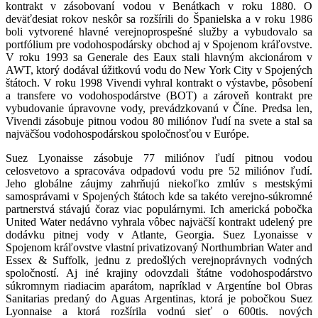
kontrakt v zásobovaní vodou v Benátkach v roku 1880. O
deväťdesiat rokov neskôr sa rozšírili do Španielska a v roku 1986
boli vytvorené hlavné verejnoprospešné služby a vybudovalo sa
portfólium pre vodohospodársky obchod aj v Spojenom kráľovstve.
V roku 1993 sa Generale des Eaux stali hlavným akcionárom v
AWT, ktorý dodával úžitkovú vodu do New York City v Spojených
štátoch. V roku 1998 Vivendi vyhral kontrakt o výstavbe, pôsobení
a transfere vo vodohospodárstve (BOT) a zároveň kontrakt pre
vybudovanie úpravovne vody, prevádzkovanú v Číne. Predsa len,
Vivendi zásobuje pitnou vodou 80 miliónov ľudí na svete a stal sa
najväčšou vodohospodárskou spoločnosťou v Európe.
Suez Lyonaisse zásobuje 77 miliónov ľudí pitnou vodou
celosvetovo a spracováva odpadovú vodu pre 52 miliónov ľudí.
Jeho globálne záujmy zahrňujú niekoľko zmlúv s mestskými
samosprávami v Spojených štátoch kde sa takéto verejno-súkromné
partnerstvá stávajú čoraz viac populárnymi. Ich americká pobočka
United Water nedávno vyhrala vôbec najväčší kontrakt udelený pre
dodávku pitnej vody v Atlante, Georgia. Suez Lyonaisse v
Spojenom kráľovstve vlastní privatizovaný Northumbrian Water and
Essex & Suffolk, jednu z predošlých verejnoprávnych vodných
spoločností. Aj iné krajiny odovzdali štátne vodohospodárstvo
súkromnym riadiacim aparátom, napríklad v Argentíne bol Obras
Sanitarias predaný do Aguas Argentinas, ktorá je pobočkou Suez
Lyonnaise a ktorá rozšírila vodnú sieť o 600tis. nových