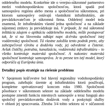
oddeleného modelu. Konkrétne ide o verejno-súkromné partnerstvo
medzi vodohospodárskou spoločnosťou, ktorá spadá pod
samosprávu regiónu alebo mesta a spoločnosťou súkromnou, pri
ktorom samosprávy ostávajú vlastníkmi infraštruktúry, ale
prevádzkovateľom je súkromná firma. Oddelený model teda
znamená, že infraštruktúru vlastní jedna spoločnosť a na základe
nájomnej zmluvy ju prevádzkuje iná.
V prípade, že má súkromná
inštitúcia záujem o aplikáciu oddeleného modelu, môže postupovať
tak, že si na Slovensku odkúpi napr. dcérsku spoločnosť istej
vodárenskej spoločnosti. Tá vlastne založila tento podnik preto, aby
zabezpečoval výrobu a dodávku vody, jej odvedenie a čistenie.
Avšak čističky, potrubia, kanalizáciu, vodárenskú infraštruktúru – to
všetko kontroluje materská spoločnosť. A nakoniec materskú
spoločnosť kontroluje samospráva. Je to presne ten istý model, ktorý
odporúča aj Európska únia.
Detailný popis stratégie na riešenie problému
V Spojenom kráľovstve bol hlavný regionálny vodohospodársky
program, zahrňujúc územie aj infraštruktúru ktorú používajú,
kompletne sprivatizovaný koncom roku 1980. Spoločnosti
pôsobiace v súkromnom sektore na základe oddeleného modelu
postupne zmenili funkciu miestnych samospráv a teraz fungujú ako
spoločný prevádzkovatelia dodávok vody a poskytujú služby
v oblasti jej spracovania. Zhruba 3/4 tohto sektoru sú v súčasnosti