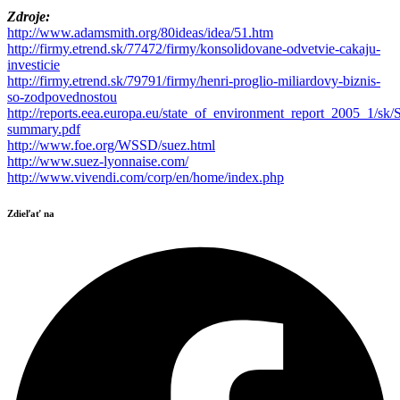
Zdroje:
http://www.adamsmith.org/80ideas/idea/51.htm
http://firmy.etrend.sk/77472/firmy/konsolidovane-odvetvie-cakaju-
investicie
http://firmy.etrend.sk/79791/firmy/henri-proglio-miliardovy-biznis-
so-zodpovednostou
http://reports.eea.europa.eu/state_of_environment_report_2005_1/sk/
summary.pdf
http://www.foe.org/WSSD/suez.html
http://www.suez-lyonnaise.com/
http://www.vivendi.com/corp/en/home/index.php
Zdieľať na