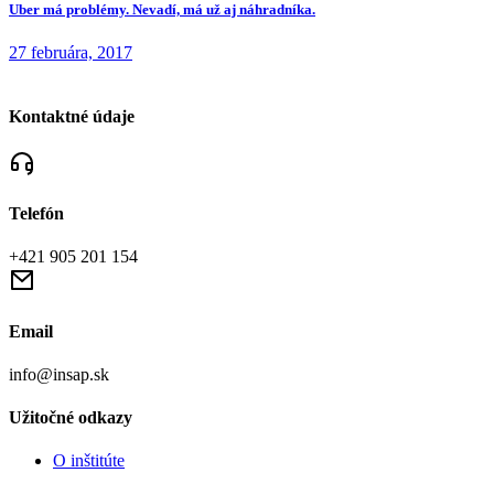
Uber má problémy. Nevadí, má už aj náhradníka.
27 februára, 2017
Kontaktné údaje
Telefón
+421 905 201 154
Email
info@insap.sk
Užitočné odkazy
O inštitúte