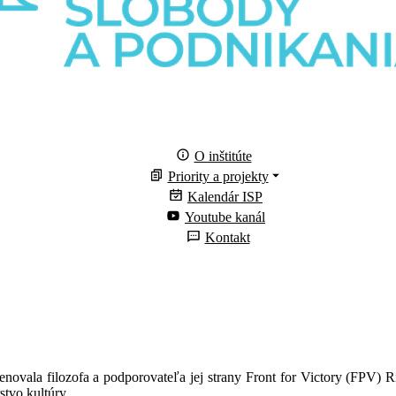
O inštitúte
Priority a projekty
Kalendár ISP
Youtube kanál
Kontakt
novala filozofa a podporovateľa jej strany Front for Victory (FPV) Ri
stvo kultúry.