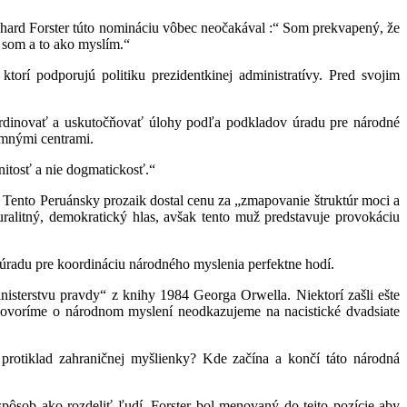
Richard Forster túto nomináciu vôbec neočakával :“ Som prekvapený, že
ý som a to ako myslím.“
ktorí podporujú politiku prezidentkinej administratívy. Pred svojim
oordinovať a uskutočňovať úlohy podľa podkladov úradu pre národné
umnými centrami.
nitosť a nie dogmatickosť.“
 Tento Peruánsky prozaik dostal cenu za „zmapovanie štruktúr moci a
luralitný, demokratický hlas, avšak tento muž predstavuje provokáciu
 úradu pre koordináciu národného myslenia perfektne hodí.
isterstvu pravdy“ z knihy 1984 Georga Orwella. Niektorí zašli ešte
eď hovoríme o národnom myslení neodkazujeme na nacistické dvadsiate
protiklad zahraničnej myšlienky? Kde začína a končí táto národná
spôsob ako rozdeliť ľudí. Forster bol menovaný do tejto pozície aby