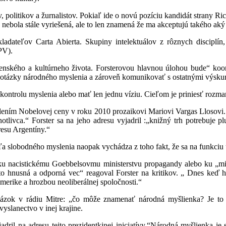
v, politikov a žurnalistov. Pokiaľ ide o novú pozíciu kandidát strany 
a nebola stále vyriešená, ale to len znamená že ma akceptujú takého ak
kladateľov Carta Abierta. Skupiny intelektuálov z rôznych disciplín, 
PV).
očenského a kultúrneho života. Forsterovou hlavnou úlohou bude“ k
iť otázky národného myslenia a zároveň komunikovať s ostatnými výsk
a kontrolu myslenia alebo mať len jednu víziu. Cieľom je priniesť rozma
elením Nobelovej ceny v roku 2010 prozaikovi Mariovi Vargas Llosovi.
otlivca.“ Forster sa na jeho adresu vyjadril :„knižný trh potrebuje p
resu Argentíny.“
eľa slobodného myslenia naopak vychádza z toho fakt, že sa na funkciu
ku nacistickému Goebbelsovmu ministerstvu propagandy alebo ku „min
 Je to hnusná a odporná vec“ reagoval Forster na kritikov. „ Dnes k
merike a hrozbou neoliberálnej spoločnosti.“
otázok v rádiu Mitre: „čo môže znamenať národná myšlienka? Je to 
slanectvo v inej krajine.
ril na adresu tejto prezidentkinej iniciatívy.“Národná myšlienka je 