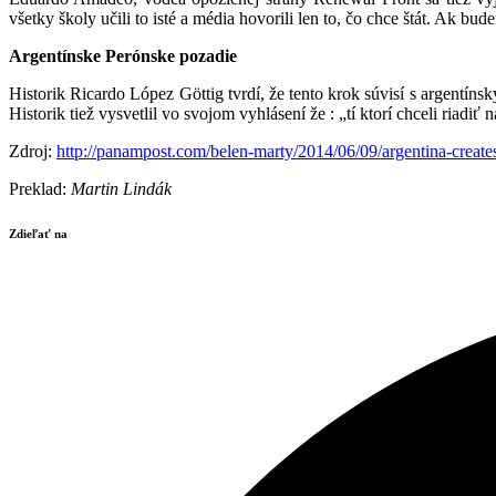
všetky školy učili to isté a média hovorili len to, čo chce štát. Ak
Argentínske Perónske pozadie
Historik Ricardo López Göttig tvrdí, že tento krok súvisí s argentín
Historik tiež vysvetlil vo svojom vyhlásení že : „tí ktorí chceli riad
Zdroj:
http://panampost.com/
belen-marty/2014/06/09/
argentina-create
Preklad:
Martin Lindák
Zdieľať na