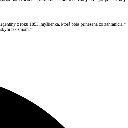
“
Argentíny z roku 1853„myšlienka, ktorá bola prinesená zo zahraničia.“
ielskym fašizmom.“