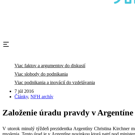
Viac faktov a argumentov do diskusií
Viac slobody do podnikania
Viac podnikania a inovácií do vzdelávania
7 júl 2016
Články
,
NFH archív
Založenie úradu pravdy v Argentíne
V utorok minulý týždeň prezidentka Argentíny Christina Kirchner me
myslenia. Tento úrad je v Argentíne novinkou ktorá patrí pod minister