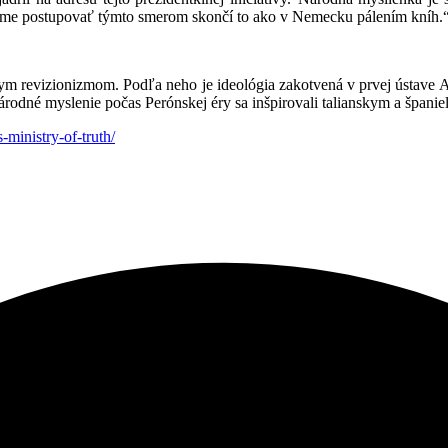
 budeme postupovať týmto smerom skončí to ako v Nemecku pálením kníh.
skym revizionizmom. Podľa neho je ideológia zakotvená v prvej ústave 
iť národné myslenie počas Perónskej éry sa inšpirovali talianskym a špan
s-ministry-of-
truth/