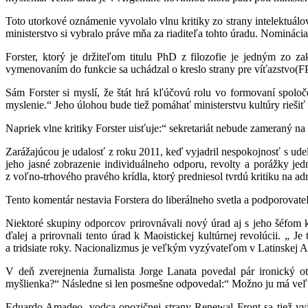
Toto utorkové oznámenie vyvolalo vlnu kritiky zo strany intelektuálo
ministerstvo si vybralo práve mňa za riaditeľa tohto úradu. Nomináci
Forster, ktorý je držiteľom titulu PhD z filozofie je jedným zo za
vymenovaním do funkcie sa uchádzal o kreslo strany pre víťazstvo(F
Sám Forster si myslí, že štát hrá kľúčovú rolu vo formovaní spol
myslenie.“ Jeho úlohou bude tiež pomáhať ministerstvu kultúry rieš
Napriek vlne kritiky Forster uisťuje:“ sekretariát nebude zameraný n
Zarážajúcou je udalosť z roku 2011, keď vyjadril nespokojnosť s ud
jeho jasné zobrazenie individuálneho odporu, revolty a porážky jedn
z voľno-trhového pravého krídla, ktorý predniesol tvrdú kritiku na ad
Tento komentár nestavia Forstera do liberálneho svetla a podporovat
Niektoré skupiny odporcov prirovnávali nový úrad aj s jeho šéfom 
ďalej a prirovnali tento úrad k Maoistickej kultúrnej revolúcii. „
a tridsiate roky. Nacionalizmus je veľkým vyzývateľom v Latinskej A
V deň zverejnenia žurnalista Jorge Lanata povedal pár ironický 
myšlienka?“ Následne si len posmešne odpovedal:“ Možno ju má veľvy
Eduardo Amadeo, vodca opozičnej strany Renewal Front sa tiež vyjad