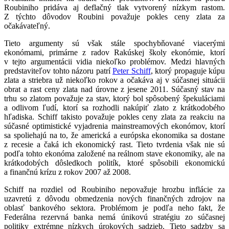
Roubiniho pridáva aj deflačný tlak vytvorený nízkym rastom.
Z týchto dôvodov Roubini považuje pokles ceny zlata za
očakávateľný.
Tieto argumenty sú však stále spochybňované viacerými
ekonómami, primárne z radov Rakúskej školy ekonómie, ktorí
v tejto argumentácii vidia niekoľko problémov. Medzi hlavných
predstaviteľov tohto názoru patrí
Peter Schiff
, ktorý propaguje kúpu
zlata a striebra už niekoľko rokov a očakáva aj v súčasnej situácii
obrat a rast ceny zlata nad úrovne z jesene 2011. Súčasný stav na
trhu so zlatom považuje za stav, ktorý bol spôsobený špekuláciami
a odlivom ľudí, ktorí sa rozhodli nakúpiť zlato z krátkodobého
hľadiska. Schiff takisto považuje pokles ceny zlata za reakciu na
súčasné optimistické vyjadrenia mainstreamových ekonómov, ktorí
sa spoliehajú na to, že americká a európska ekonomika sa dostane
z recesie a čaká ich ekonomický rast. Tieto tvrdenia však nie sú
podľa tohto ekonóma založené na reálnom stave ekonomiky, ale na
krátkodobých dôsledkoch politík, ktoré spôsobili ekonomickú
a finančnú krízu z rokov 2007 až 2008.
Schiff na rozdiel od Roubiniho nepovažuje hrozbu inflácie za
uzavretú z dôvodu obmedzenia nových finančných zdrojov na
oblasť bankového sektora. Problémom je podľa neho fakt, že
Federálna rezervná banka nemá únikovú stratégiu zo súčasnej
politiky extrémne nízkych úrokových sadzieb. Tieto sadzby sa