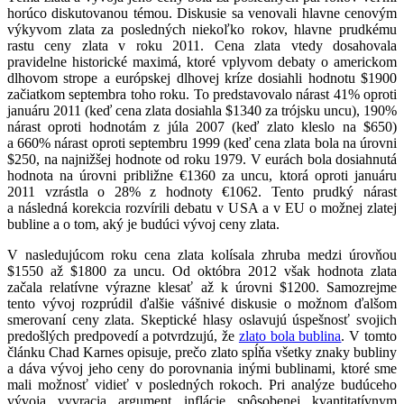
horúco diskutovanou témou. Diskusie sa venovali hlavne cenovým
výkyvom zlata za posledných niekoľko rokov, hlavne prudkému
rastu ceny zlata v roku 2011. Cena zlata vtedy dosahovala
pravidelne historické maximá, ktoré vplyvom debaty o americkom
dlhovom strope a európskej dlhovej kríze dosiahli hodnotu $1900
začiatkom septembra toho roku. To predstavovalo nárast 41% oproti
januáru 2011 (keď cena zlata dosiahla $1340 za trójsku uncu), 190%
nárast oproti hodnotám z júla 2007 (keď zlato kleslo na $650)
a 660% nárast oproti septembru 1999 (keď cena zlata bola na úrovni
$250, na najnižšej hodnote od roku 1979. V eurách bola dosiahnutá
hodnota na úrovni približne €1360 za uncu, ktorá oproti januáru
2011 vzrástla o 28% z hodnoty €1062. Tento prudký nárast
a následná korekcia rozvírili debatu v USA a v EU o možnej zlatej
bubline a o tom, aký je budúci vývoj ceny zlata.
V nasledujúcom roku cena zlata kolísala zhruba medzi úrovňou
$1550 až $1800 za uncu. Od októbra 2012 však hodnota zlata
začala relatívne výrazne klesať až k úrovni $1200. Samozrejme
tento vývoj rozprúdil ďalšie vášnivé diskusie o možnom ďalšom
smerovaní ceny zlata. Skeptické hlasy oslavujú úspešnosť svojich
predošlých predpovedí a potvrdzujú, že
zlato bola bublina
. V tomto
článku Chad Karnes opisuje, prečo zlato spĺňa všetky znaky bubliny
a dáva vývoj jeho ceny do porovnania inými bublinami, ktoré sme
mali možnosť vidieť v posledných rokoch. Pri analýze budúceho
vývoja vyvracia argument inflácie spôsobenej kvantitatívnym