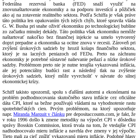
Federálna rezervná banka (FED) snaží využiť na
znovunaštartovanie ekonomiky a na podporu investícií a pôžičiek
ako aj na zotavenie realitného sektora. Podľa Schiffa je však práve
táto politika len opakovaním tých istých chýb, ktoré spravila vláda
G. W. Busha pri snahe oživiť ekonomiku po technologickej bubline
zo začiatku minulej dekády. Táto politika však ekonomiku nemôže
naštartovať nakoľko bez finančnej injekcie sa umelo vytvorený
dopyt prepadne a ekonomika sa ocitne znova v recesii. Zároveň pri
zvýšení úrokových sadzieb by hrozil kolaps finančného sektora,
ktorý je na lacných peniazoch od FEDu. Preto na záchranu
ekonomiky je potrebné sústavné nalievanie peňazí a nízke úrokové
sadzby. Problémom preto nie je nutne terajšia vykazovaná inflácia,
ale jej potenciálny budúci rast a následný tlak na zvýšenie
úrokových sadzieb, ktorý môže vyvrcholiť v návrate do silnej
ekonomickej krízy.
Schiff takisto upozornil, spolu s ďalšími autormi a ekonómami na
problém podhodnocovania skutočného stavu inflácie cez oficiálne
dáta CPI, ktoré sa bežne používajú vládami na vyhodnotenie rastu
spotrebiteľských cien. Prvým problémom, na ktorý upozorňuje
napr.
Miranda Marquit v článku
pre depositaccounts.com, je fakt, že
v roku 1996 došlo k zmene metodiky na výpočet CPI v dôsledku
správy Bosskin Commission, ktorá trvala na tom, že vtedajšie CPI
nadhodnocovalo mieru inflácie a navrhla dve zmeny v jej výpočte.
Tieto mali za cieľ znížiť vykazovanú mieru inflácie. Podobné hlasy