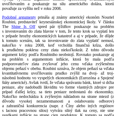
uvoľňovaním a poukazuje na silu amerického dolára, ktorú
považuje za vyššiu než v roku 2008.
Podobné argumenty
prináša aj známy americký ekonóm Nouriel
Roubini, predstaviteľ keynesiánskej ekonomickej školy. V článku
The
Shine Is Off
spred pár týždňov poukazuje na problém
s investovaním do zlata hlavne v tom, že tento krok sa vyplatí len
v prípade hrozby ekonomických katastrof a aj v prípade, že dôjde
k tomuto scenáru, tak sa investovanie do zlata vyplatiť nemusí,
nakoľko v roku 2008, keď vrcholila finančná kríza, došlo
k prudkému poklesu ceny zlata niekoľkokrát. Z tohto dôvodu
argument krízy podľa Roubiniho neobstojí. Rovnako poukazuje aj
na problém s argumentom inflácie, ktorá by mala podľa
podporovateľov zlata zvyšovať jeho cenu vďaka zvýšenému
objemu peňazí v obehu. Roubini uznáva, že objem peňazí sa vďaka
kvantitatívnemu uvoľňovaniu prudko zvýšil na dvoj- až troj-
násobnú hodnotu vo vyspelých ekonomikách (Eurozóna a Spojené
štáty americké). Avšak tvrdí, že vďaka správaniu bánk, ktoré si držia
peniaze, aby nadobudli likviditu vo forme vlastných zdrojov pre
prípad ďalšej krízy, sa tieto peniaze nedostanú do ekonomiky.
Nakoľko nedochádza k zvýšeným nákladom na strane miezd (z
dôvodu vysokej nezamestnanosti a oslabovaniu odborov)
a zahraničná konkurencia (napr. z Číny alebo iných regiónov
s lacnou pracovnou silou) vytvára silný tlak na ceny, nie sme
svedkami inflácie na strane cien produktov. K tomuto sa podľa