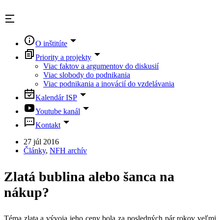
Skip
to
content
O inštitúte
Priority a projekty
Viac faktov a argumentov do diskusií
Viac slobody do podnikania
Viac podnikania a inovácií do vzdelávania
Kalendár ISP
Youtube kanál
Kontakt
27 júl 2016
Články
,
NFH archív
Zlatá bublina alebo šanca na
nákup?
Téma zlata a vývoja jeho ceny bola za posledných pár rokov veľmi