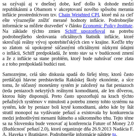
sa ozývajú aj v dnešnej dobe, keď došlo k dohode medzi
republikánmi a Obamom v akceptovaní nového spôsobu merania
inflácie prostredníctvom tzv.
Chain Weighted CPI
, ktoré má za cieľ
ešte výraznejšie znížiť merané hodnoty inflácie. Podrobnejšie
informácie sa môžete dozvedieť v článku
Economic Policy Institute
.
Na základe týchto zmien
Schiff upozorňoval
na potrebu
podrobnejšieho sledovania oficiálnych štatistík inflácie, ktoré
skresľujú reálny vývoj spotrebiteľských cien v krajine. Keďže trhy
so zlatom sú upokojené súčasnými oficiálnymi nízkymi údajmi
o inflácii, Schiff predpokladá, že tento stav sa v budúcnosti zmení
a že z inflácie sa stane problém, ktorý bude nahrávať cene zlata
a z toho predpokladá budúci rast.
Samozrejme, celá táto diskusia spadá do širšej témy, ktorú často
pretláčajú hlavne predstavitelia Rakúskej školy ekonómie, a síce
tomu, že súčasný monetárny systém je založený na fiat peniazoch
(teda peniazoch nekrytých reálnymi komoditami, ale len dôverou,
ktorou štáty disponujú. Preto často upozorňujú na krach týchto
peňažných systémov v minulosti a potrebu zmeny tohto systému na
systém, kde by peniaze boli kryté komoditami, alebo kde by štát
stratil monopol na vydávanie peňazí a existovala by konkurencia
medzi jednotlivými menami štátneho a súkromného trhu. Tejto téme
sa na Slovensku bude venovať aj konferencia Future of Money 2.0
(Budúcnosť peňazí 2.0), ktorú organizuje dňa 26.9.2013 Nadácia F.
A. Hayeka v Bratislave. Podrobnejšie informácie nájdete
tu
.